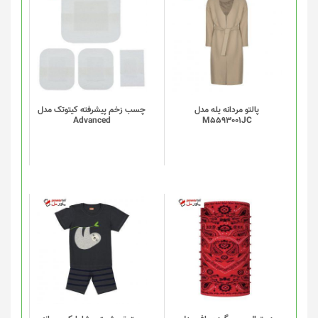
پالتو مردانه یله مدل
چسب زخم پیشرفته کیتوتک مدل
Advanced
M5593001JC