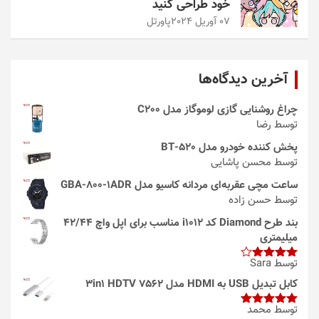
خود طراحی کنید
07 آوریل 2024
پاورتل
آخرین دیدگاه‌ها
چراغ روشنایی گازی لوموگاز مدل C200
توسط رضا
پخش کننده خودرو مدل 520-BT
توسط محسن پاشایی
ساعت مچی عقربه‌ای مردانه کاسیو مدل GBA-800-1ADR
توسط حسن زاده
بند طرح Diamond کد i1012 مناسب برای اپل واچ 42/44
میلیمتری
توسط Sara
امتیاز
4
از 5
کابل تبدیل USB به HDMI مدل 3in1 HDTV 7562
توسط محمد
امتیاز
5
از