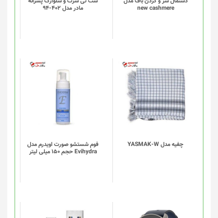
دستمال سر و گردن باف مدل
ست تی شرت و شلوارک پسرانه
new cashmere
مادر مدل 402-94
چفیه مدل YASMAK-W
فوم شستشو صورت اویدرم مدل
Evihydra حجم 150 میلی لیتر
این