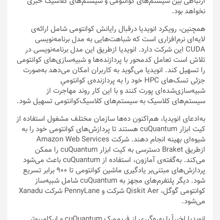
ارتباطی بین سیستم‌های کوانتومی و سیستم‌های کلاسیک خبری
نخواهد بود.
همچنین، رویکرد انویدیا درقبال رایانش کوانتومی شامل ارائه‌ی
لایه‌ای نرم‌افزاری است که شباهت‌هایی به مدل‌ برنامه‌نویسی
CUDA این شرکت دارد. انویدیا ازطریق این مدل برنامه‌نویسی در
تلاش است تعامل کد‌محور با پردازنده‌ها و شبیه‌سازی‌های کوانتومی
را تسهیل کند. انویدیا می‌گوید به کاربران امکان می‌دهد به‌صورت
جزئی تسک‌های HPC خود را به پردازنده‌ی کوانتومیِ
شبیه‌سازی‌شده‌ای پورت کنند و با این کار روند مهاجرت از
سیستم‌های کلاسیک به سیستم‌های کلاسیک‌کوانتومی تسهیل شود.
به‌ادعای انویدیا، هم‌اکنون ده‌ها سازمان مختلف مشغول استفاده از
کیت ابزار cuQuantum هستند تا پردازش‌های کوانتومی خود را به
شیوه‌ای بهینه انجام دهند. شرکت Amazon Web Services
ازطریق Braket دسترسی به کیت ابزار cuQuantum را ممکن
می‌کند. به‌گفته‌ی آمازون، استفاده از cuQuantum باعث می‌شود
پردازش‌های مبتنی‌بر یادگیری ماشین کوانتومی تا ۹۰۰ برابر تسریع
شود. دیگر پلتفرم‌های مجهز به cuQuantum شامل شبیه‌ساز
کوانتومی گوگل، Qiskit Aer شرکت و PennyLane شرکت Xanadu
می‌شود.
انویدیا اخیراً با بهره‌گیری از فریم‌ورک cuQuantum و ابرکامپیوتر