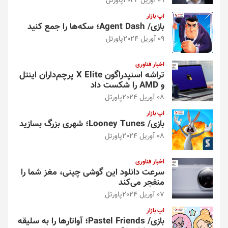
09 آوریل 2024
پاورتل
اپ بازار
بازی/ Agent Dash؛ سکه‌ها را جمع کنید
09 آوریل 2024
پاورتل
اخبار فناوری
تراشه اسنپدراگون X Elite پرچم‌داران اینتل
و AMD را شکست داد
08 آوریل 2024
پاورتل
اپ بازار
بازی/ Looney Tunes؛ شهری بزرگ بسازید
08 آوریل 2024
پاورتل
اخبار فناوری
سرعت دانلود این گوشی چینی، مغز شما را
منفجر می‌کند
07 آوریل 2024
پاورتل
اپ بازار
بازی/ Pastel Friends؛ آواتارها را به سلیقه