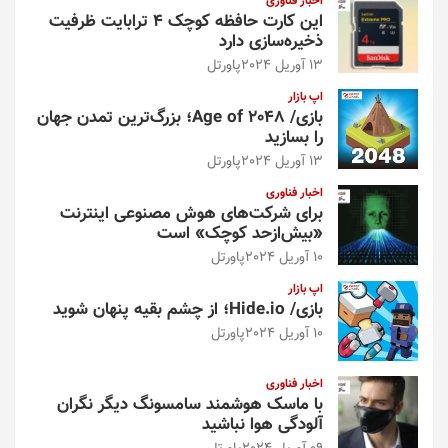
اخبار فناوری
این کارت حافظه کوچک ۴ ترابایت ظرفیت
ذخیره‌سازی دارد
13 آوریل 2024
پاورتل
اپ بازار
بازی/ Age of 2048؛ بزرگ‌ترین تمدن جهان
را بسازید
13 آوریل 2024
پاورتل
اخبار فناوری
برای شرکت‌های هوش مصنوعی اینترنت
«بیش‌از‌حد کوچک» است
10 آوریل 2024
پاورتل
اپ بازار
بازی/ Hide.io؛ از چشم بقیه پنهان شوید
10 آوریل 2024
پاورتل
اخبار فناوری
با ماسک هوشمند سامسونگ دیگر نگران
آلودگی هوا نباشید