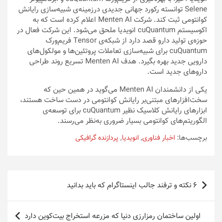
Selene توانسته رکورد جهانی جدیدی درزمینه‌ی شبیه‌سازی رایانش
کوانتومی ثبت کند. شرکت Menten AI اعلام کرده است که به
اکوسیستم cuQuantum انویدیا ملحق می‌شود. این شرکت فعال در
حوزه‌ی تولید دارو قصد دارد از شبکه‌ی Tensor فریم‌ورک
cuQuantum برای شبیه‌سازی تعاملات پروتئین‌ها و مولکول‌های
دارویی جدید بهره بگیرد. هدف Menten AI تسریع روند طراحی
داروهای جدید است.
یکی از دانشمندان Menten AI می‌گوید در همین حین که
سخت‌افزارهای مبتنی‌بر رایانش کوانتومی در دست ساخت هستند،
ابزارهای رایانش کلاسیک نظیر cuQuantum برای توسعه‌ی
الگوریتم‌های کوانتومی بسیار ضروری به‌نظر می‌رسند.
برچسب‌ها:
اخبار فناوری
,
انویدیا
,
پردازنده گرافیکی
راهبری
۶ نکته و ترفند جالب اینستاگرام که باید بدانید
نوشته
اولین ساختمان رمزارزی دنیا که مزرعه استخراج بیت‌کوین دارد