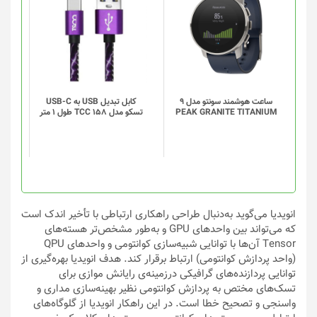
محصول
دارای
انواع
مختلفی
می
باشد.
گزینه
ساعت هوشمند سونتو مدل 9
کابل تبدیل USB به USB-C
PEAK GRANITE TITANIUM
تسکو مدل TCC 158 طول 1 متر
ها
ممکن
است
در
صفحه
محصول
انتخاب
انویدیا می‌گوید به‌دنبال طراحی راهکاری ارتباطی با تأخیر اندک است
شوند
که می‌تواند بین واحدهای GPU و به‌طور مشخص‌تر هسته‌های
Tensor آن‌ها با توانایی شبیه‌سازی کوانتومی و واحدهای QPU
(واحد پردازش کوانتومی) ارتباط برقرار کند. هدف انویدیا بهره‌گیری از
توانایی پردازنده‌های گرافیکی درزمینه‌ی رایانش موازی برای
تسک‌های مختص‌ به پردازش کوانتومی نظیر بهینه‌سازی مداری و
واسنجی و تصحیح خطا است. در این راهکار انویدیا از گلوگاه‌های