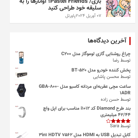
بازی/ Pastel Friends؛ آواتارها را به
سلیقه خود طراحی کنید
07 آوریل 2024
پاورتل
آخرین دیدگاه‌ها
چراغ روشنایی گازی لوموگاز مدل C200
توسط رضا
پخش کننده خودرو مدل 520-BT
توسط محسن پاشایی
ساعت مچی عقربه‌ای مردانه کاسیو مدل GBA-800-
1ADR
توسط حسن زاده
بند طرح Diamond کد i1012 مناسب برای اپل واچ
42/44 میلیمتری
توسط Sara
امتیاز
4
از 5
کابل تبدیل USB به HDMI مدل 3in1 HDTV 7562