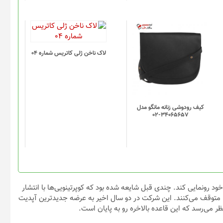
لاک ناخن ژلی کاتریس شماره 04
کیف رودوشی زنانه مانگو مدل
34065657-02
ر کنفرانس توسعه‌دهندگان خود رونمایی کند. چندی قبل شایعه شده بود که کوپرتینویی‌ها با انتشار
iO و iPadOS 16 پشتیبانی از برخی دستگاه‌ها از جمله آیفون 6s را متوقف می‌کنند. این شرکت در دو سال اخیر به عرضه جدیدترین آپدیت
ر می‌رسد که این قاعده بالاخره رو به پایان است.