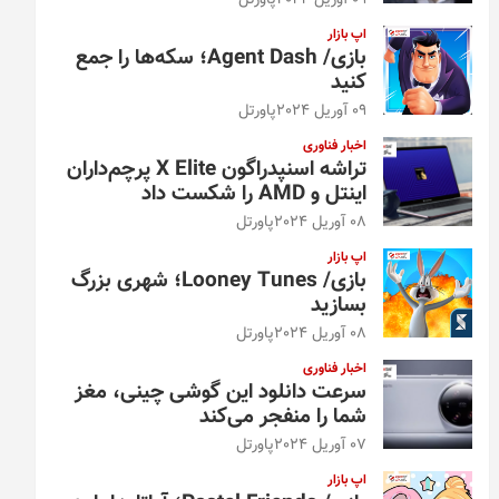
09 آوریل 2024
پاورتل
اپ بازار
بازی/ Agent Dash؛ سکه‌ها را جمع
کنید
09 آوریل 2024
پاورتل
اخبار فناوری
تراشه اسنپدراگون X Elite پرچم‌داران
اینتل و AMD را شکست داد
08 آوریل 2024
پاورتل
اپ بازار
بازی/ Looney Tunes؛ شهری بزرگ
بسازید
08 آوریل 2024
پاورتل
اخبار فناوری
سرعت دانلود این گوشی چینی، مغز
شما را منفجر می‌کند
07 آوریل 2024
پاورتل
اپ بازار