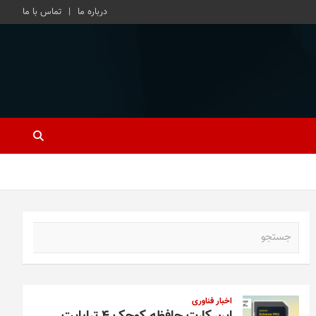
درباره ما
تماس با ما
ج
س
ت
ج
و
اخبار فناوری