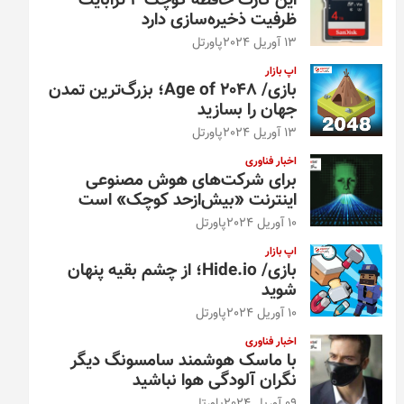
این کارت حافظه کوچک ۴ ترابایت
ظرفیت ذخیره‌سازی دارد
13 آوریل 2024
پاورتل
اپ بازار
بازی/ Age of 2048؛ بزرگ‌ترین تمدن
جهان را بسازید
13 آوریل 2024
پاورتل
اخبار فناوری
برای شرکت‌های هوش مصنوعی
اینترنت «بیش‌از‌حد کوچک» است
10 آوریل 2024
پاورتل
اپ بازار
بازی/ Hide.io؛ از چشم بقیه پنهان
شوید
10 آوریل 2024
پاورتل
اخبار فناوری
با ماسک هوشمند سامسونگ دیگر
نگران آلودگی هوا نباشید