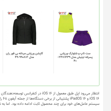
ست تاپ و شلوارک ورزشی
کاپشن ورزشی مردانه بی فور ران
پسرانه تیتیش مدل 2471439-
مدل 990812-49
40
انتظار می‌رود اپل طبق معمول از iOS 16 د
S 16
سیستم عامل‌های خود برای چند محصول ثابت ادامه داده بود. اما به نظ