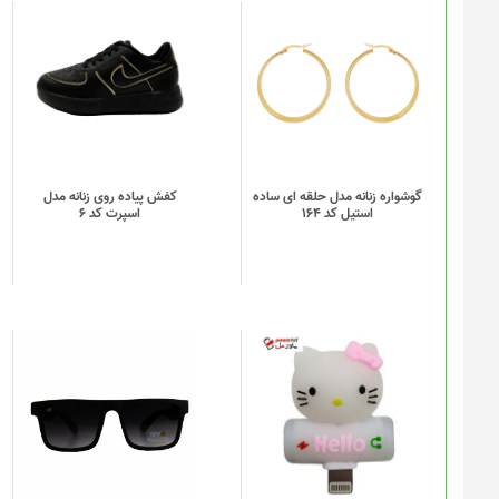
این
محصول
دارای
انواع
مختلفی
می
باشد.
گزینه
گوشواره زنانه مدل حلقه ای ساده
کفش پیاده روی زنانه مدل
استیل کد 164
اسپرت کد 6
ها
ممکن
است
در
صفحه
محصول
انتخاب
شوند