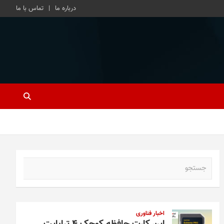
درباره ما
تماس با ما
ج
س
ت
ج
و
اخبار فناوری