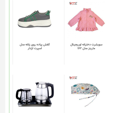
این
محصول
دارای
انواع
مختلفی
می
باشد.
گزینه
سویشرت دخترانه اوریجینال
کفش پیاده روی زنانه مدل
مارینز مدل 162
اسپرت لژدار
ها
ممکن
است
در
صفحه
محصول
انتخاب
این
شوند
محصول
دارای
انواع
مختلفی
می