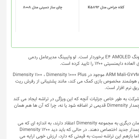
باشد.
گزینه
کلاه جراحی مدل K5892
چای ساز دسینی مدل 8008
ها
ممکن
است
در
صفحه
محصول
انتخاب
به نقل از gizchina، اولین گوشی گیمینگ ردمی از صفحه تخت سامسونگ E4 AMOLED برخوردار است. لو وایبینگ مدیرعامل ردمی
شوند
۱۲۰۰ را تایید کرده است.
لازم به یادآوری است که Dimensity 1200 دارای همان GPU مدل ARM Mali-G77MC9 موجود در Dimensity 1100 ، Dimensity 1000 Plus
ه به یک تلفن هوشمند مخصوص بازی کمک می کند، مانند پشتیبانی از رفرش ریت
 وجود دارد، اما این شرکت به طور خاص جزئیات آنچه که این ویژگی در تراشه ایجاد می کند
را ارائه نمی دهد و این که آیا هایپرانجین ۳ می تواند به تراشه های پرچمدار Dimensity قدیمی تر اضافه شود یا نه، چرا که آن ها هم همان
چیزی که کاملا مشخص شده این است که تولیدکننده ها بیش از هر زمان دیگری به مجموعه Dimensity اعتقاد دارند، به اندازه ای که می
توانند چند گزینه قابل توجه از محصولات برند خود را به تراشه های پرچمدار جدید اختصاص دهند. در حالی که باید دید Dimensity 1200
را به چالش می کشد یا نه اما بازهم این تراشه نسبت به قیمتی که دارد، ارزش خوبی ارایه می