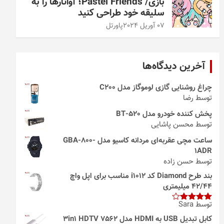
بازی/ Pastel Friends؛ آواتارها را به
سلیقه خود طراحی کنید
07 آوریل 2024
پاورتل
آخرین دیدگاه‌ها
چراغ روشنایی گازی لوموگاز مدل C200
توسط رضا
پخش کننده خودرو مدل 520-BT
توسط محسن پاشایی
ساعت مچی عقربه‌ای مردانه کاسیو مدل GBA-800-
1ADR
توسط حسن زاده
بند طرح Diamond کد i1012 مناسب برای اپل واچ
42/44 میلیمتری
توسط Sara
امتیاز
4
از 5
کابل تبدیل USB به HDMI مدل 3in1 HDTV 7562