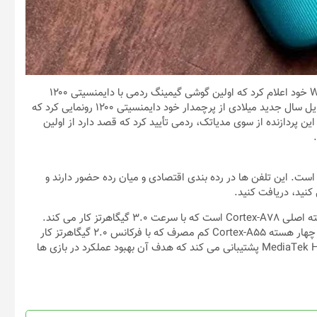
/ مدیر عامل شرکت ردمی، در صفحه رسانه های اجتماعی Weibo خود اعلام کرد که اولین گوشی گیمینگ ردمی با دایمنسیتی ۱۲۰۰
مدیاتک به زودی و در ماه جاری میلادی معرفی خواهد شد. مدیاتک اوایل سال جدید میلادی از پرچمدار خود دایمنسیتی ۱۲۰۰ رونمایی کرد که
پس از معرفی این پردازنده از سوی مدیاتک، ردمی تأیید کرد که قصد دارد از اولین
 عمدتا به خاطر سری Redmi Note خود معروف است. این تلفن ها در رده بندی اقتصادی و میان رده حضور دارند و
کنید، دریافت کنید.
پیکربندی دایمنسیتی ۱۲۰۰ شامل هشت هسته (1 + 3 + 4) است، هسته اصلی Cortex-A78 است که با سرعت 3.0 گیگاهرتز کار می کند.
علاوه بر این ، سه هسته دیگر Cortex-A78 با فرکانس 2.6 گیگاهرتز و چهار هسته Cortex-A55 کم مصرف که با فرکانس 2.0 گیگاهرتز کار
می کنند، طراحی شده است. این پردازنده از فناوری MediaTek HyperEngine 3.0 پشتیبانی می کند که هدف آن بهبود عملکرد در بازی ها