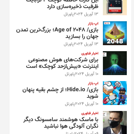
این کارت حافظه کوچک ۴ ترابایت
ظرفیت ذخیره‌سازی دارد
13 آوریل 2024
پاورتل
اپ بازار
بازی/ Age of 2048؛ بزرگ‌ترین تمدن
جهان را بسازید
13 آوریل 2024
پاورتل
اخبار فناوری
برای شرکت‌های هوش مصنوعی
اینترنت «بیش‌از‌حد کوچک» است
10 آوریل 2024
پاورتل
اپ بازار
بازی/ Hide.io؛ از چشم بقیه پنهان
شوید
10 آوریل 2024
پاورتل
اخبار فناوری
با ماسک هوشمند سامسونگ دیگر
نگران آلودگی هوا نباشید