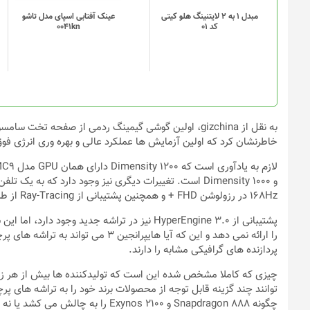
مبدل 1 به 2 لایتنینگ هلو کیتی
عینک آفتابی اسپای مدل تاشو
کد 01
0041kn
خاطرنشان کرد که اولین آزمایش ها عملکرد عالی و بهره وری انرژی فوق العاده دایمنسیتی 
و Dimensity 1000 است. تغییرات دیگری نیز وجود دارد ک
168Hz در رزولوشن FHD + و همچنین پشتیبانی از Ray-Tracing از طریق نرم افزار است.
پشتیبانی از HyperEngine 3.0 نیز در تراشه جدید
پردازنده های گرافیکی مشابه را دارند.
چگونه Snapdragon 888 و Exynos 2100 