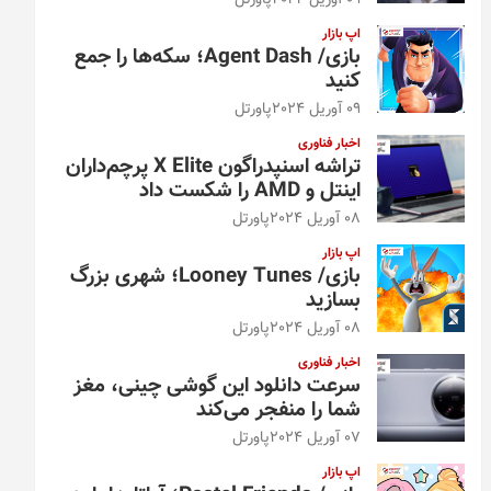
09 آوریل 2024
پاورتل
اپ بازار
بازی/ Agent Dash؛ سکه‌ها را جمع
کنید
09 آوریل 2024
پاورتل
اخبار فناوری
تراشه اسنپدراگون X Elite پرچم‌داران
اینتل و AMD را شکست داد
08 آوریل 2024
پاورتل
اپ بازار
بازی/ Looney Tunes؛ شهری بزرگ
بسازید
08 آوریل 2024
پاورتل
اخبار فناوری
سرعت دانلود این گوشی چینی، مغز
شما را منفجر می‌کند
07 آوریل 2024
پاورتل
اپ بازار