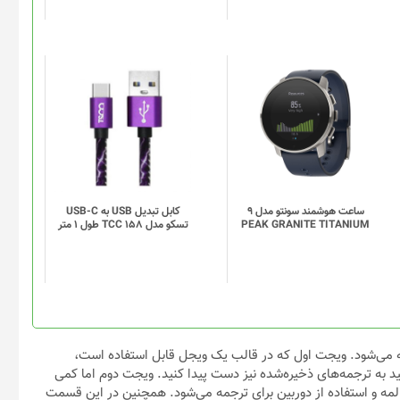
این
محصول
دارای
انواع
مختلفی
می
باشد.
گزینه
ساعت هوشمند سونتو مدل 9
کابل تبدیل USB به USB-C
PEAK GRANITE TITANIUM
تسکو مدل TCC 158 طول 1 متر
ها
ممکن
است
در
صفحه
محصول
انتخاب
 می‌شود. ویجت اول که در قالب یک ویجل قابل استفاده است،
شوند
د به ترجمه‌های ذخیره‌شده نیز دست پیدا کنید. ویجت دوم اما کمی
مه و استفاده از دوربین برای ترجمه می‌شود. همچنین در این قسمت