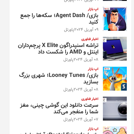
09 آوریل 2024
پاورتل
اپ بازار
بازی/ Agent Dash؛ سکه‌ها را جمع
کنید
09 آوریل 2024
پاورتل
اخبار فناوری
تراشه اسنپدراگون X Elite پرچم‌داران
اینتل و AMD را شکست داد
08 آوریل 2024
پاورتل
اپ بازار
بازی/ Looney Tunes؛ شهری بزرگ
بسازید
08 آوریل 2024
پاورتل
اخبار فناوری
سرعت دانلود این گوشی چینی، مغز
شما را منفجر می‌کند
07 آوریل 2024
پاورتل
اپ بازار