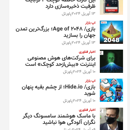
این کارت حافظه کوچک ۴ ترابایت
ظرفیت ذخیره‌سازی دارد
13 آوریل 2024
پاورتل
اپ بازار
بازی/ Age of 2048؛ بزرگ‌ترین تمدن
جهان را بسازید
13 آوریل 2024
پاورتل
اخبار فناوری
برای شرکت‌های هوش مصنوعی
اینترنت «بیش‌از‌حد کوچک» است
10 آوریل 2024
پاورتل
اپ بازار
بازی/ Hide.io؛ از چشم بقیه پنهان
شوید
10 آوریل 2024
پاورتل
اخبار فناوری
با ماسک هوشمند سامسونگ دیگر
نگران آلودگی هوا نباشید