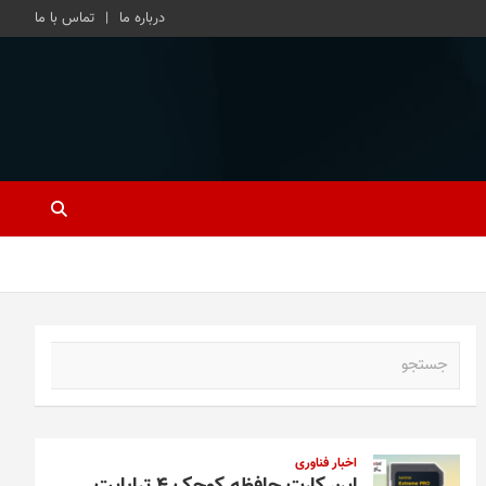
درباره ما
تماس با ما
ج
س
ت
ج
و
اخبار فناوری