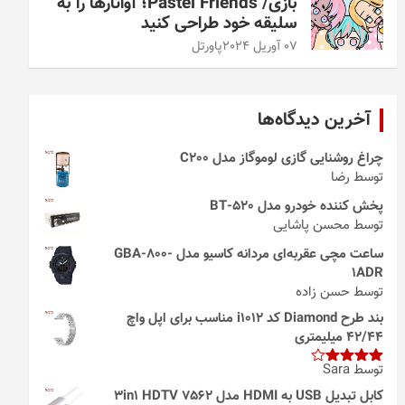
بازی/ Pastel Friends؛ آواتارها را به
سلیقه خود طراحی کنید
07 آوریل 2024
پاورتل
آخرین دیدگاه‌ها
چراغ روشنایی گازی لوموگاز مدل C200
توسط رضا
پخش کننده خودرو مدل 520-BT
توسط محسن پاشایی
ساعت مچی عقربه‌ای مردانه کاسیو مدل GBA-800-
1ADR
توسط حسن زاده
بند طرح Diamond کد i1012 مناسب برای اپل واچ
42/44 میلیمتری
توسط Sara
امتیاز
4
از 5
کابل تبدیل USB به HDMI مدل 3in1 HDTV 7562