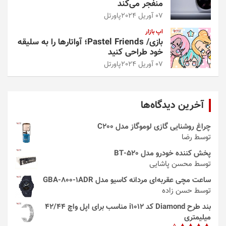
منفجر می‌کند
07 آوریل 2024
پاورتل
اپ بازار
بازی/ Pastel Friends؛ آواتارها را به سلیقه
خود طراحی کنید
07 آوریل 2024
پاورتل
آخرین دیدگاه‌ها
چراغ روشنایی گازی لوموگاز مدل C200
توسط رضا
پخش کننده خودرو مدل 520-BT
توسط محسن پاشایی
ساعت مچی عقربه‌ای مردانه کاسیو مدل GBA-800-1ADR
توسط حسن زاده
بند طرح Diamond کد i1012 مناسب برای اپل واچ 42/44
میلیمتری