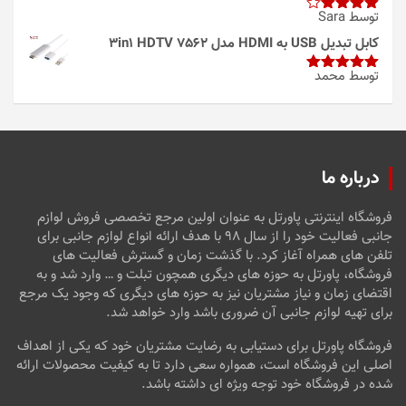
توسط Sara
امتیاز
4
از 5
کابل تبدیل USB به HDMI مدل 3in1 HDTV 7562
توسط محمد
امتیاز
5
از
5
درباره ما
فروشگاه اینترنتی پاورتل به عنوان اولین مرجع تخصصی فروش لوازم
جانبی فعالیت خود را از سال ۹۸ با هدف ارائه انواع لوازم جانبی برای
تلفن های همراه آغاز کرد. با گذشت زمان و گسترش فعالیت های
فروشگاه، پاورتل به حوزه های دیگری همچون تبلت و … وارد شد و به
اقتضای زمان و نیاز مشتریان نیز به حوزه های دیگری که وجود یک مرجع
برای تهیه لوازم جانبی آن ضروری باشد وارد خواهد شد.
فروشگاه پاورتل برای دستیابی به رضایت مشتریان خود که یکی از اهداف
اصلی این فروشگاه است، همواره سعی دارد تا به کیفیت محصولات ارائه
شده در فروشگاه خود توجه ویژه ای داشته باشد.