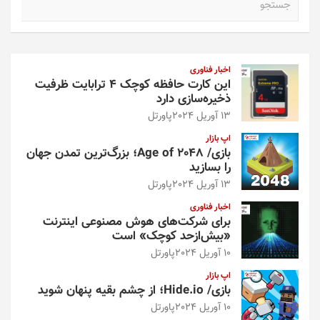
س
ت
ج
و
اخبار فناوری
این کارت حافظه کوچک ۴ ترابایت ظرفیت
ذخیره‌سازی دارد
13 آوریل 2024
پاورتل
اپ بازار
بازی/ Age of 2048؛ بزرگ‌ترین تمدن جهان
را بسازید
13 آوریل 2024
پاورتل
اخبار فناوری
برای شرکت‌های هوش مصنوعی اینترنت
«بیش‌از‌حد کوچک» است
10 آوریل 2024
پاورتل
اپ بازار
بازی/ Hide.io؛ از چشم بقیه پنهان شوید
10 آوریل 2024
پاورتل