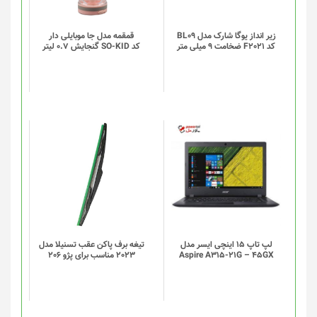
می
باشد.
گزینه
زیر انداز یوگا شارک مدل BL09
قمقمه مدل جا موبایلی دار
کد F2021 ضخامت 9 میلی متر
کد SO-KID گنجایش 0.7 لیتر
ها
ممکن
است
در
صفحه
محصول
انتخاب
شوند
لپ تاپ 15 اینچی ایسر مدل
تیغه برف پاکن عقب تسنیلا مدل
Aspire A315-21G – 45GX
2023 مناسب برای پژو 206