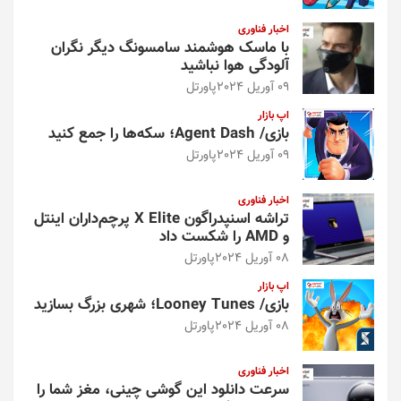
اخبار فناوری
با ماسک هوشمند سامسونگ دیگر نگران
آلودگی هوا نباشید
09 آوریل 2024
پاورتل
اپ بازار
بازی/ Agent Dash؛ سکه‌ها را جمع کنید
09 آوریل 2024
پاورتل
اخبار فناوری
تراشه اسنپدراگون X Elite پرچم‌داران اینتل
و AMD را شکست داد
08 آوریل 2024
پاورتل
اپ بازار
بازی/ Looney Tunes؛ شهری بزرگ بسازید
08 آوریل 2024
پاورتل
اخبار فناوری
سرعت دانلود این گوشی چینی، مغز شما را