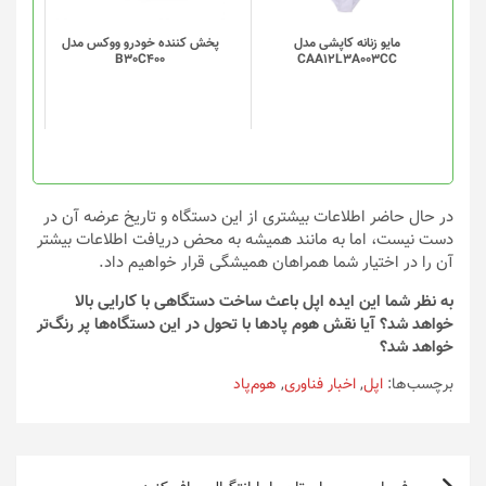
باشد.
گزینه
مایو زنانه کاپشی مدل
پخش کننده خودرو ووکس مدل
B30C400
CAA12L3A003CC
ها
ممکن
است
در
صفحه
محصول
انتخاب
در حال حاضر اطلاعات بیشتری از این دستگاه و تاریخ عرضه آن در
شوند
دست نیست، اما به مانند همیشه به محض دریافت اطلاعات بیشتر
آن را در اختیار شما همراهان همیشگی قرار خواهیم داد.
به نظر شما این ایده اپل باعث ساخت دستگاهی با کارایی بالا
خواهد شد؟ آیا نقش هوم پادها با تحول در این دستگاه‌ها پر رنگ‌تر
خواهد شد؟
برچسب‌ها:
اپل
,
اخبار فناوری
,
هوم‌پاد
راهبری