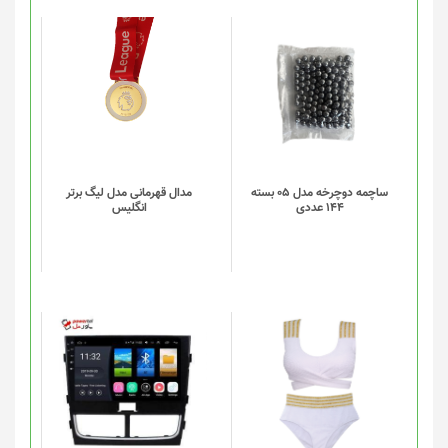
این
این
محصول
محصول
دارای
دارای
انواع
انواع
مختلفی
مختلفی
می
می
باشد.
باشد.
گزینه
گزینه
ساچمه دوچرخه مدل 05 بسته
مدال قهرمانی مدل لیگ برتر
144 عددی
انگلیس
ها
ها
ممکن
ممکن
است
است
در
در
صفحه
صفحه
محصول
محصول
انتخاب
انتخاب
این
شوند
شوند
محصول
دارای
انواع
مختلفی
می