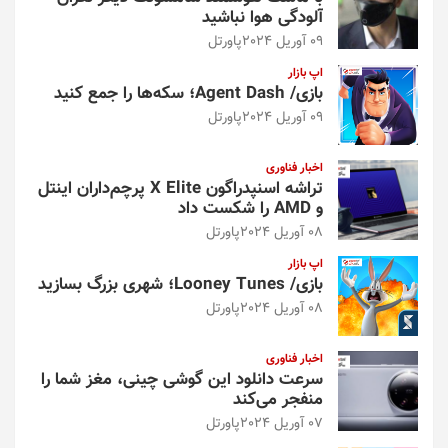
آلودگی هوا نباشید
09 آوریل 2024
پاورتل
اپ بازار
بازی/ Agent Dash؛ سکه‌ها را جمع کنید
09 آوریل 2024
پاورتل
اخبار فناوری
تراشه اسنپدراگون X Elite پرچم‌داران اینتل
و AMD را شکست داد
08 آوریل 2024
پاورتل
اپ بازار
بازی/ Looney Tunes؛ شهری بزرگ بسازید
08 آوریل 2024
پاورتل
اخبار فناوری
سرعت دانلود این گوشی چینی، مغز شما را
منفجر می‌کند
07 آوریل 2024
پاورتل