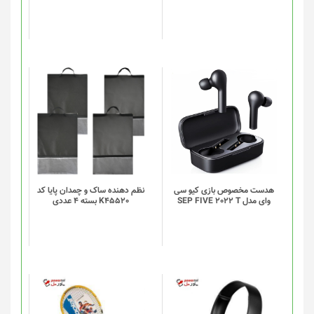
این
این
محصول
محصول
دارای
دارای
انواع
انواع
مختلفی
مختلفی
می
می
باشد.
باشد.
گزینه
گزینه
هدست مخصوص بازی کیو سی
نظم دهنده ساک و چمدان پایا کد
وای مدل SEP FIVE 2022 T
K45520 بسته 4 عددی
ها
ها
ممکن
ممکن
است
است
در
در
صفحه
صفحه
محصول
محصول
انتخاب
انتخاب
شوند
شوند