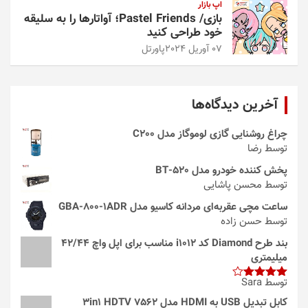
اپ بازار
بازی/ Pastel Friends؛ آواتارها را به سلیقه
خود طراحی کنید
07 آوریل 2024
پاورتل
آخرین دیدگاه‌ها
چراغ روشنایی گازی لوموگاز مدل C200
توسط رضا
پخش کننده خودرو مدل 520-BT
توسط محسن پاشایی
ساعت مچی عقربه‌ای مردانه کاسیو مدل GBA-800-1ADR
توسط حسن زاده
بند طرح Diamond کد i1012 مناسب برای اپل واچ 42/44
میلیمتری
توسط Sara
امتیاز
4
از 5
کابل تبدیل USB به HDMI مدل 3in1 HDTV 7562