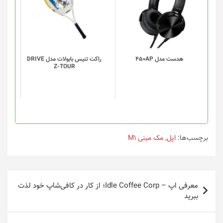
هدست مدل 450AP
راکت تنیس بابولات مدل DRIVE
Z-TOUR
برچسب‌ها:
اپل
,
مک مینی M1
راهبری
معرفی اپ – Idle Coffee Corp؛ از کار در کافی‌شاپ خود لذت
نوشته
ببرید