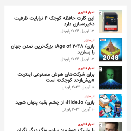
ج
و
اخبار فناوری
این کارت حافظه کوچک ۴ ترابایت ظرفیت
ذخیره‌سازی دارد
13 آوریل 2024
پاورتل
اپ بازار
بازی/ Age of 2048؛ بزرگ‌ترین تمدن جهان
را بسازید
13 آوریل 2024
پاورتل
اخبار فناوری
برای شرکت‌های هوش مصنوعی اینترنت
«بیش‌از‌حد کوچک» است
10 آوریل 2024
پاورتل
اپ بازار
بازی/ Hide.io؛ از چشم بقیه پنهان شوید
10 آوریل 2024
پاورتل
اخبار فناوری
با ماسک هوشمند سامسونگ دیگر نگران