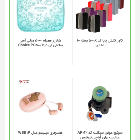
کاور کفش پایا کد 500X بسته 10
شارژر همراه 5000 میلی آمپر
عددی
ساعتی ای دیتا Choice PC500
سوئیچ موتور سیکلت کد AP012
هندزفری مینیسو مدل WBB1P
مناسب برای آپاچی نیوفیس