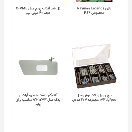
بازی Rayman Legends
ژل ضد آفتاب پریم مدل C-PME
مخصوص PS4
حجم 40 میلی لیتر
این
این
محصول
محصول
دارای
دارای
انواع
انواع
مختلفی
مختلفی
می
می
باشد.
باشد.
گزینه
گزینه
پیچ و رول پلاک بوش مدل
آفتابگیر راست خودرو آٰراکس
173tlg/pcs مجموعه 173 عددی
یدک مدل AY-1273 مناسب برای
ها
ها
پراید
ممکن
ممکن
است
است
در
در
صفحه
صفحه