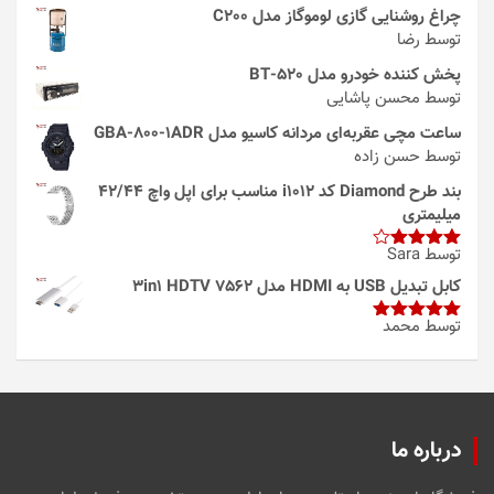
چراغ روشنایی گازی لوموگاز مدل C200
توسط رضا
پخش کننده خودرو مدل 520-BT
توسط محسن پاشایی
ساعت مچی عقربه‌ای مردانه کاسیو مدل GBA-800-1ADR
توسط حسن زاده
بند طرح Diamond کد i1012 مناسب برای اپل واچ 42/44
میلیمتری
توسط Sara
امتیاز
4
از 5
کابل تبدیل USB به HDMI مدل 3in1 HDTV 7562
توسط محمد
امتیاز
5
از
5
درباره ما