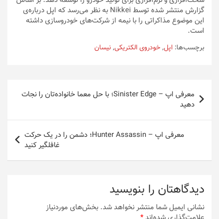
سخت‌افزاری و نرم‌افزاری برای تولید خودرو را توسعه دهد. بر اساس
گزارش منتشر شده توسط Nikkei به نظر می‌رسد که اپل درباره‌ی
این موضوع مذاکراتی را با نیمه از شرکت‌های خودروسازی داشته
است.
برچسب‌ها:
اپل
,
خودروی الکتریکی
,
نیسان
راهبری
معرفی اپ – Sinister Edge؛ با حل معما خانواده‌تان را نجات
نوشته
دهید
معرفی اپ – Hunter Assassin؛ دشمن را در یک حرکت
غافلگیر کنید
دیدگاهتان را بنویسید
نشانی ایمیل شما منتشر نخواهد شد.
بخش‌های موردنیاز
علامت‌گذاری شده‌اند
*