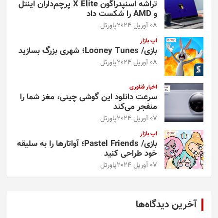
تراشه اسنپدراگون X Elite پرچم‌داران اینتل
و AMD را شکست داد
08 آوریل 2024
پاورتل
اپ بازار
بازی/ Looney Tunes؛ شهری بزرگ بسازید
08 آوریل 2024
پاورتل
اخبار فناوری
سرعت دانلود این گوشی چینی، مغز شما را
منفجر می‌کند
07 آوریل 2024
پاورتل
اپ بازار
بازی/ Pastel Friends؛ آواتارها را به سلیقه
خود طراحی کنید
07 آوریل 2024
پاورتل
آخرین دیدگاه‌ها