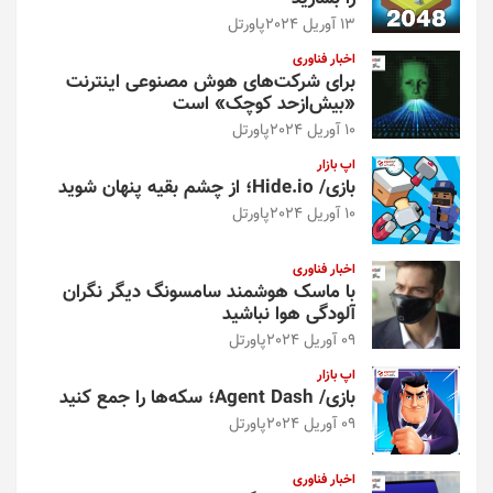
13 آوریل 2024
پاورتل
اخبار فناوری
برای شرکت‌های هوش مصنوعی اینترنت
«بیش‌از‌حد کوچک» است
10 آوریل 2024
پاورتل
اپ بازار
بازی/ Hide.io؛ از چشم بقیه پنهان شوید
10 آوریل 2024
پاورتل
اخبار فناوری
با ماسک هوشمند سامسونگ دیگر نگران
آلودگی هوا نباشید
09 آوریل 2024
پاورتل
اپ بازار
بازی/ Agent Dash؛ سکه‌ها را جمع کنید
09 آوریل 2024
پاورتل
اخبار فناوری