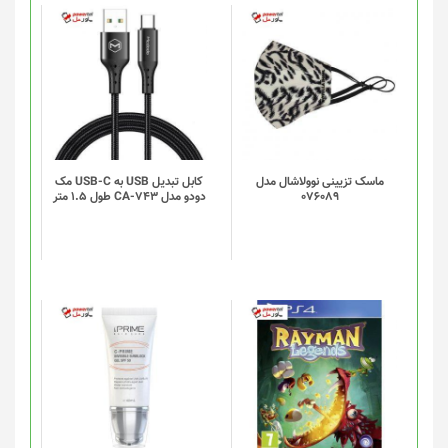
ماسک تزیینی نوولاشال مدل
کابل تبدیل USB به USB-C مک
076089
دودو مدل CA-743 طول 1.5 متر