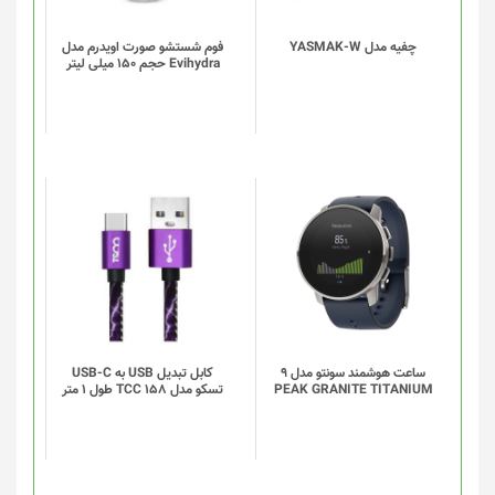
چفیه مدل YASMAK-W
فوم شستشو صورت اویدرم مدل
Evihydra حجم 150 میلی لیتر
این
محصول
دارای
انواع
مختلفی
می
باشد.
گزینه
ساعت هوشمند سونتو مدل 9
کابل تبدیل USB به USB-C
PEAK GRANITE TITANIUM
تسکو مدل TCC 158 طول 1 متر
ها
ممکن
است
در
صفحه