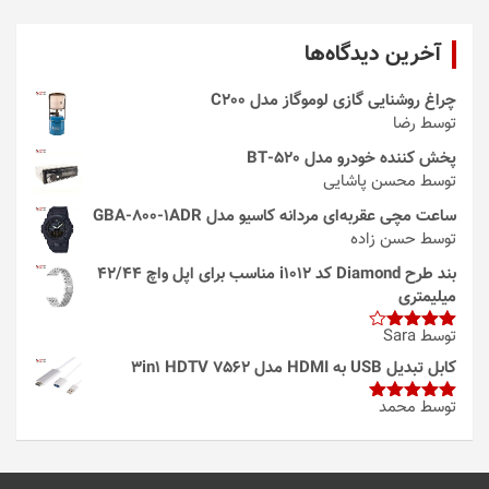
آخرین دیدگاه‌ها
چراغ روشنایی گازی لوموگاز مدل C200
توسط رضا
پخش کننده خودرو مدل 520-BT
توسط محسن پاشایی
ساعت مچی عقربه‌ای مردانه کاسیو مدل GBA-800-1ADR
توسط حسن زاده
بند طرح Diamond کد i1012 مناسب برای اپل واچ 42/44
میلیمتری
توسط Sara
امتیاز
4
از 5
کابل تبدیل USB به HDMI مدل 3in1 HDTV 7562
توسط محمد
امتیاز
5
از
5