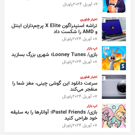
09 آوریل 2024
پاورتل
اخبار فناوری
تراشه اسنپدراگون X Elite پرچم‌داران اینتل
و AMD را شکست داد
08 آوریل 2024
پاورتل
اپ بازار
بازی/ Looney Tunes؛ شهری بزرگ بسازید
08 آوریل 2024
پاورتل
اخبار فناوری
سرعت دانلود این گوشی چینی، مغز شما را
منفجر می‌کند
07 آوریل 2024
پاورتل
اپ بازار
بازی/ Pastel Friends؛ آواتارها را به سلیقه
خود طراحی کنید
07 آوریل 2024
پاورتل