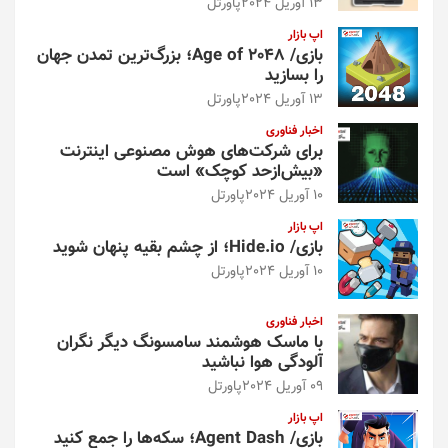
13 آوریل 2024
پاورتل
اپ بازار
بازی/ Age of 2048؛ بزرگ‌ترین تمدن جهان
را بسازید
13 آوریل 2024
پاورتل
اخبار فناوری
برای شرکت‌های هوش مصنوعی اینترنت
«بیش‌از‌حد کوچک» است
10 آوریل 2024
پاورتل
اپ بازار
بازی/ Hide.io؛ از چشم بقیه پنهان شوید
10 آوریل 2024
پاورتل
اخبار فناوری
با ماسک هوشمند سامسونگ دیگر نگران
آلودگی هوا نباشید
09 آوریل 2024
پاورتل
اپ بازار
بازی/ Agent Dash؛ سکه‌ها را جمع کنید