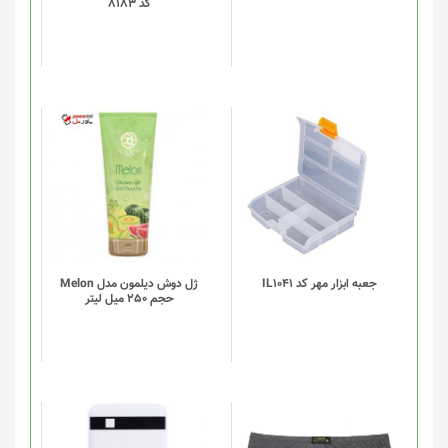
کد 8183
این
محصول
دارای
انواع
مختلفی
می
باشد.
گزینه
جعبه ابزار مهر کد IL1041
ژل دوش دیلمون مدل Melon
حجم 250 میل لیتر
ها
ممکن
است
در
صفحه
محصول
انتخاب
این