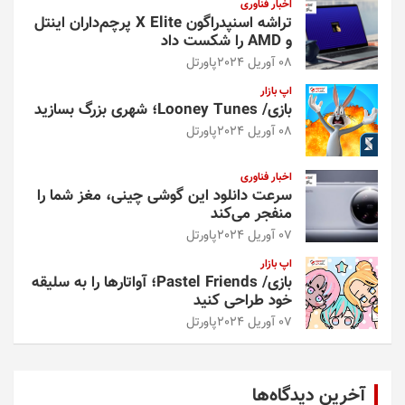
اخبار فناوری
تراشه اسنپدراگون X Elite پرچم‌داران اینتل
و AMD را شکست داد
08 آوریل 2024
پاورتل
اپ بازار
بازی/ Looney Tunes؛ شهری بزرگ بسازید
08 آوریل 2024
پاورتل
اخبار فناوری
سرعت دانلود این گوشی چینی، مغز شما را
منفجر می‌کند
07 آوریل 2024
پاورتل
اپ بازار
بازی/ Pastel Friends؛ آواتارها را به سلیقه
خود طراحی کنید
07 آوریل 2024
پاورتل
آخرین دیدگاه‌ها