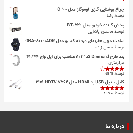
چراغ روشنایی گازی لوموگاز مدل C200
توسط رضا
پخش کننده خودرو مدل 520-BT
توسط محسن پاشایی
ساعت مچی عقربه‌ای مردانه کاسیو مدل GBA-800-1ADR
توسط حسن زاده
بند طرح Diamond کد i1012 مناسب برای اپل واچ 42/44
میلیمتری
توسط Sara
امتیاز
4
از 5
کابل تبدیل USB به HDMI مدل 3in1 HDTV 7562
توسط محمد
امتیاز
5
از
5
درباره ما