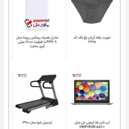
شوند
محصول
دارای
انواع
مختلفی
می
باشد.
گزینه
شورت زنانه آریان نخ باف کد
شارژر همراه ریمکس پرودا مدل
2315
PPP-9 با ظرفیت 12000 میلی
ها
آمپر ساعت
ممکن
است
در
صفحه
محصول
انتخاب
شوند
لپ تاپ 15 اینچی دل مدل
تردميل شوا مدل 3900
INSPIRON 5570