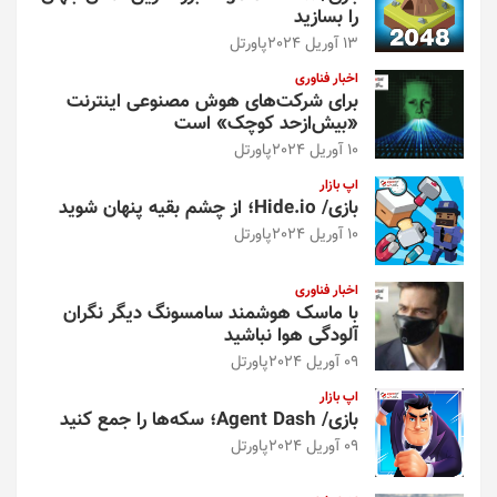
را بسازید
13 آوریل 2024
پاورتل
اخبار فناوری
برای شرکت‌های هوش مصنوعی اینترنت
«بیش‌از‌حد کوچک» است
10 آوریل 2024
پاورتل
اپ بازار
بازی/ Hide.io؛ از چشم بقیه پنهان شوید
10 آوریل 2024
پاورتل
اخبار فناوری
با ماسک هوشمند سامسونگ دیگر نگران
آلودگی هوا نباشید
09 آوریل 2024
پاورتل
اپ بازار
بازی/ Agent Dash؛ سکه‌ها را جمع کنید
09 آوریل 2024
پاورتل