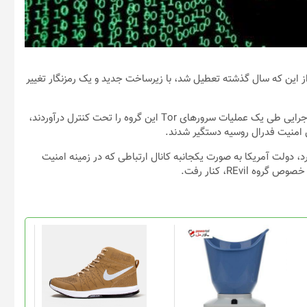
بدافزار جدید تایید می کنند گروه باج گیر مخوف REvil پس از این که سال گذشته تعطیل شد، با زیرساخت جدید و یک رمزنگار تغییر
این گروه باج افزار در اکتبر سال ۲۰۲۱ چند روز پس از این که مقامات اجرایی طی یک عملیات سرورهای Tor این گروه را تحت کنترل درآوردند،
منیت فدرال روسیه دستگیر شدند.
د، دولت آمریکا به صورت یکجانبه کانال ارتباطی که در زمینه امنیت
REvi، کنار رفت.
این
محصول
دارای
انواع
مختلفی