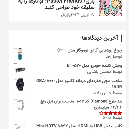
بازی/ Pastel Friends؛ آواتارها را به
سلیقه خود طراحی کنید
07 آوریل 2024
پاورتل
آخرین دیدگاه‌ها
چراغ روشنایی گازی لوموگاز مدل C200
توسط رضا
پخش کننده خودرو مدل 520-BT
توسط محسن پاشایی
ساعت مچی عقربه‌ای مردانه کاسیو مدل GBA-800-
1ADR
توسط حسن زاده
بند طرح Diamond کد i1012 مناسب برای اپل واچ
42/44 میلیمتری
توسط Sara
امتیاز
4
از 5
کابل تبدیل USB به HDMI مدل 3in1 HDTV 7562