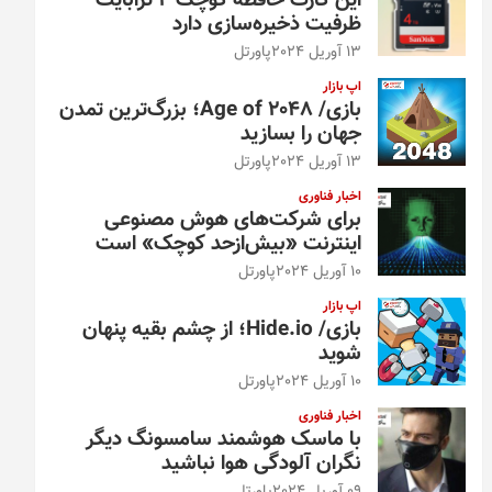
این کارت حافظه کوچک ۴ ترابایت
ظرفیت ذخیره‌سازی دارد
13 آوریل 2024
پاورتل
اپ بازار
بازی/ Age of 2048؛ بزرگ‌ترین تمدن
جهان را بسازید
13 آوریل 2024
پاورتل
اخبار فناوری
برای شرکت‌های هوش مصنوعی
اینترنت «بیش‌از‌حد کوچک» است
10 آوریل 2024
پاورتل
اپ بازار
بازی/ Hide.io؛ از چشم بقیه پنهان
شوید
10 آوریل 2024
پاورتل
اخبار فناوری
با ماسک هوشمند سامسونگ دیگر
نگران آلودگی هوا نباشید