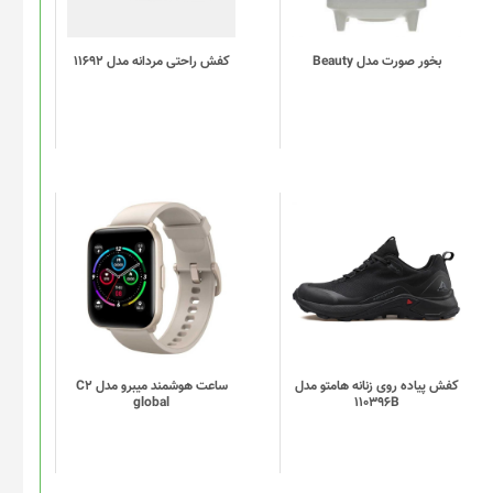
می
باشد.
گزینه
بخور صورت مدل Beauty
کفش راحتی مردانه مدل 11692
ها
ممکن
است
در
صفحه
محصول
انتخاب
این
این
شوند
محصول
محصول
دارای
دارای
انواع
انواع
مختلفی
مختلفی
می
می
باشد.
باشد.
گزینه
گزینه
کفش پیاده روی زنانه هامتو مدل
ساعت هوشمند میبرو مدل C2
global
110396B
ها
ها
ممکن
ممکن
است
است
در
در