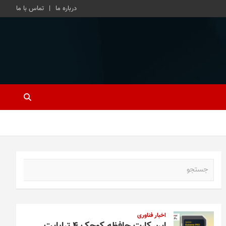
درباره ما
تماس با ما
ج
س
ت
ج
و
اخبار فناوری