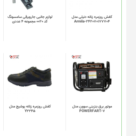
کفش روزمره زنانه دنیلی مدل
لوازم جانبی جاروبرقی سامسونگ
Armila-242070177704
کد 0020 مجموعه 4 عددی
موتور برق بنزینی سوون مدل
کفش روزمره زنانه یوشیج مدل
Y2245
POWERFART-7