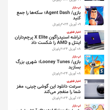
09 آوریل 2024
پاورتل
اپ بازار
بازی/ Agent Dash؛ سکه‌ها را جمع
کنید
09 آوریل 2024
پاورتل
اخبار فناوری
تراشه اسنپدراگون X Elite پرچم‌داران
اینتل و AMD را شکست داد
08 آوریل 2024
پاورتل
اپ بازار
بازی/ Looney Tunes؛ شهری بزرگ
بسازید
08 آوریل 2024
پاورتل
اخبار فناوری
سرعت دانلود این گوشی چینی، مغز
شما را منفجر می‌کند
07 آوریل 2024
پاورتل
اپ بازار