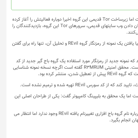
صفحه
صفحه
محصول
محصول
انتخاب
انتخاب
در حالی که به نظر می رسید گروه REvil برای همیشه تعطیل شده است اما زیرساخت Tor قدیمی این گروه اخیرا دوباره فعالیتش را آغاز کرده
شوند
شوند
است. طبق گزارش وب سایت بلیپینگ کامپیوتر، با این حال به جای نشان دادن وب سایتهای قدیمی، سرورهای Tor این گروه، بازدیدکنندگان را
این وب سایتها مرتب به آدرس دیگری انتقال پیدا می کنند به همین دلیا یافتن یک نمونه از رمزنگار گروه REvil و تحلیل آن، تنها راه برای گفتن
د که نمونه جدید از رمزنگار مورد استفاده یک گروه باج گیر جدید از کد
سورس REvil تهیه شده است. با این حال تغییرات جدیدی پیدا کرده است. محقق امنیتی R۳MRUM گفته است اگرچه نسخه نمونه شناسایی
ورس REvil تهیه شده و ترمیم نشده است.
شناس”، ناپدید شده است اما یک محقق به بلیپینگ کامپیوتر گفت: یکی از طراحان اصلی این
بر اساس گزارش وب سایت تِک رادار، در مقطع فعلی هنوز اطلاعاتی درباره نام گروه باج افزاری تغییرنام یافته REvil وجود ندارد اما انتظار می
ن انجام بگیرد.