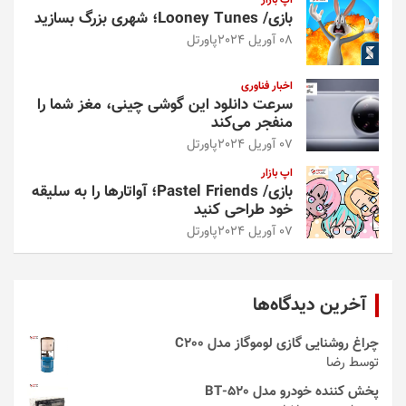
اپ بازار
بازی/ Looney Tunes؛ شهری بزرگ بسازید
08 آوریل 2024
پاورتل
اخبار فناوری
سرعت دانلود این گوشی چینی، مغز شما را
منفجر می‌کند
07 آوریل 2024
پاورتل
اپ بازار
بازی/ Pastel Friends؛ آواتارها را به سلیقه
خود طراحی کنید
07 آوریل 2024
پاورتل
آخرین دیدگاه‌ها
چراغ روشنایی گازی لوموگاز مدل C200
توسط رضا
پخش کننده خودرو مدل 520-BT