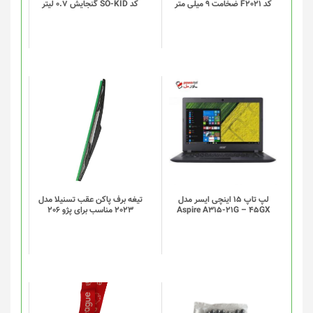
کد F2021 ضخامت 9 میلی متر
کد SO-KID گنجایش 0.7 لیتر
ها
ممکن
است
در
صفحه
محصول
انتخاب
شوند
لپ تاپ 15 اینچی ایسر مدل
تیغه برف پاکن عقب تسنیلا مدل
Aspire A315-21G – 45GX
2023 مناسب برای پژو 206
این
این