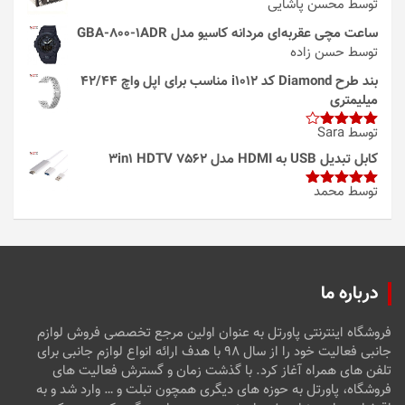
توسط محسن پاشایی
ساعت مچی عقربه‌ای مردانه کاسیو مدل GBA-800-1ADR
توسط حسن زاده
بند طرح Diamond کد i1012 مناسب برای اپل واچ 42/44
میلیمتری
توسط Sara
امتیاز
4
از 5
کابل تبدیل USB به HDMI مدل 3in1 HDTV 7562
توسط محمد
امتیاز
5
از
5
درباره ما
فروشگاه اینترنتی پاورتل به عنوان اولین مرجع تخصصی فروش لوازم
جانبی فعالیت خود را از سال ۹۸ با هدف ارائه انواع لوازم جانبی برای
تلفن های همراه آغاز کرد. با گذشت زمان و گسترش فعالیت های
فروشگاه، پاورتل به حوزه های دیگری همچون تبلت و … وارد شد و به