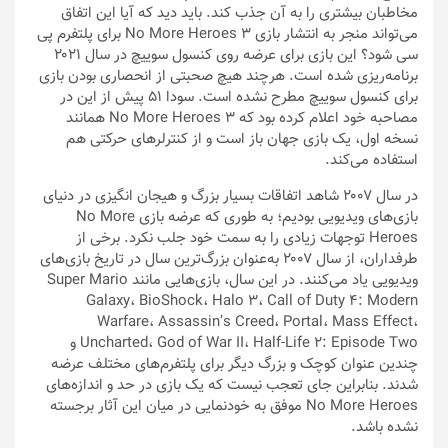
مخاطبان بیشتری را به آن جذب کند. باید دید که آیا این اتفاق
می‌تواند منجر به انتشار بازی No More Heroes 3 برای پلتفرم پی
سی شود؟ این بازی برای عرضه روی کنسول سوییچ در سال ۲۰۲۱
برنامه‌ریزی شده است. هرچند هیچ صحبتی از انحصاری بودن بازی
برای کنسول سوییچ مطرح نشده است. سودا ۵۱ پیش از این در
مصاحبه خود اعلام کرده بود که No More Heroes 3 همانند
نسخه اول، یک بازی جهان باز است و از کنترلرهای حرکتی هم
استفاده می‌کند.
در سال ۲۰۰۷ شاهد اتفاقات بسیار بزرگ و هیجان انگیزی در دنیای
بازی‌های ویدیویی بودیم؛ به طوری که عرضه بازی No More
Heroes توجهات زیادی را به سمت خود جلب نکرد. برخی از
طرفداران، از سال ۲۰۰۷ به‌عنوان بزرگ‌ترین سال در تاریخ بازی‌های
ویدیویی یاد می‌کنند. در این سال، بازی‌هایی مانند Super Mario
Galaxy، BioShock، Halo 3، Call of Duty 4: Modern
Warfare، Assassin’s Creed، Portal، Mass Effect،
Uncharted، God of War II، Half-Life 2: Episode Two و
چندین عنوان کوچک و بزرگ دیگر برای پلتفرم‌های مختلف عرضه
شدند. بنابراین جای تعجب نیست که یک بازی در حد و اندازه‌های
No More Heroes موفق به خودنمایی در میان این آثار برجسته
نشده باشد.