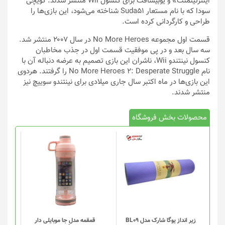
اینترتینمنت» و یوبیسافت برای کنسول Wii منتشر شدند. گویچی
سودا که با نام مستعار Suda51 شناخته می‌شود، این بازی‌ها را
طراحی و کارگردانی کرده است.
قسمت اول مجموعه No More Heroes در سال ۲۰۰۷ منتشر شد.
سه سال بعد و در پی موفقیت قسمت اول در جذب مخاطبان
کنسول نینتندو Wii، ناشران این بازی تصمیم به عرضه دنباله آن با
نام No More Heroes 2: Desperate Struggle را گرفتند. هردوی
این بازی‌ها در ماه اکتبر سال جاری میلادی برای نینتندو سوییچ نیز
منتشر شدند.
محصولات بخش فروشگاه
این
محصول
دارای
انواع
مختلفی
می
باشد.
گزینه
زیر انداز یوگا شارک مدل BL09
قمقمه مدل جا موبایلی دار