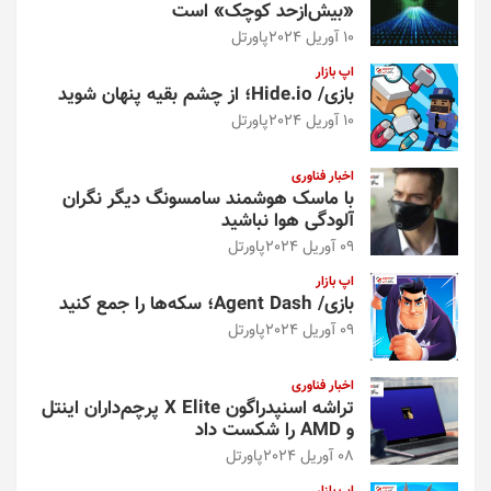
«بیش‌از‌حد کوچک» است
10 آوریل 2024
پاورتل
اپ بازار
بازی/ Hide.io؛ از چشم بقیه پنهان شوید
10 آوریل 2024
پاورتل
اخبار فناوری
با ماسک هوشمند سامسونگ دیگر نگران
آلودگی هوا نباشید
09 آوریل 2024
پاورتل
اپ بازار
بازی/ Agent Dash؛ سکه‌ها را جمع کنید
09 آوریل 2024
پاورتل
اخبار فناوری
تراشه اسنپدراگون X Elite پرچم‌داران اینتل
و AMD را شکست داد
08 آوریل 2024
پاورتل