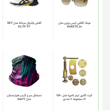
انواع
مختلفی
می
باشد.
گزینه
عینک آفتابی ایس برلین مدل
کفش والیبال مردانه مدل SKY
ELITF FF
RAKETE.br
ها
ممکن
است
در
صفحه
محصول
انتخاب
این
شوند
محصول
دارای
انواع
مختلفی
می
باشد.
گزینه
کیت کالیپر ترمز المپیا مدل OA-
دستمال سر و گردن هزاردستان
07 مجموعه 7 عددی
مدل das26
ها
ممکن