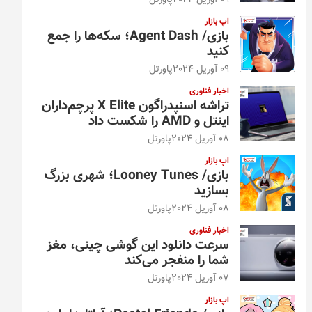
09 آوریل 2024
پاورتل
اپ بازار
بازی/ Agent Dash؛ سکه‌ها را جمع
کنید
09 آوریل 2024
پاورتل
اخبار فناوری
تراشه اسنپدراگون X Elite پرچم‌داران
اینتل و AMD را شکست داد
08 آوریل 2024
پاورتل
اپ بازار
بازی/ Looney Tunes؛ شهری بزرگ
بسازید
08 آوریل 2024
پاورتل
اخبار فناوری
سرعت دانلود این گوشی چینی، مغز
شما را منفجر می‌کند
07 آوریل 2024
پاورتل
اپ بازار