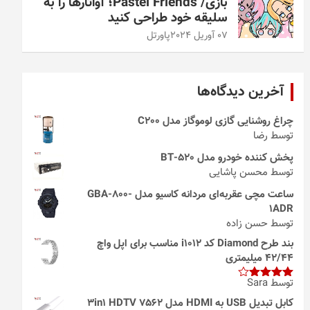
بازی/ Pastel Friends؛ آواتارها را به
سلیقه خود طراحی کنید
07 آوریل 2024
پاورتل
آخرین دیدگاه‌ها
چراغ روشنایی گازی لوموگاز مدل C200
توسط رضا
پخش کننده خودرو مدل 520-BT
توسط محسن پاشایی
ساعت مچی عقربه‌ای مردانه کاسیو مدل GBA-800-
1ADR
توسط حسن زاده
بند طرح Diamond کد i1012 مناسب برای اپل واچ
42/44 میلیمتری
توسط Sara
امتیاز
4
از 5
کابل تبدیل USB به HDMI مدل 3in1 HDTV 7562