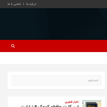
درباره ما
تماس با ما
ج
س
ت
ج
و
اخبار فناوری