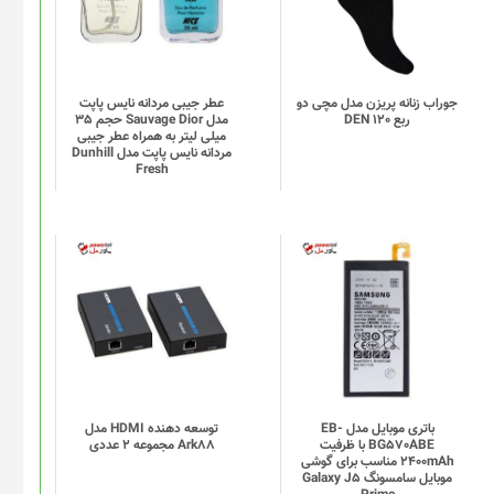
انواع
مختلفی
می
باشد.
گزینه
جوراب زنانه پریزن مدل مچی دو
عطر جیبی مردانه نایس پاپت
ربع DEN 120
مدل Sauvage Dior حجم 35
ها
میلی لیتر به همراه عطر جیبی
ممکن
مردانه نایس پاپت مدل Dunhill
Fresh
است
در
صفحه
محصول
انتخاب
شوند
باتری موبایل مدل EB-
توسعه دهنده HDMI مدل
BG570ABE با ظرفیت
Ark88 مجموعه 2 عددی
2400mAh مناسب برای گوشی
موبایل سامسونگ Galaxy J5