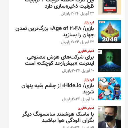
این کارت حافظه کوچک ۴ ترابایت
ظرفیت ذخیره‌سازی دارد
13 آوریل 2024
پاورتل
اپ بازار
بازی/ Age of 2048؛ بزرگ‌ترین تمدن
جهان را بسازید
13 آوریل 2024
پاورتل
اخبار فناوری
برای شرکت‌های هوش مصنوعی
اینترنت «بیش‌از‌حد کوچک» است
10 آوریل 2024
پاورتل
اپ بازار
بازی/ Hide.io؛ از چشم بقیه پنهان
شوید
10 آوریل 2024
پاورتل
اخبار فناوری
با ماسک هوشمند سامسونگ دیگر
نگران آلودگی هوا نباشید