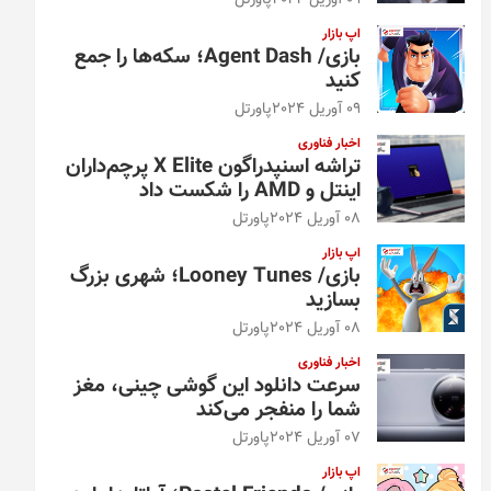
09 آوریل 2024
پاورتل
اپ بازار
بازی/ Agent Dash؛ سکه‌ها را جمع
کنید
09 آوریل 2024
پاورتل
اخبار فناوری
تراشه اسنپدراگون X Elite پرچم‌داران
اینتل و AMD را شکست داد
08 آوریل 2024
پاورتل
اپ بازار
بازی/ Looney Tunes؛ شهری بزرگ
بسازید
08 آوریل 2024
پاورتل
اخبار فناوری
سرعت دانلود این گوشی چینی، مغز
شما را منفجر می‌کند
07 آوریل 2024
پاورتل
اپ بازار