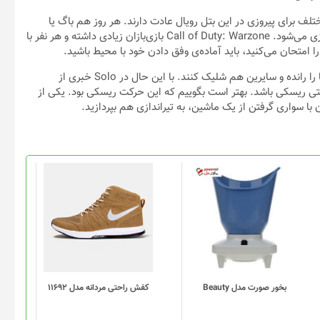
از حقه‌ها و باگ‌های مختلف برای پیروزی در این بتل رویال عادت دارند. هر روز هم باگ یا
حقه‌ی جدیدی توسط بازی‌بازان کشف شده که باعث بهبود شانس پیروزی می‌شود. Call of Duty: Warzone بازی‌بازان زیادی داشته و هر نفر با
وسایل نقلیه در Warzone، طوری طراحی شده‌اند که یک نفر باید آن‌ها را رانده و سایرین هم شلیک کنند. با این حال در Solo خبری از
کتی ریسکی باشد. بهتر است بگوییم که این حرکت ریسکی بود. یکی از
این
محصول
دارای
انواع
مختلفی
می
باشد.
گزینه
بخور صورت مدل Beauty
کفش راحتی مردانه مدل 11692
ها
ممکن