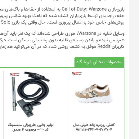
بازی‌بازان Call of Duty: Warzone به استفاده 
روش‌های خاص خود به دنبال پیروزی است. حال وقتی یک بازی Solo را امتحان می‌کنید، باید آماده‌ی وفق دادن خود با محیط باشید.
هم‌تیمی نبوده و راندن وسیله‌ی نقلیه بدون پشتیبانی، ممکن است حر
کاربران Reddit موفق به کشف روشی شده که در آن می‌توانید هم‌زمان با سواری گرفتن از یک ماشین، به تیراندازی هم بپردازید.
محصولات بخش فروشگاه
کفش روزمره زنانه دنیلی مدل
لوازم جانبی جاروبرقی سامسونگ
Armila-242070177704
کد 0020 مجموعه 4 عددی