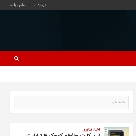
درباره ما
تماس با ما
ج
س
ت
ج
و
اخبار فناوری