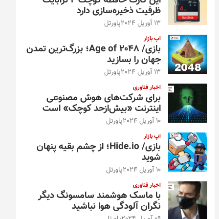
این کارت حافظه کوچک ۴ ترابایت
ظرفیت ذخیره‌سازی دارد
13 آوریل 2024
پاورتل
اپ بازار
بازی/ Age of 2048؛ بزرگ‌ترین تمدن
جهان را بسازید
13 آوریل 2024
پاورتل
اخبار فناوری
برای شرکت‌های هوش مصنوعی
اینترنت «بیش‌از‌حد کوچک» است
10 آوریل 2024
پاورتل
اپ بازار
بازی/ Hide.io؛ از چشم بقیه پنهان
شوید
10 آوریل 2024
پاورتل
اخبار فناوری
با ماسک هوشمند سامسونگ دیگر
نگران آلودگی هوا نباشید