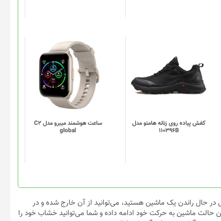
است
در
صفحه
محصول
انتخاب
این
این
شوند
محصول
محصول
دارای
دارای
انواع
انواع
مختلفی
مختلفی
می
می
باشد.
باشد.
گزینه
گزینه
کفش پیاده روی زنانه هامتو مدل
ساعت هوشمند میبرو مدل C2
global
110396B
ها
ها
ممکن
ممکن
است
است
در
در
صفحه
صفحه
محصول
محصول
انتخاب
انتخاب
تی در حال راندن یک ماشین هستید، می‌توانید از آن خارج شده و در
شوند
شوند
 حالت ماشین به حرکت خود ادامه داده و شما می‌توانید خشاب خود را