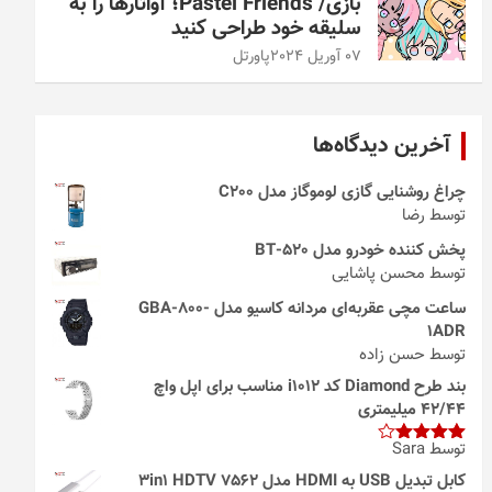
بازی/ Pastel Friends؛ آواتارها را به
سلیقه خود طراحی کنید
07 آوریل 2024
پاورتل
آخرین دیدگاه‌ها
چراغ روشنایی گازی لوموگاز مدل C200
توسط رضا
پخش کننده خودرو مدل 520-BT
توسط محسن پاشایی
ساعت مچی عقربه‌ای مردانه کاسیو مدل GBA-800-
1ADR
توسط حسن زاده
بند طرح Diamond کد i1012 مناسب برای اپل واچ
42/44 میلیمتری
توسط Sara
امتیاز
4
از 5
کابل تبدیل USB به HDMI مدل 3in1 HDTV 7562