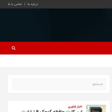
درباره ما
تماس با ما
ج
س
ت
ج
و
اخبار فناوری