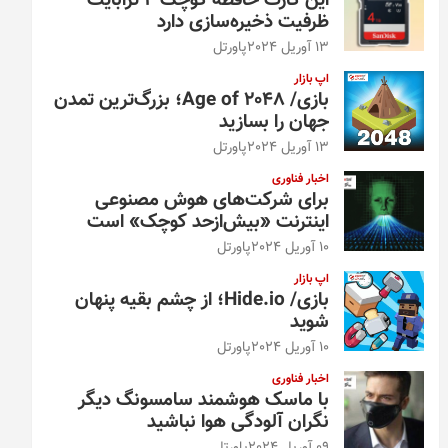
این کارت حافظه کوچک ۴ ترابایت
ظرفیت ذخیره‌سازی دارد
13 آوریل 2024
پاورتل
اپ بازار
بازی/ Age of 2048؛ بزرگ‌ترین تمدن
جهان را بسازید
13 آوریل 2024
پاورتل
اخبار فناوری
برای شرکت‌های هوش مصنوعی
اینترنت «بیش‌از‌حد کوچک» است
10 آوریل 2024
پاورتل
اپ بازار
بازی/ Hide.io؛ از چشم بقیه پنهان
شوید
10 آوریل 2024
پاورتل
اخبار فناوری
با ماسک هوشمند سامسونگ دیگر
نگران آلودگی هوا نباشید