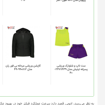
پرووان مدل M01 طول 1 متر
317
ست تاپ و شلوارک ورزشی
کاپشن ورزشی مردانه بی فور ران
پسرانه تیتیش مدل 2471439-
مدل 990812-49
40
به نظر می‌رسد، ادوبی قصد دارد سرعت عملکرد فیلتر خود در بهبود عک