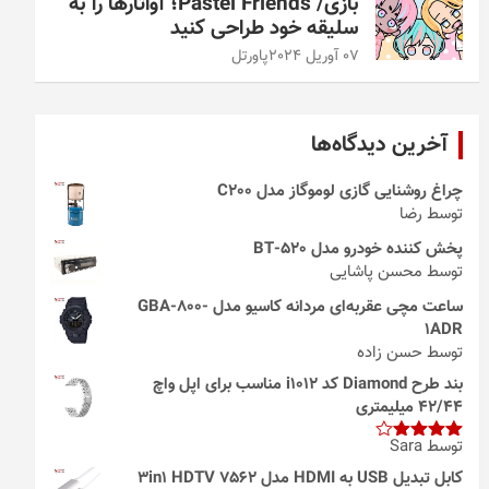
بازی/ Pastel Friends؛ آواتارها را به
سلیقه خود طراحی کنید
07 آوریل 2024
پاورتل
آخرین دیدگاه‌ها
چراغ روشنایی گازی لوموگاز مدل C200
توسط رضا
پخش کننده خودرو مدل 520-BT
توسط محسن پاشایی
ساعت مچی عقربه‌ای مردانه کاسیو مدل GBA-800-
1ADR
توسط حسن زاده
بند طرح Diamond کد i1012 مناسب برای اپل واچ
42/44 میلیمتری
توسط Sara
امتیاز
4
از 5
کابل تبدیل USB به HDMI مدل 3in1 HDTV 7562