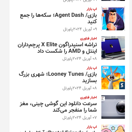
09 آوریل 2024
پاورتل
اپ بازار
بازی/ Agent Dash؛ سکه‌ها را جمع
کنید
09 آوریل 2024
پاورتل
اخبار فناوری
تراشه اسنپدراگون X Elite پرچم‌داران
اینتل و AMD را شکست داد
08 آوریل 2024
پاورتل
اپ بازار
بازی/ Looney Tunes؛ شهری بزرگ
بسازید
08 آوریل 2024
پاورتل
اخبار فناوری
سرعت دانلود این گوشی چینی، مغز
شما را منفجر می‌کند
07 آوریل 2024
پاورتل
اپ بازار