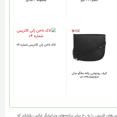
حجم 220 گرم
مجموعه 3 عددی
لاک ناخن ژلی کاتریس شماره 04
کیف رودوشی زنانه مانگو مدل
34065657-02
س‌های قدیمی را به رخ سایر برنامه‌های ویرایشگر عکس بکشاند که