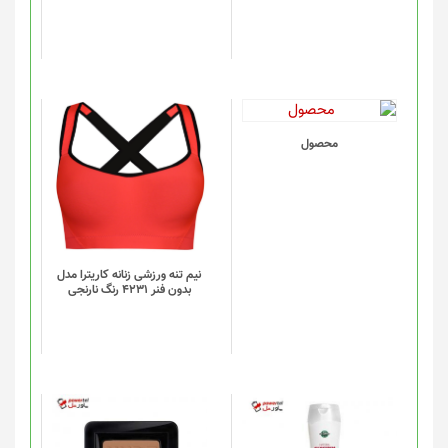
ها
ممکن
است
در
صفحه
محصول
انتخاب
این
محصول
شوند
محصول
دارای
انواع
مختلفی
می
باشد.
گزینه
نیم تنه ورزشی زنانه کاریترا مدل
بدون فنر 4231 رنگ نارنجی
ها
ممکن
است
در
صفحه
محصول
انتخاب
شوند