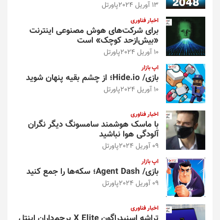
13 آوریل 2024
پاورتل
اخبار فناوری
برای شرکت‌های هوش مصنوعی اینترنت
«بیش‌از‌حد کوچک» است
10 آوریل 2024
پاورتل
اپ بازار
بازی/ Hide.io؛ از چشم بقیه پنهان شوید
10 آوریل 2024
پاورتل
اخبار فناوری
با ماسک هوشمند سامسونگ دیگر نگران
آلودگی هوا نباشید
09 آوریل 2024
پاورتل
اپ بازار
بازی/ Agent Dash؛ سکه‌ها را جمع کنید
09 آوریل 2024
پاورتل
اخبار فناوری
تراشه اسنپدراگون X Elite پرچم‌داران اینتل