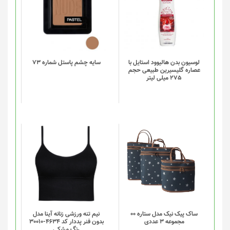
لوسیون بدن هالیوود استایل با
سایه چشم پاستل شماره 73
عصاره گلیسیرین طبیعی حجم
275 میلی لیتر
این
این
محصول
محصول
دارای
دارای
انواع
انواع
مختلفی
مختلفی
می
می
باشد.
باشد.
گزینه
گزینه
ساک پیک نیک مدل ستاره 00
نیم تنه ورزشی زنانه آینا مدل
مجموعه 3 عددی
بدون فنر پددار کد 4634-30010
ها
ها
رنگ مشکی