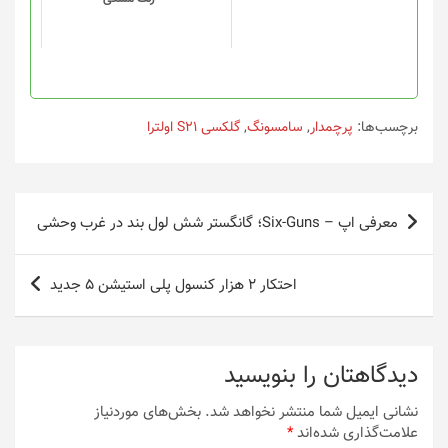
ممکن
ممکن
است
است
در
در
صفحه
صفحه
محصول
محصول
انتخاب
انتخاب
برچسب‌ها:
پرچمدار
,
سامسونگ
,
گلکسی S21 اولترا
شوند
شوند
راهبری
معرفی اپ – Six-Guns؛ گانگستر شش لول بند در غرب وحشی
نوشته
احتکار 2 هزار کنسول پلی‌ استیشن 5 جدید
دیدگاهتان را بنویسید
نشانی ایمیل شما منتشر نخواهد شد.
بخش‌های موردنیاز
علامت‌گذاری شده‌اند
*