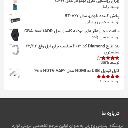
چراغ روشنایی گازی لوموگاز مدل C200
توسط رضا
پخش کننده خودرو مدل 520-BT
توسط محسن پاشایی
ساعت مچی عقربه‌ای مردانه کاسیو مدل GBA-800-1ADR
توسط حسن زاده
بند طرح Diamond کد i1012 مناسب برای اپل واچ 42/44
میلیمتری
توسط Sara
امتیاز
4
از 5
کابل تبدیل USB به HDMI مدل 3in1 HDTV 7562
توسط محمد
امتیاز
5
از
5
درباره ما
فروشگاه اینترنتی پاورتل به عنوان اولین مرجع تخصصی فروش لوازم