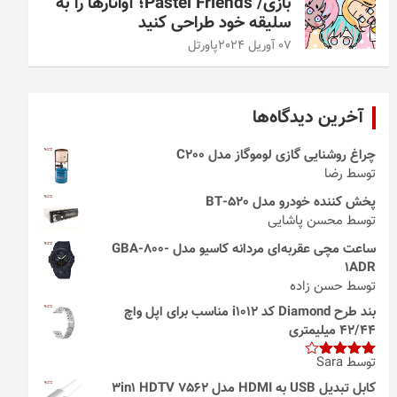
بازی/ Pastel Friends؛ آواتارها را به
سلیقه خود طراحی کنید
07 آوریل 2024
پاورتل
آخرین دیدگاه‌ها
چراغ روشنایی گازی لوموگاز مدل C200
توسط رضا
پخش کننده خودرو مدل 520-BT
توسط محسن پاشایی
ساعت مچی عقربه‌ای مردانه کاسیو مدل GBA-800-
1ADR
توسط حسن زاده
بند طرح Diamond کد i1012 مناسب برای اپل واچ
42/44 میلیمتری
توسط Sara
امتیاز
4
از 5
کابل تبدیل USB به HDMI مدل 3in1 HDTV 7562