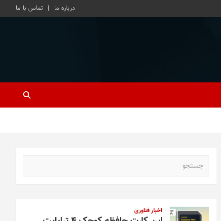
درباره ما
تماس با ما
ج
س
ت
ج
و
اخبار فناوری