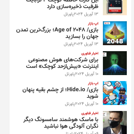
این کارت حافظه کوچک ۴ ترابایت
ظرفیت ذخیره‌سازی دارد
13 آوریل 2024
پاورتل
اپ بازار
بازی/ Age of 2048؛ بزرگ‌ترین تمدن
جهان را بسازید
13 آوریل 2024
پاورتل
اخبار فناوری
برای شرکت‌های هوش مصنوعی
اینترنت «بیش‌از‌حد کوچک» است
10 آوریل 2024
پاورتل
اپ بازار
بازی/ Hide.io؛ از چشم بقیه پنهان
شوید
10 آوریل 2024
پاورتل
اخبار فناوری
با ماسک هوشمند سامسونگ دیگر
نگران آلودگی هوا نباشید