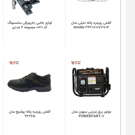
کفش روزمره زنانه دنیلی مدل
لوازم جانبی جاروبرقی سامسونگ
Armila-242070177704
کد 0020 مجموعه 4 عددی
موتور برق بنزینی سوون مدل
کفش روزمره زنانه یوشیج مدل
Y2245
POWERFART-7