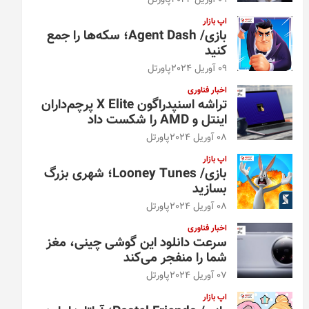
09 آوریل 2024
پاورتل
اپ بازار
بازی/ Agent Dash؛ سکه‌ها را جمع
کنید
09 آوریل 2024
پاورتل
اخبار فناوری
تراشه اسنپدراگون X Elite پرچم‌داران
اینتل و AMD را شکست داد
08 آوریل 2024
پاورتل
اپ بازار
بازی/ Looney Tunes؛ شهری بزرگ
بسازید
08 آوریل 2024
پاورتل
اخبار فناوری
سرعت دانلود این گوشی چینی، مغز
شما را منفجر می‌کند
07 آوریل 2024
پاورتل
اپ بازار