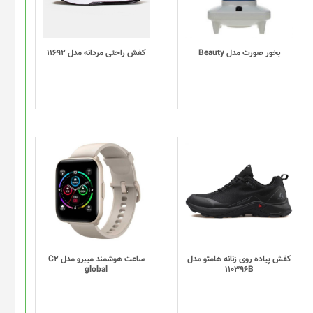
مختلفی
می
باشد.
گزینه
بخور صورت مدل Beauty
کفش راحتی مردانه مدل 11692
ها
ممکن
است
در
صفحه
محصول
انتخاب
این
این
شوند
محصول
محصول
دارای
دارای
انواع
انواع
مختلفی
مختلفی
می
می
باشد.
باشد.
گزینه
گزینه
کفش پیاده روی زنانه هامتو مدل
ساعت هوشمند میبرو مدل C2
global
110396B
ها
ها
ممکن
ممکن
است
است