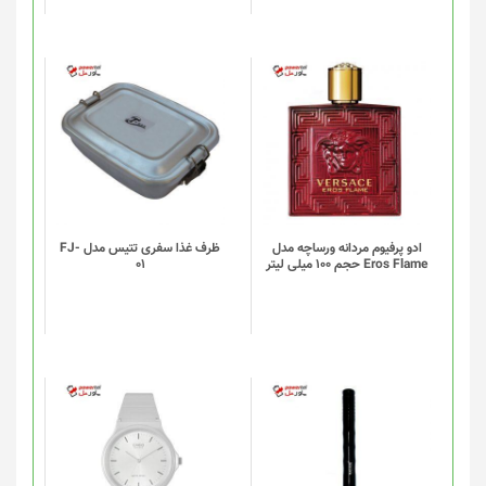
در
صفحه
محصول
انتخاب
شوند
ادو پرفیوم مردانه ورساچه مدل
ظرف غذا سفری تتیس مدل FJ-
Eros Flame حجم 100 میلی لیتر
01