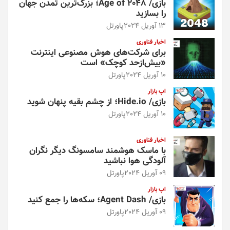
بازی/ Age of 2048؛ بزرگ‌ترین تمدن جهان
را بسازید
13 آوریل 2024
پاورتل
اخبار فناوری
برای شرکت‌های هوش مصنوعی اینترنت
«بیش‌از‌حد کوچک» است
10 آوریل 2024
پاورتل
اپ بازار
بازی/ Hide.io؛ از چشم بقیه پنهان شوید
10 آوریل 2024
پاورتل
اخبار فناوری
با ماسک هوشمند سامسونگ دیگر نگران
آلودگی هوا نباشید
09 آوریل 2024
پاورتل
اپ بازار
بازی/ Agent Dash؛ سکه‌ها را جمع کنید
09 آوریل 2024
پاورتل