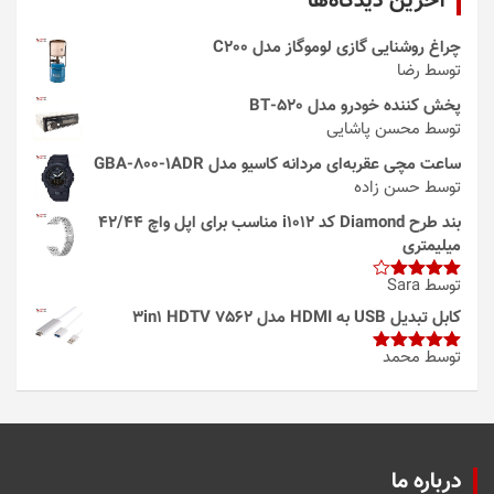
آخرین دیدگاه‌ها
چراغ روشنایی گازی لوموگاز مدل C200
توسط رضا
پخش کننده خودرو مدل 520-BT
توسط محسن پاشایی
ساعت مچی عقربه‌ای مردانه کاسیو مدل GBA-800-1ADR
توسط حسن زاده
بند طرح Diamond کد i1012 مناسب برای اپل واچ 42/44
میلیمتری
توسط Sara
امتیاز
4
از 5
کابل تبدیل USB به HDMI مدل 3in1 HDTV 7562
توسط محمد
امتیاز
5
از
5
درباره ما