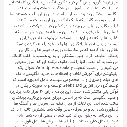
هر زبان دیگری، اولین گام در یادگیری انگلیسی، یادگیری کلمات این
زبان است. اغلب زبان آموزان در یادگیری کلمات و اصطلاحات
انگلیسی مشکلی ندارند و هزاران لغت از این زبان را بلد هستند اما
با این وجود، هنگامی که با یک انگلیسی زبان صحبت می کنند،‌
فیلم انگلیسی زبان می بینند یا در کلاس درس شرکت می کنند، با
کلماتی ناآشنا برخورد می کنند. این مسئله به این دلیل است که
اغلب لغاتی که به زبان‌آموز، آموخته می‌شود، لغات پرتکراری
نیستند و زبان آموز با یادگیری آنها وقت خود را تلف کرده و صرفا
لغاتی را یاد گرفته که در مکالمات روزمره،‌ فیلم ها و … کارایی
چندانی ندارند. اگر با چنین مشکلی رو به رو هستید و اغلب کلماتی
می شنوید که معنی آنها را نمی دانید، برنامه ای که امروز معرفی
می کنیم را از دست ندهید. WordUp Vocabulary عنوان یک
اپلیکیشن برای آموزش لغات و اصطلاحات جدید انگلیسی با تکه
های فیلم و سریال و …، مخصوص سیستم عامل اندروید است که
توسط گروه نرم افزاری Geeks Ltd توسعه و به صورت رایگان در
گوگل پلی منتشر شده است. این برنامه دارای ۲۰ هزار کلمه پرکاربرد
و مفید انگلیسی است که بر اساس میزان مفید و پرکاربرد بودنشان
مرتب شده اند. این لغات از میان فیلم ها، سریال ها و آهنگ ها
گردآوری شده اند و در صرفه جویی وقت شما بیشترین تاثیر را دارند.
در این برنامه به جای این که تنها کلمه و معنی آن به شما ارائه
شود، با مثال های مختلف از فیلم ها، سریال ها، نقل قول ها و