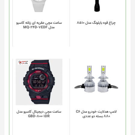
چراغ قوه بایلونگ مدل 8510
ساعت مچی عقربه ای زنانه کاسیو
مدل MQ-24D-7EDF
لامپ هدلایت خودرو مدل C6
ساعت مچی دیجیتال کاسیو مدل
880 بسته دو عددی
GBD-800-1DR