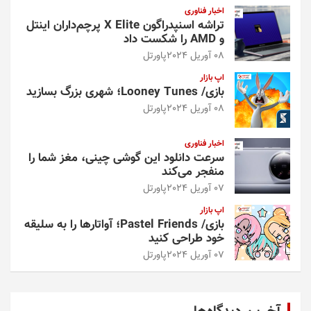
اخبار فناوری
تراشه اسنپدراگون X Elite پرچم‌داران اینتل
و AMD را شکست داد
08 آوریل 2024
پاورتل
اپ بازار
بازی/ Looney Tunes؛ شهری بزرگ بسازید
08 آوریل 2024
پاورتل
اخبار فناوری
سرعت دانلود این گوشی چینی، مغز شما را
منفجر می‌کند
07 آوریل 2024
پاورتل
اپ بازار
بازی/ Pastel Friends؛ آواتارها را به سلیقه
خود طراحی کنید
07 آوریل 2024
پاورتل