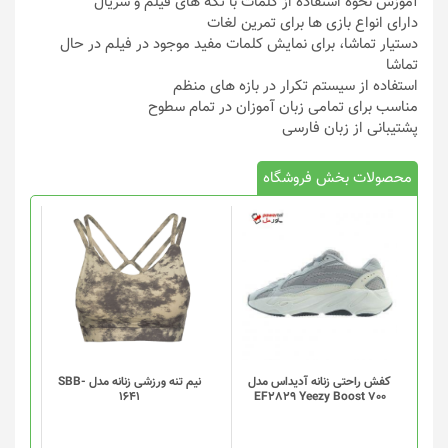
آموزش نحوه استفاده از کلمات با تکه های فیلم و سریال
دارای انواع بازی ها برای تمرین لغات
دستیار تماشا، برای نمایش کلمات مفید موجود در فیلم در حال
تماشا
استفاده از سیستم تکرار در بازه های منظم
مناسب برای تمامی زبان آموزان در تمام سطوح
پشتیبانی از زبان فارسی
محصولات بخش فروشگاه
این
محصول
دارای
انواع
مختلفی
می
باشد.
گزینه
کفش راحتی زنانه آدیداس مدل
نیم تنه ورزشی زنانه مدل SBB-
1641
EF2829 Yeezy Boost 700
ها
ممکن
است