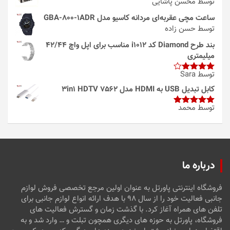
توسط محسن پاشایی
ساعت مچی عقربه‌ای مردانه کاسیو مدل GBA-800-1ADR
توسط حسن زاده
بند طرح Diamond کد i1012 مناسب برای اپل واچ 42/44
میلیمتری
توسط Sara
امتیاز
4
از 5
کابل تبدیل USB به HDMI مدل 3in1 HDTV 7562
توسط محمد
امتیاز
5
از
5
درباره ما
فروشگاه اینترنتی پاورتل به عنوان اولین مرجع تخصصی فروش لوازم
جانبی فعالیت خود را از سال ۹۸ با هدف ارائه انواع لوازم جانبی برای
تلفن های همراه آغاز کرد. با گذشت زمان و گسترش فعالیت های
فروشگاه، پاورتل به حوزه های دیگری همچون تبلت و … وارد شد و به