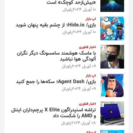
«بیش‌از‌حد کوچک» است
10 آوریل 2024
پاورتل
اپ بازار
بازی/ Hide.io؛ از چشم بقیه پنهان شوید
10 آوریل 2024
پاورتل
اخبار فناوری
با ماسک هوشمند سامسونگ دیگر نگران
آلودگی هوا نباشید
09 آوریل 2024
پاورتل
اپ بازار
بازی/ Agent Dash؛ سکه‌ها را جمع کنید
09 آوریل 2024
پاورتل
اخبار فناوری
تراشه اسنپدراگون X Elite پرچم‌داران اینتل
و AMD را شکست داد
08 آوریل 2024
پاورتل
اپ بازار