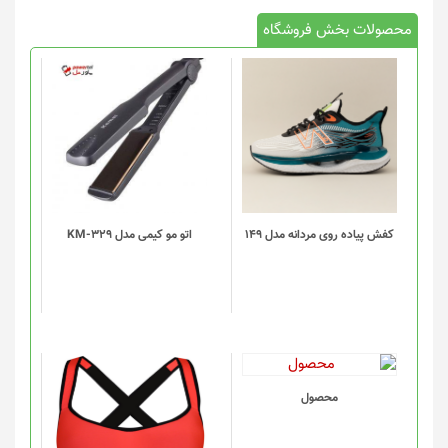
محصولات بخش فروشگاه
این
محصول
دارای
انواع
مختلفی
می
باشد.
گزینه
کفش پیاده روی مردانه مدل 149
اتو مو کیمی مدل KM-329
ها
ممکن
است
در
صفحه
محصول
انتخاب
این
محصول
شوند
محصول
دارای
انواع