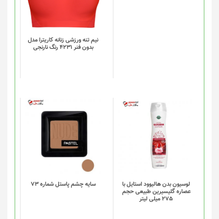
مختلفی
می
باشد.
گزینه
نیم تنه ورزشی زنانه کاریترا مدل
بدون فنر 4231 رنگ نارنجی
ها
ممکن
است
در
صفحه
محصول
انتخاب
شوند
لوسیون بدن هالیوود استایل با
سایه چشم پاستل شماره 73
عصاره گلیسیرین طبیعی حجم
275 میلی لیتر