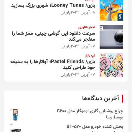
بازی/ Looney Tunes؛ شهری بزرگ بسازید
08 آوریل 2024
پاورتل
اخبار فناوری
سرعت دانلود این گوشی چینی، مغز شما را
منفجر می‌کند
07 آوریل 2024
پاورتل
اپ بازار
بازی/ Pastel Friends؛ آواتارها را به سلیقه
خود طراحی کنید
07 آوریل 2024
پاورتل
آخرین دیدگاه‌ها
چراغ روشنایی گازی لوموگاز مدل C200
توسط رضا
پخش کننده خودرو مدل 520-BT