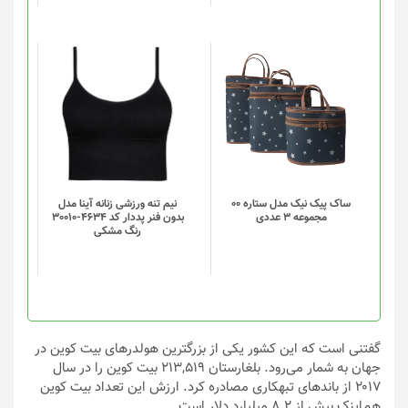
این
این
محصول
محصول
دارای
دارای
انواع
انواع
مختلفی
مختلفی
می
می
باشد.
باشد.
گزینه
گزینه
ساک پیک نیک مدل ستاره 00
نیم تنه ورزشی زنانه آینا مدل
مجموعه 3 عددی
بدون فنر پددار کد 4634-30010
ها
ها
رنگ مشکی
ممکن
ممکن
است
است
در
در
صفحه
صفحه
محصول
محصول
انتخاب
انتخاب
گفتنی است که این کشور یکی از بزرگترین هولدرهای بیت کوین در
شوند
شوند
جهان به شمار می‌رود. بلغارستان ۲۱۳,۵۱۹ بیت کوین را در سال
۲۰۱۷ از باندهای تبهکاری مصادره کرد. ارزش این تعداد بیت کوین
هم‌اینک بیش از ۸.۲ میلیارد دلار است.