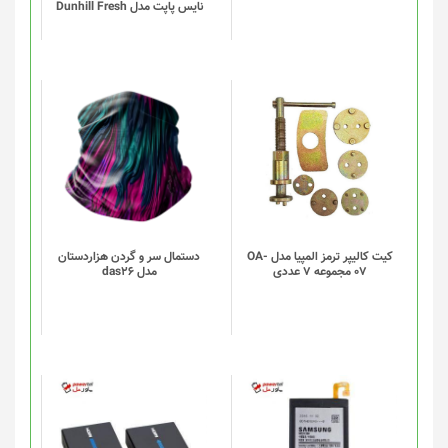
ممکن
نایس پاپت مدل Dunhill Fresh
است
در
صفحه
محصول
انتخاب
این
شوند
محصول
دارای
انواع
مختلفی
می
باشد.
گزینه
کیت کالیپر ترمز المپیا مدل OA-
دستمال سر و گردن هزاردستان
07 مجموعه 7 عددی
مدل das26
ها
ممکن
است
در
صفحه
محصول
انتخاب
شوند