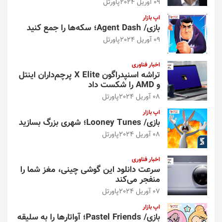
09 آوریل 2024
پاورتل
اپ بازار
بازی/ Agent Dash؛ سکه‌ها را جمع کنید
09 آوریل 2024
پاورتل
اخبار فناوری
تراشه اسنپدراگون X Elite پرچم‌داران اینتل
و AMD را شکست داد
08 آوریل 2024
پاورتل
اپ بازار
بازی/ Looney Tunes؛ شهری بزرگ بسازید
08 آوریل 2024
پاورتل
اخبار فناوری
سرعت دانلود این گوشی چینی، مغز شما را
منفجر می‌کند
07 آوریل 2024
پاورتل
اپ بازار
بازی/ Pastel Friends؛ آواتارها را به سلیقه