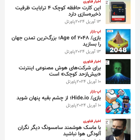
اخبار فناوری
این کارت حافظه کوچک ۴ ترابایت ظرفیت
ذخیره‌سازی دارد
13 آوریل 2024
پاورتل
اپ بازار
بازی/ Age of 2048؛ بزرگ‌ترین تمدن جهان
را بسازید
13 آوریل 2024
پاورتل
اخبار فناوری
برای شرکت‌های هوش مصنوعی اینترنت
«بیش‌از‌حد کوچک» است
10 آوریل 2024
پاورتل
اپ بازار
بازی/ Hide.io؛ از چشم بقیه پنهان شوید
10 آوریل 2024
پاورتل
اخبار فناوری
با ماسک هوشمند سامسونگ دیگر نگران
آلودگی هوا نباشید