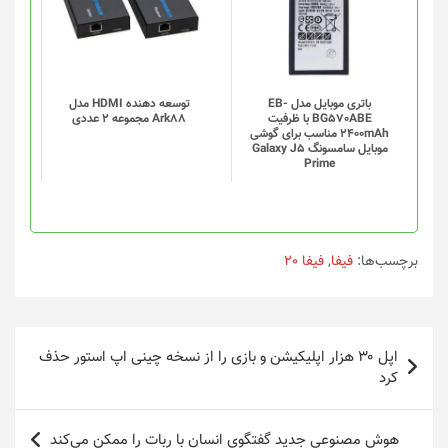
باتری موبایل مدل EB-
توسعه دهنده HDMI مدل
BG570ABE با ظرفیت
Ark88 مجموعه 2 عددی
2400mAh مناسب برای گوشی
موبایل سامسونگ Galaxy J5
Prime
برچسب‌ها:
فیفا
,
فیفا 20
راهبری
اپل ۳۰ هزار اپلیکیشن و بازی را از نسخه چینی اپ استور حذف
نوشته
کرد
هوش مصنوعی جدید گفتگوی انسان با ربات را ممکن می‌کند