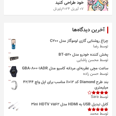
خود طراحی کنید
07 آوریل 2024
پاورتل
آخرین دیدگاه‌ها
چراغ روشنایی گازی لوموگاز مدل C200
توسط رضا
پخش کننده خودرو مدل 520-BT
توسط محسن پاشایی
ساعت مچی عقربه‌ای مردانه کاسیو مدل GBA-800-1ADR
توسط حسن زاده
بند طرح Diamond کد i1012 مناسب برای اپل واچ 42/44
میلیمتری
توسط Sara
امتیاز
4
از 5
کابل تبدیل USB به HDMI مدل 3in1 HDTV 7562
توسط محمد
امتیاز
5
از