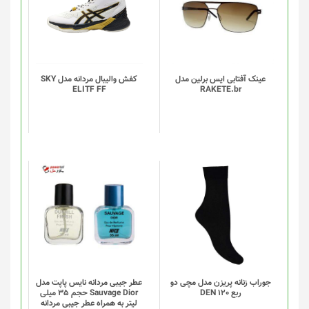
دارای
انواع
مختلفی
می
باشد.
گزینه
عینک آفتابی ایس برلین مدل
کفش والیبال مردانه مدل SKY
ELITF FF
RAKETE.br
ها
ممکن
است
در
صفحه
محصول
انتخاب
این
شوند
محصول
دارای
انواع
مختلفی
می
باشد.
گزینه
جوراب زنانه پریزن مدل مچی دو
عطر جیبی مردانه نایس پاپت مدل
ربع DEN 120
Sauvage Dior حجم 35 میلی
ها
لیتر به همراه عطر جیبی مردانه