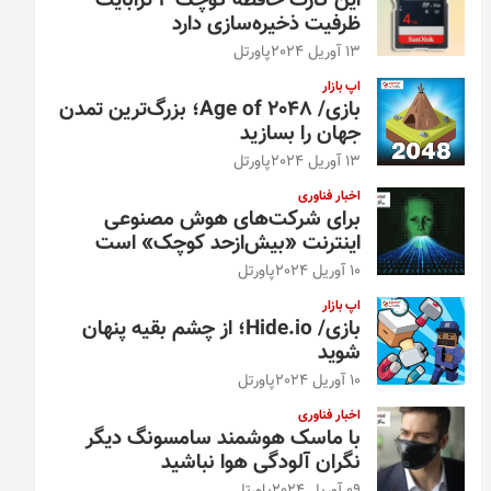
این کارت حافظه کوچک ۴ ترابایت
ظرفیت ذخیره‌سازی دارد
13 آوریل 2024
پاورتل
اپ بازار
بازی/ Age of 2048؛ بزرگ‌ترین تمدن
جهان را بسازید
13 آوریل 2024
پاورتل
اخبار فناوری
برای شرکت‌های هوش مصنوعی
اینترنت «بیش‌از‌حد کوچک» است
10 آوریل 2024
پاورتل
اپ بازار
بازی/ Hide.io؛ از چشم بقیه پنهان
شوید
10 آوریل 2024
پاورتل
اخبار فناوری
با ماسک هوشمند سامسونگ دیگر
نگران آلودگی هوا نباشید