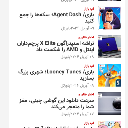
09 آوریل 2024
پاورتل
اپ بازار
بازی/ Agent Dash؛ سکه‌ها را جمع
کنید
09 آوریل 2024
پاورتل
اخبار فناوری
تراشه اسنپدراگون X Elite پرچم‌داران
اینتل و AMD را شکست داد
08 آوریل 2024
پاورتل
اپ بازار
بازی/ Looney Tunes؛ شهری بزرگ
بسازید
08 آوریل 2024
پاورتل
اخبار فناوری
سرعت دانلود این گوشی چینی، مغز
شما را منفجر می‌کند
07 آوریل 2024
پاورتل
اپ بازار