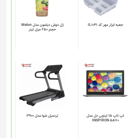
مختلفی
می
باشد.
گزینه
جعبه ابزار مهر کد IL1041
ژل دوش دیلمون مدل Melon
حجم 250 میل لیتر
ها
ممکن
است
در
صفحه
محصول
انتخاب
شوند
لپ تاپ 15 اینچی دل مدل
تردميل شوا مدل 3900
INSPIRON 5570