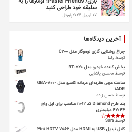
بازی/ Pastel Friends؛ آواتارها را به
سلیقه خود طراحی کنید
07 آوریل 2024
پاورتل
آخرین دیدگاه‌ها
چراغ روشنایی گازی لوموگاز مدل C200
توسط رضا
پخش کننده خودرو مدل 520-BT
توسط محسن پاشایی
ساعت مچی عقربه‌ای مردانه کاسیو مدل GBA-800-
1ADR
توسط حسن زاده
بند طرح Diamond کد i1012 مناسب برای اپل واچ
42/44 میلیمتری
توسط Sara
امتیاز
4
از 5
کابل تبدیل USB به HDMI مدل 3in1 HDTV 7562