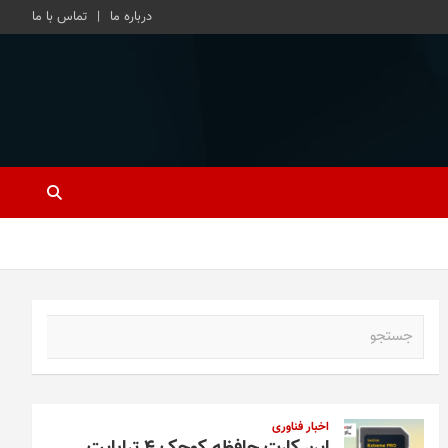
درباره ما
تماس با ما
ج
س
ت
ج
و
اخبار فناوری