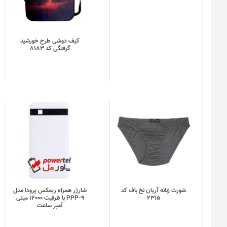
کیف دوشی طرح خورشید
گرفتگی کد 8183
این
محصول
دارای
انواع
مختلفی
می
باشد.
گزینه
شورت زنانه آریان نخ باف کد
شارژر همراه ریمکس پرودا مدل
2315
PPP-9 با ظرفیت 12000 میلی
ها
آمپر ساعت
ممکن
است