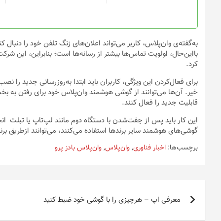
در
صفحه
محصول
انتخاب
به‌گفته‌ی وان‌پلاس، کاربر می‌تواند اعلان‌های زنگ تلفن خود را دنبال ک
شوند
بااین‌حال، اولویت تماس‌ها بیشتر از رسانه‌ها است؛ بنابراین، این شر
کرد.
خیر. آن‌ها می‌توانند از گوشی هوشمند وان‌پلاس خود برای رفتن به 
قابلیت جدید را فعال کنند.
این کار باید پس از جفت‌شدن با دستگاه دوم مانند لپ‌تاپ یا تبلت انج
گوشی‌های هوشمند سایر برند‌ها استفاده می‌کنند، می‌توانند ازطریق برنامه HeyMelody از ویژگی Dual Connection استفاده
برچسب‌ها:
اخبار فناوری
,
وان‌پلاس
,
وان‌پلاس بادز پرو
راهبری
معرفی اپ – هرچیزی را با گوشی خود ضبط کنید
نوشته