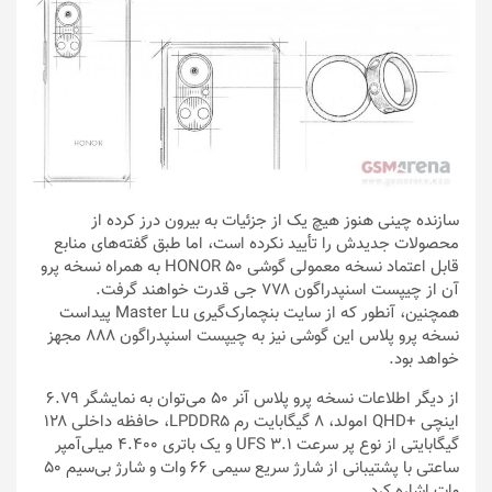
سازنده چینی هنوز هیچ یک از جزئیات به بیرون درز کرده از
محصولات جدیدش را تأیید نکرده است، اما طبق گفته‌های منابع
قابل اعتماد نسخه معمولی گوشی HONOR 50 به همراه نسخه پرو
آن از چیپست اسنپدراگون ۷۷۸ جی قدرت خواهند گرفت.
همچنین، آنطور که از سایت بنچمارک‌گیری Master Lu پیداست
نسخه پرو پلاس این گوشی نیز به چیپست اسنپدراگون ۸۸۸ مجهز
خواهد بود.
از دیگر اطلاعات نسخه پرو پلاس آنر ۵۰ می‌توان به نمایشگر ۶.۷۹
اینچی +QHD امولد، ۸ گیگابایت رم LPDDR5، حافظه داخلی ۱۲۸
گیگابایتی از نوع پر سرعت UFS 3.1 و یک باتری ۴.۴۰۰ میلی‌آمپر
ساعتی با پشتیبانی از شارژ سریع سیمی ۶۶ وات و شارژ بی‌سیم ۵۰
وات اشاره کرد.