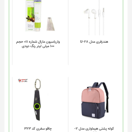
هندزفری مدل U-28
واریاسیون مارال شماره 011 حجم
100 میلی لیتر رنگ دودی
این
محصول
دارای
انواع
مختلفی
می
باشد.
گزینه
کوله پشتی هیماواری مدل 2-
چاقو سفری کد 323