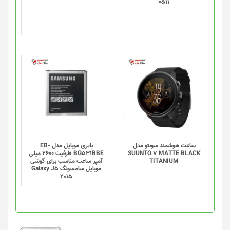
0511
ها
ممکن
است
در
صفحه
محصول
انتخاب
شوند
ساعت هوشمند سونتو مدل
باتری موبایل مدل EB-
SUUNTO 7 MATTE BLACK
BG531BBE ظرفیت 2600 میلی
TITANIUM
آمپر ساعت مناسب برای گوشی
موبایل سامسونگ Galaxy J5
2015