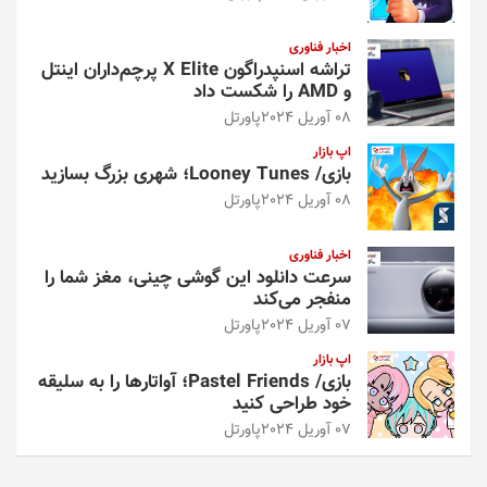
اخبار فناوری
تراشه اسنپدراگون X Elite پرچم‌داران اینتل
و AMD را شکست داد
08 آوریل 2024
پاورتل
اپ بازار
بازی/ Looney Tunes؛ شهری بزرگ بسازید
08 آوریل 2024
پاورتل
اخبار فناوری
سرعت دانلود این گوشی چینی، مغز شما را
منفجر می‌کند
07 آوریل 2024
پاورتل
اپ بازار
بازی/ Pastel Friends؛ آواتارها را به سلیقه
خود طراحی کنید
07 آوریل 2024
پاورتل