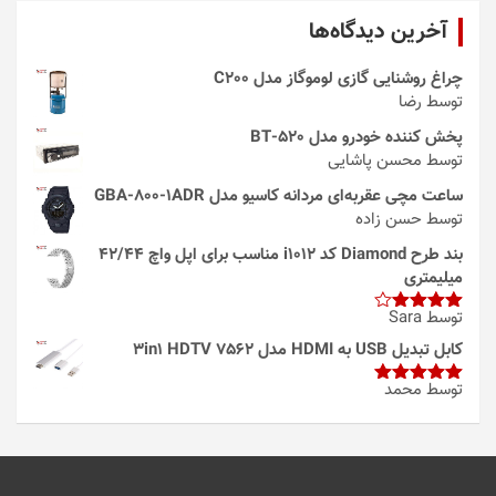
آخرین دیدگاه‌ها
چراغ روشنایی گازی لوموگاز مدل C200
توسط رضا
پخش کننده خودرو مدل 520-BT
توسط محسن پاشایی
ساعت مچی عقربه‌ای مردانه کاسیو مدل GBA-800-1ADR
توسط حسن زاده
بند طرح Diamond کد i1012 مناسب برای اپل واچ 42/44
میلیمتری
توسط Sara
امتیاز
4
از 5
کابل تبدیل USB به HDMI مدل 3in1 HDTV 7562
توسط محمد
امتیاز
5
از
5