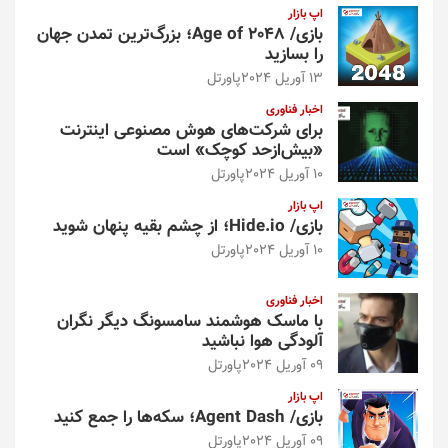
اپ بازار
بازی/ Age of 2048؛ بزرگ‌ترین تمدن جهان
را بسازید
13 آوریل 2024
پاورتل
اخبار فناوری
برای شرکت‌های هوش مصنوعی اینترنت
«بیش‌از‌حد کوچک» است
10 آوریل 2024
پاورتل
اپ بازار
بازی/ Hide.io؛ از چشم بقیه پنهان شوید
10 آوریل 2024
پاورتل
اخبار فناوری
با ماسک هوشمند سامسونگ دیگر نگران
آلودگی هوا نباشید
09 آوریل 2024
پاورتل
اپ بازار
بازی/ Agent Dash؛ سکه‌ها را جمع کنید
09 آوریل 2024
پاورتل