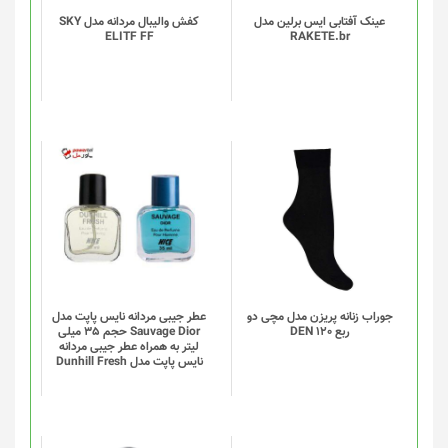
باشد.
گزینه
عینک آفتابی ایس برلین مدل
کفش والیبال مردانه مدل SKY
ELITF FF
RAKETE.br
ها
ممکن
است
در
صفحه
محصول
انتخاب
این
شوند
محصول
دارای
انواع
مختلفی
می
باشد.
گزینه
جوراب زنانه پریزن مدل مچی دو
عطر جیبی مردانه نایس پاپت مدل
ربع DEN 120
Sauvage Dior حجم 35 میلی
ها
لیتر به همراه عطر جیبی مردانه
ممکن
نایس پاپت مدل Dunhill Fresh
است
در
صفحه
محصول