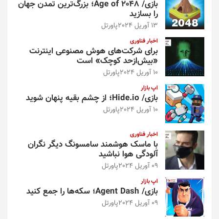
بازی/ Age of 2048؛ بزرگ‌ترین تمدن جهان
را بسازید
13 آوریل 2024
پاورتل
اخبار فناوری
برای شرکت‌های هوش مصنوعی اینترنت
«بیش‌از‌حد کوچک» است
10 آوریل 2024
پاورتل
اپ بازار
بازی/ Hide.io؛ از چشم بقیه پنهان شوید
10 آوریل 2024
پاورتل
اخبار فناوری
با ماسک هوشمند سامسونگ دیگر نگران
آلودگی هوا نباشید
09 آوریل 2024
پاورتل
اپ بازار
بازی/ Agent Dash؛ سکه‌ها را جمع کنید
09 آوریل 2024
پاورتل