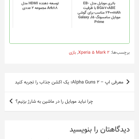
باتری موبایل مدل EB-
توسعه دهنده HDMI مدل
BG570ABE با ظرفیت
Ark88 مجموعه 2 عددی
2400mAh مناسب برای گوشی
موبایل سامسونگ Galaxy J5
Prime
برچسب‌ها:
Xperia 5 Mark 2
,
بازی
راهبری
معرفی اپ – Alpha Guns 2؛ یک اکشن جذاب را تجربه کنید
نوشته
چرا نباید موبایل را در ماشین به شارژ بزنیم؟
دیدگاهتان را بنویسید