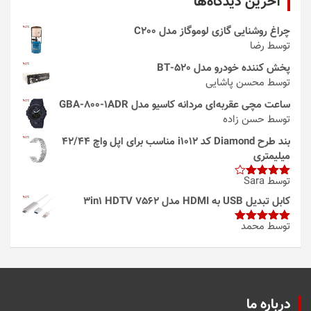
آخرین دیدگاه‌ها
چراغ روشنایی گازی لوموگاز مدل C200
توسط رضا
پخش کننده خودرو مدل 520-BT
توسط محسن پاشایی
ساعت مچی عقربه‌ای مردانه کاسیو مدل GBA-800-1ADR
توسط حسن زاده
بند طرح Diamond کد i1012 مناسب برای اپل واچ 42/44
میلیمتری
توسط Sara
امتیاز
4
از 5
کابل تبدیل USB به HDMI مدل 3in1 HDTV 7562
توسط محمد
امتیاز
5
از
5
درباره ما