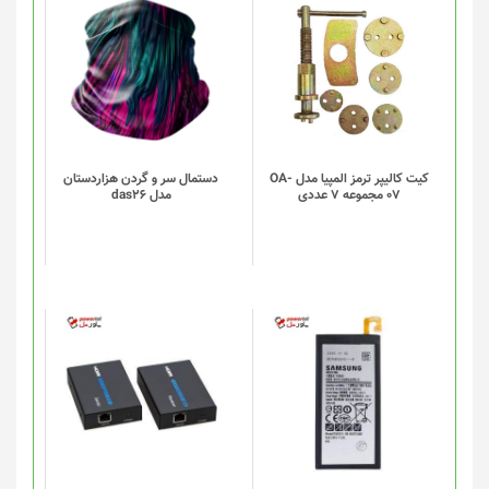
انتخاب
این
شوند
محصول
دارای
انواع
مختلفی
می
باشد.
گزینه
کیت کالیپر ترمز المپیا مدل OA-
دستمال سر و گردن هزاردستان
07 مجموعه 7 عددی
مدل das26
ها
ممکن
است
در
صفحه
محصول
انتخاب
شوند