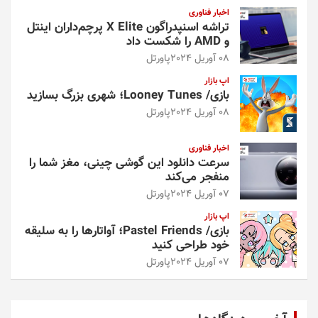
اخبار فناوری
تراشه اسنپدراگون X Elite پرچم‌داران اینتل
و AMD را شکست داد
08 آوریل 2024
پاورتل
اپ بازار
بازی/ Looney Tunes؛ شهری بزرگ بسازید
08 آوریل 2024
پاورتل
اخبار فناوری
سرعت دانلود این گوشی چینی، مغز شما را
منفجر می‌کند
07 آوریل 2024
پاورتل
اپ بازار
بازی/ Pastel Friends؛ آواتارها را به سلیقه
خود طراحی کنید
07 آوریل 2024
پاورتل