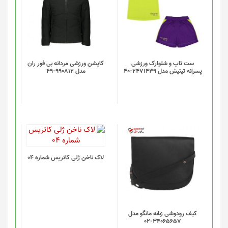
ست تاپ و شلوارک ورزشی
کاپشن ورزشی مردانه بی فور ران
پسرانه تیتیش مدل 2471439-40
مدل 990812-49
لاک ناخن ژلی کاتریس شماره 04
کیف رودوشی زنانه مانگو مدل
34065657-02