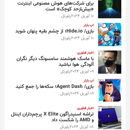
برای شرکت‌های هوش مصنوعی اینترنت
«بیش‌از‌حد کوچک» است
10 آوریل 2024
پاورتل
اپ بازار
بازی/ Hide.io؛ از چشم بقیه پنهان شوید
10 آوریل 2024
پاورتل
اخبار فناوری
با ماسک هوشمند سامسونگ دیگر نگران
آلودگی هوا نباشید
09 آوریل 2024
پاورتل
اپ بازار
بازی/ Agent Dash؛ سکه‌ها را جمع کنید
09 آوریل 2024
پاورتل
اخبار فناوری
تراشه اسنپدراگون X Elite پرچم‌داران اینتل
و AMD را شکست داد
08 آوریل 2024
پاورتل