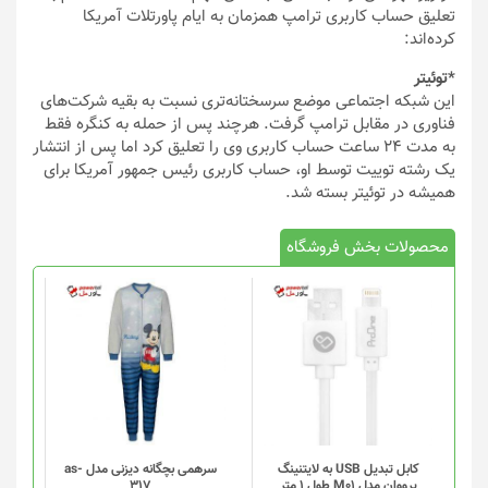
تعلیق حساب کاربری ترامپ همزمان به ایام پاورتلات آمریکا
کرده‌اند:
*توئیتر
این شبکه اجتماعی موضع سرسختانه‌تری نسبت به بقیه شرکت‌های
فناوری در مقابل ترامپ گرفت. هرچند پس از حمله به کنگره فقط
به مدت ۲۴ ساعت حساب کاربری وی را تعلیق کرد اما پس از انتشار
یک رشته توییت توسط او، حساب کاربری رئیس جمهور آمریکا برای
همیشه در توئیتر بسته شد.
محصولات بخش فروشگاه
کابل تبدیل USB به لایتنینگ
سرهمی بچگانه دیزنی مدل as-
پرووان مدل M01 طول 1 متر
317