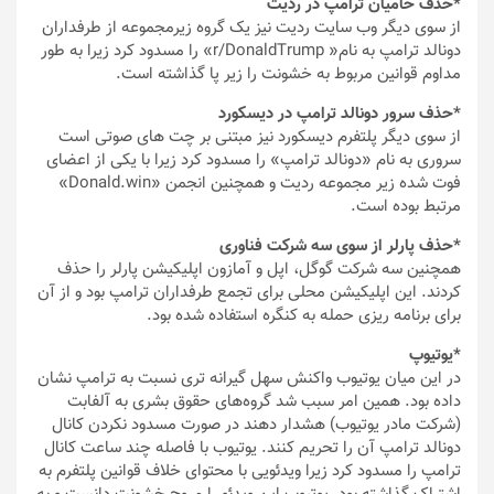
*حذف حامیان ترامپ در ردیت
از سوی دیگر وب سایت ردیت نیز یک گروه زیرمجموعه از طرفداران
دونالد ترامپ به نام« r/DonaldTrump» را مسدود کرد زیرا به طور
مداوم قوانین مربوط به خشونت را زیر پا گذاشته است.
*حذف سرور دونالد ترامپ در دیسکورد
از سوی دیگر پلتفرم دیسکورد نیز مبتنی بر چت های صوتی است
سروری به نام «دونالد ترامپ» را مسدود کرد زیرا با یکی از اعضای
فوت شده زیر مجموعه ردیت و همچنین انجمن «Donald.win»
مرتبط بوده است.
*حذف پارلر از سوی سه شرکت فناوری
همچنین سه شرکت گوگل، اپل و آمازون اپلیکیشن پارلر را حذف
کردند. این اپلیکیشن محلی برای تجمع طرفداران ترامپ بود و از آن
برای برنامه ریزی حمله به کنگره استفاده شده بود.
*یوتیوپ
در این میان یوتیوب واکنش سهل گیرانه تری نسبت به ترامپ نشان
داده بود. همین امر سبب شد گروه‌های حقوق بشری به آلفابت
(شرکت مادر یوتیوب) هشدار دهند در صورت مسدود نکردن کانال
دونالد ترامپ آن را تحریم کنند. یوتیوب با فاصله چند ساعت کانال
ترامپ را مسدود کرد زیرا ویدئویی با محتوای خلاف قوانین پلتفرم به