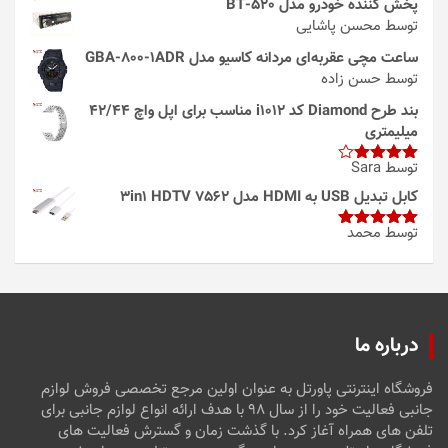
پخش کننده خودرو مدل 520-BT
توسط محسن پاشایی
ساعت مچی عقربه‌ای مردانه کاسیو مدل GBA-800-1ADR
توسط حسن زاده
بند طرح Diamond کد i1012 مناسب برای اپل واچ 42/44
میلیمتری
توسط Sara
امتیاز
4
از 5
کابل تبدیل USB به HDMI مدل 3in1 HDTV 7562
توسط محمد
امتیاز
5
از
5
درباره ما
فروشگاه اینترنتی پاورتل به عنوان اولین مرجع تخصصی فروش لوازم
جانبی فعالیت خود را از سال ۹۸ با هدف ارائه انواع لوازم جانبی برای
تلفن های همراه آغاز کرد. با گذشت زمان و گسترش فعالیت های