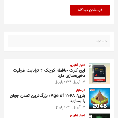
ج
س
ت
ج
و
اخبار فناوری
این کارت حافظه کوچک ۴ ترابایت ظرفیت
ذخیره‌سازی دارد
13 آوریل 2024
پاورتل
اپ بازار
بازی/ Age of 2048؛ بزرگ‌ترین تمدن جهان
را بسازید
13 آوریل 2024
پاورتل
اخبار فناوری