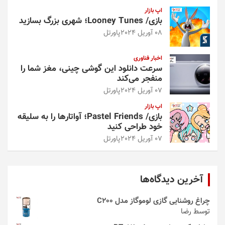
اپ بازار
بازی/ Looney Tunes؛ شهری بزرگ بسازید
08 آوریل 2024
پاورتل
اخبار فناوری
سرعت دانلود این گوشی چینی، مغز شما را
منفجر می‌کند
07 آوریل 2024
پاورتل
اپ بازار
بازی/ Pastel Friends؛ آواتارها را به سلیقه
خود طراحی کنید
07 آوریل 2024
پاورتل
آخرین دیدگاه‌ها
چراغ روشنایی گازی لوموگاز مدل C200
توسط رضا