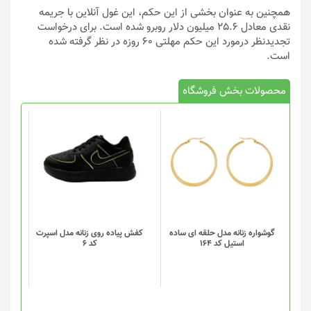
همچنین به عنوان بخشی از این حکم، این غول آنلاین با جریمه
نقدی معادل 25.6 میلیون دلار روبرو شده است. برای درخواست
تجدیدنظر درمورد این حکم مهلتی 60 روزه در نظر گرفته شده
است.
محصولات بخش فروشگاه
این
محصول
دارای
انواع
مختلفی
می
باشد.
گزینه
گوشواره زنانه مدل حلقه ای ساده
کفش پیاده روی زنانه مدل اسپرت
استیل کد 164
کد 6
ها
ممکن
است
در
صفحه