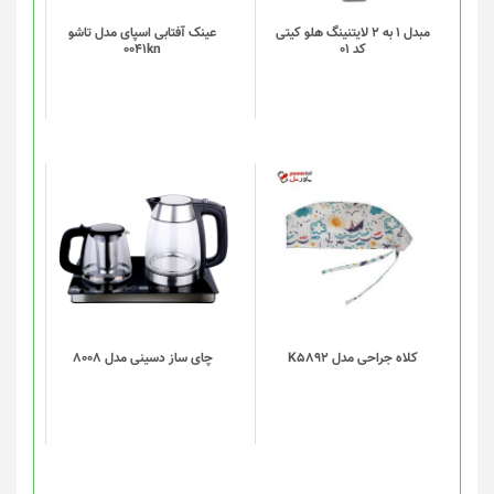
مبدل 1 به 2 لایتنینگ هلو کیتی
عینک آفتابی اسپای مدل تاشو
کد 01
0041kn
این
محصول
دارای
انواع
مختلفی
می
باشد.
گزینه
کلاه جراحی مدل K5892
چای ساز دسینی مدل 8008
ها
ممکن
است
در
صفحه