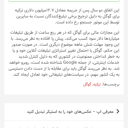
محصول
انتخاب
این اتفاق دو سال پس از جریمه معادل 12.7میلیون دلاری ترکیه
شوند
برای گوگل به دلیل ترجیح برخی تبلیغ‌کنندگان نسبت به سایرین
توسط این موتور جستجو رخ داده است.
این مجازات مالی برای گوگل که در هر ربع ساعت از طریق تبلیغات
میلیاردها دلار سود کسب می‌کند، پیش پا افتاده به نظر می‌رسد. با
این وجود مهلت شش ماهه موضوع دیگری است. در صورت صدور
این حکم، گوگل با احتمال تغییر استراتژی تبلیغات آنلاین خود و یا
به خطر انداختن ممنوعیت در کشوری که به دلیل کنترل شدید
خدمات اینترنتی، از جمله Google شناخته شده است، روبرو خواهد
شد. به نظر می‌رسد گوگل باید برای مقابله با از دست دادن دسترسی
به یک کشور مهم، در سیاست‌های تبلیغاتی خود تعادل ایجاد کند.
برچسب‌ها:
ترکیه
,
گوگل
راهبری
معرفی اپ – عکس‌های خود را به استیکر تبدیل کنید
نوشته