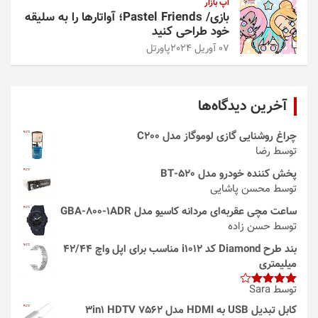
اپ بازار
بازی/ Pastel Friends؛ آواتارها را به سلیقه
خود طراحی کنید
07 آوریل 2024
پاورتل
آخرین دیدگاه‌ها
چراغ روشنایی گازی لوموگاز مدل C200
توسط رضا
پخش کننده خودرو مدل 520-BT
توسط محسن پاشایی
ساعت مچی عقربه‌ای مردانه کاسیو مدل GBA-800-1ADR
توسط حسن زاده
بند طرح Diamond کد i1012 مناسب برای اپل واچ 42/44
میلیمتری
توسط Sara
امتیاز
4
از 5
کابل تبدیل USB به HDMI مدل 3in1 HDTV 7562