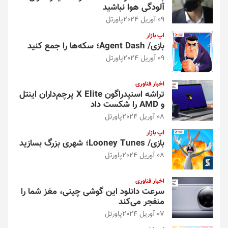
آلودگی هوا نباشید
09 آوریل 2024
پاورتل
اپ بازار
بازی/ Agent Dash؛ سکه‌ها را جمع کنید
09 آوریل 2024
پاورتل
اخبار فناوری
تراشه اسنپدراگون X Elite پرچم‌داران اینتل
و AMD را شکست داد
08 آوریل 2024
پاورتل
اپ بازار
بازی/ Looney Tunes؛ شهری بزرگ بسازید
08 آوریل 2024
پاورتل
اخبار فناوری
سرعت دانلود این گوشی چینی، مغز شما را
منفجر می‌کند
07 آوریل 2024
پاورتل