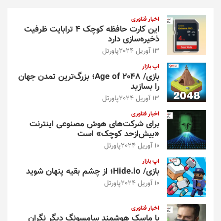
ج
و
اخبار فناوری
این کارت حافظه کوچک ۴ ترابایت ظرفیت
ذخیره‌سازی دارد
13 آوریل 2024
پاورتل
اپ بازار
بازی/ Age of 2048؛ بزرگ‌ترین تمدن جهان
را بسازید
13 آوریل 2024
پاورتل
اخبار فناوری
برای شرکت‌های هوش مصنوعی اینترنت
«بیش‌از‌حد کوچک» است
10 آوریل 2024
پاورتل
اپ بازار
بازی/ Hide.io؛ از چشم بقیه پنهان شوید
10 آوریل 2024
پاورتل
اخبار فناوری
با ماسک هوشمند سامسونگ دیگر نگران