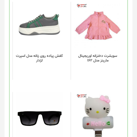
محصول
انتخاب
این
شوند
محصول
دارای
انواع
مختلفی
می
باشد.
گزینه
سویشرت دخترانه اوریجینال
کفش پیاده روی زنانه مدل اسپرت
مارینز مدل 162
لژدار
ها
ممکن
است
در
صفحه
محصول
انتخاب
شوند