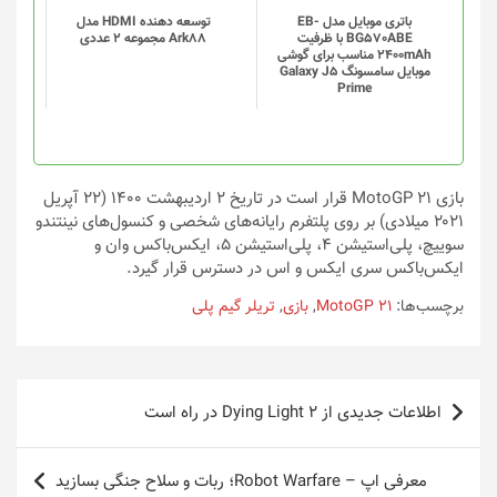
باتری موبایل مدل EB-
توسعه دهنده HDMI مدل
BG570ABE با ظرفیت
Ark88 مجموعه 2 عددی
2400mAh مناسب برای گوشی
موبایل سامسونگ Galaxy J5
Prime
بازی MotoGP 21 قرار است در تاریخ ۲ اردیبهشت ۱۴۰۰ (۲۲ آپریل
۲۰۲۱ میلادی) بر روی پلتفرم رایانه‌های شخصی و کنسول‌های نینتندو
سوییچ، پلی‌استیشن ۴، پلی‌استیشن ۵، ایکس‌باکس وان و
ایکس‌باکس سری ایکس و اس در دسترس قرار گیرد.
برچسب‌ها:
MotoGP 21
,
بازی
,
تریلر گیم پلی
راهبری
اطلاعات جدیدی از Dying Light 2 در راه است
نوشته
معرفی اپ – Robot Warfare؛ ربات و سلاح جنگی بسازید