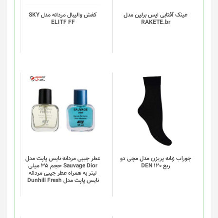
باشد.
گزینه
عینک آفتابی ایس برلین مدل
کفش والیبال مردانه مدل SKY
ELITF FF
RAKETE.br
ها
ممکن
است
در
صفحه
محصول
انتخاب
این
شوند
محصول
دارای
انواع
مختلفی
می
باشد.
گزینه
جوراب زنانه پریزن مدل مچی دو
عطر جیبی مردانه نایس پاپت مدل
ربع DEN 120
Sauvage Dior حجم 35 میلی
ها
لیتر به همراه عطر جیبی مردانه
ممکن
نایس پاپت مدل Dunhill Fresh
است
در
صفحه