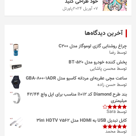
خود طراحی کنید
07 آوریل 2024
پاورتل
آخرین دیدگاه‌ها
چراغ روشنایی گازی لوموگاز مدل C200
توسط رضا
پخش کننده خودرو مدل 520-BT
توسط محسن پاشایی
ساعت مچی عقربه‌ای مردانه کاسیو مدل GBA-800-1ADR
توسط حسن زاده
بند طرح Diamond کد i1012 مناسب برای اپل واچ 42/44
میلیمتری
توسط Sara
امتیاز
4
از 5
کابل تبدیل USB به HDMI مدل 3in1 HDTV 7562
توسط محمد
امتیاز
5
از