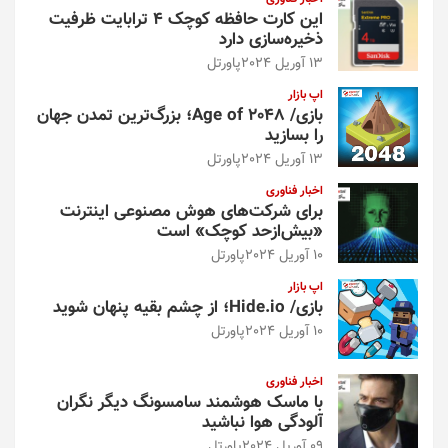
این کارت حافظه کوچک ۴ ترابایت ظرفیت
ذخیره‌سازی دارد
13 آوریل 2024
پاورتل
اپ بازار
بازی/ Age of 2048؛ بزرگ‌ترین تمدن جهان
را بسازید
13 آوریل 2024
پاورتل
اخبار فناوری
برای شرکت‌های هوش مصنوعی اینترنت
«بیش‌از‌حد کوچک» است
10 آوریل 2024
پاورتل
اپ بازار
بازی/ Hide.io؛ از چشم بقیه پنهان شوید
10 آوریل 2024
پاورتل
اخبار فناوری
با ماسک هوشمند سامسونگ دیگر نگران
آلودگی هوا نباشید
09 آوریل 2024
پاورتل