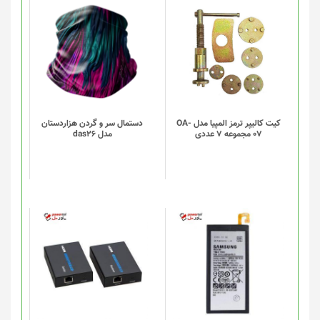
محصول
انتخاب
این
شوند
محصول
دارای
انواع
مختلفی
می
باشد.
گزینه
کیت کالیپر ترمز المپیا مدل OA-
دستمال سر و گردن هزاردستان
07 مجموعه 7 عددی
مدل das26
ها
ممکن
است
در
صفحه
محصول
انتخاب
شوند