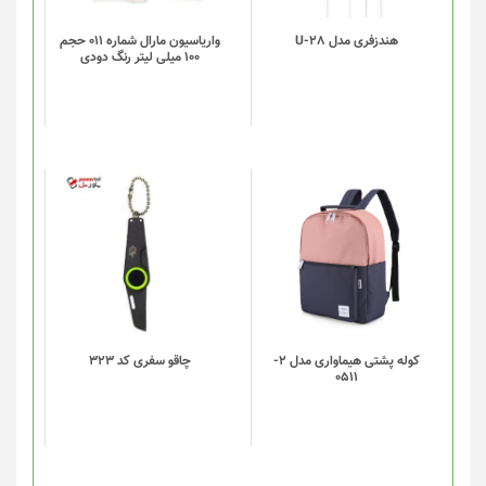
هندزفری مدل U-28
واریاسیون مارال شماره 011 حجم
100 میلی لیتر رنگ دودی
این
محصول
دارای
انواع
مختلفی
می
باشد.
گزینه
کوله پشتی هیماواری مدل 2-
چاقو سفری کد 323
0511
ها
ممکن
است
در
صفحه