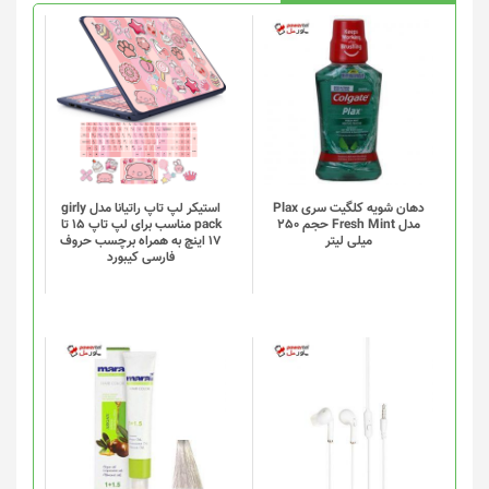
دهان شویه کلگیت سری Plax
استیکر لپ تاپ راتیانا مدل girly
مدل Fresh Mint حجم 250
pack مناسب برای لپ تاپ 15 تا
میلی لیتر
17 اینچ به همراه برچسب حروف
فارسی کیبورد