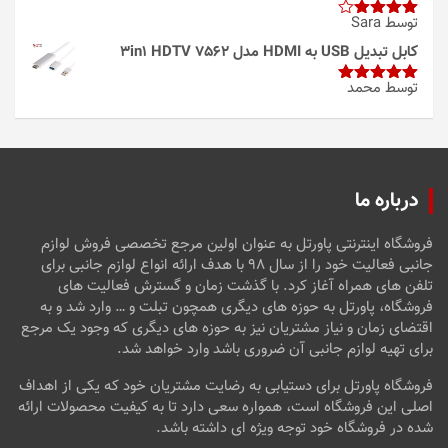
توسط Sara
امتیاز
4
از 5
کابل تبدیل USB به HDMI مدل 3in1 HDTV 7562
توسط محمد
امتیاز
5
از
5
درباره ما
فروشگاه اینترنتی پاورتل به عنوان اولین مرجع تخصصی فروش لوازم
جانبی فعالیت خود را از سال ۹۸ با هدف ارائه انواع لوازم جانبی برای
تلفن های همراه آغاز کرد. با گذشت زمان و گسترش فعالیت های
فروشگاه، پاورتل به حوزه های دیگری همچون تبلت و … وارد شد و به
اقتضای زمان و نیاز مشتریان نیز به حوزه های دیگری که وجود یک مرجع
برای تهیه لوازم جانبی آن ضروری باشد وارد خواهد شد.
فروشگاه پاورتل برای دستیابی به رضایت مشتریان خود که یکی از اهداف
اصلی این فروشگاه است، همواره سعی دارد تا به کیفیت محصولات ارائه
شده در فروشگاه خود توجه ویژه ای داشته باشد.