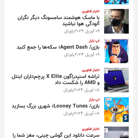
اخبار فناوری
با ماسک هوشمند سامسونگ دیگر نگران
آلودگی هوا نباشید
09 آوریل 2024
پاورتل
اپ بازار
بازی/ Agent Dash؛ سکه‌ها را جمع کنید
09 آوریل 2024
پاورتل
اخبار فناوری
تراشه اسنپدراگون X Elite پرچم‌داران اینتل
و AMD را شکست داد
08 آوریل 2024
پاورتل
اپ بازار
بازی/ Looney Tunes؛ شهری بزرگ بسازید
08 آوریل 2024
پاورتل
اخبار فناوری
سرعت دانلود این گوشی چینی، مغز شما را