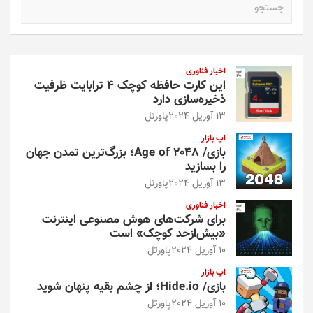
ج
س
ت
ج
و
اخبار فناوری
این کارت حافظه کوچک ۴ ترابایت ظرفیت
ذخیره‌سازی دارد
13 آوریل 2024
پاورتل
اپ بازار
بازی/ Age of 2048؛ بزرگ‌ترین تمدن جهان
را بسازید
13 آوریل 2024
پاورتل
اخبار فناوری
برای شرکت‌های هوش مصنوعی اینترنت
«بیش‌از‌حد کوچک» است
10 آوریل 2024
پاورتل
اپ بازار
بازی/ Hide.io؛ از چشم بقیه پنهان شوید
10 آوریل 2024
پاورتل