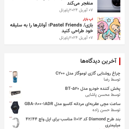
منفجر می‌کند
07 آوریل 2024
پاورتل
اپ بازار
بازی/ Pastel Friends؛ آواتارها را به سلیقه
خود طراحی کنید
07 آوریل 2024
پاورتل
آخرین دیدگاه‌ها
چراغ روشنایی گازی لوموگاز مدل C200
توسط رضا
پخش کننده خودرو مدل 520-BT
توسط محسن پاشایی
ساعت مچی عقربه‌ای مردانه کاسیو مدل GBA-800-1ADR
توسط حسن زاده
بند طرح Diamond کد i1012 مناسب برای اپل واچ 42/44
میلیمتری