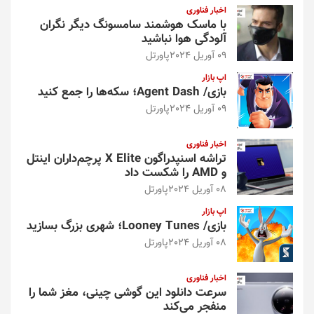
اخبار فناوری
با ماسک هوشمند سامسونگ دیگر نگران
آلودگی هوا نباشید
09 آوریل 2024
پاورتل
اپ بازار
بازی/ Agent Dash؛ سکه‌ها را جمع کنید
09 آوریل 2024
پاورتل
اخبار فناوری
تراشه اسنپدراگون X Elite پرچم‌داران اینتل
و AMD را شکست داد
08 آوریل 2024
پاورتل
اپ بازار
بازی/ Looney Tunes؛ شهری بزرگ بسازید
08 آوریل 2024
پاورتل
اخبار فناوری
سرعت دانلود این گوشی چینی، مغز شما را
منفجر می‌کند