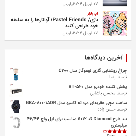
07 آوریل 2024
پاورتل
اپ بازار
بازی/ Pastel Friends؛ آواتارها را به سلیقه
خود طراحی کنید
07 آوریل 2024
پاورتل
آخرین دیدگاه‌ها
چراغ روشنایی گازی لوموگاز مدل C200
توسط رضا
پخش کننده خودرو مدل 520-BT
توسط محسن پاشایی
ساعت مچی عقربه‌ای مردانه کاسیو مدل GBA-800-1ADR
توسط حسن زاده
بند طرح Diamond کد i1012 مناسب برای اپل واچ 42/44
میلیمتری