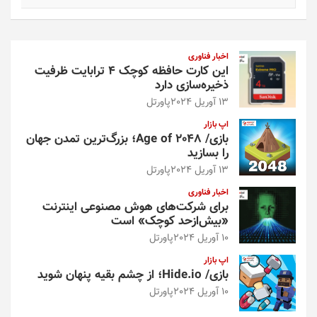
ت
ج
و
اخبار فناوری
این کارت حافظه کوچک ۴ ترابایت ظرفیت
ذخیره‌سازی دارد
13 آوریل 2024
پاورتل
اپ بازار
بازی/ Age of 2048؛ بزرگ‌ترین تمدن جهان
را بسازید
13 آوریل 2024
پاورتل
اخبار فناوری
برای شرکت‌های هوش مصنوعی اینترنت
«بیش‌از‌حد کوچک» است
10 آوریل 2024
پاورتل
اپ بازار
بازی/ Hide.io؛ از چشم بقیه پنهان شوید
10 آوریل 2024
پاورتل