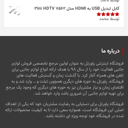
توسط Sara
امتیاز
4
از 5
کابل تبدیل USB به HDMI مدل 3in1 HDTV 7562
توسط محمد
امتیاز
5
از
5
درباره ما
فروشگاه اینترنتی پاورتل به عنوان اولین مرجع تخصصی فروش لوازم
جانبی فعالیت خود را از سال ۹۸ با هدف ارائه انواع لوازم جانبی برای
تلفن های همراه آغاز کرد. با گذشت زمان و گسترش فعالیت های
فروشگاه، پاورتل به حوزه های دیگری همچون تبلت و … وارد شد و به
اقتضای زمان و نیاز مشتریان نیز به حوزه های دیگری که وجود یک مرجع
برای تهیه لوازم جانبی آن ضروری باشد وارد خواهد شد.
فروشگاه پاورتل برای دستیابی به رضایت مشتریان خود که یکی از اهداف
اصلی این فروشگاه است، همواره سعی دارد تا به کیفیت محصولات ارائه
شده در فروشگاه خود توجه ویژه ای داشته باشد.