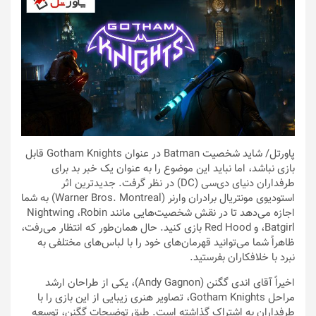
پاورتل
/ شاید شخصیت Batman در عنوان Gotham Knights قابل
بازی نباشد، اما نباید این موضوع را به عنوان یک خبر بد برای
طرفداران دنیای دی‌سی (DC) در نظر گرفت. جدیدترین اثر
استودیوی مونتریال برادران وارنر (Warner Bros. Montreal) به شما
اجازه می‌دهد تا در نقش شخصیت‌هایی مانند Nightwing ،Robin
،Batgirl و Red Hood بازی کنید. حال همان‌طور که انتظار می‌رفت،
ظاهراً شما می‌توانید قهرمان‌های خود را با لباس‌های مختلفی به
نبرد با خلافکاران بفرستید.
اخیراً آقای اندی گگنن (Andy Gagnon)، یکی از طراحان ارشد
مراحل Gotham Knights، تصاویر هنری زیبایی از این بازی را با
طرفداران به اشتراک گذاشته است. طبق توضیحات گگنن، توسعه