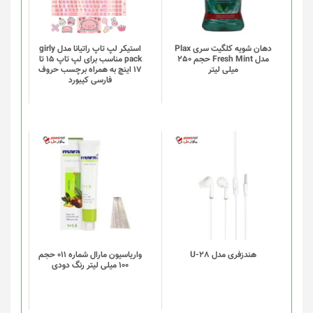
دهان شویه کلگیت سری Plax
استیکر لپ تاپ راتیانا مدل girly
مدل Fresh Mint حجم 250
pack مناسب برای لپ تاپ 15 تا
میلی لیتر
17 اینچ به همراه برچسب حروف
فارسی کیبورد
هندزفری مدل U-28
واریاسیون مارال شماره 011 حجم
100 میلی لیتر رنگ دودی