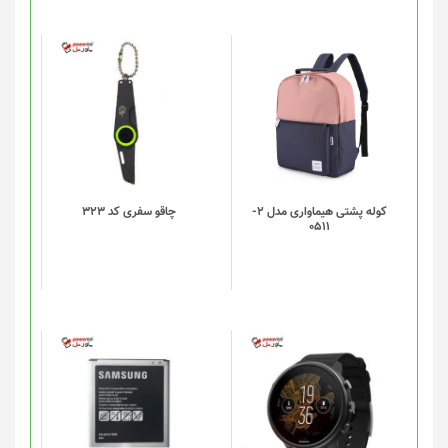
این
محصول
دارای
انواع
مختلفی
می
باشد.
گزینه
کوله پشتی هیماواری مدل 2-
چاقو سفری کد 323
0511
ها
ممکن
است
در
صفحه
محصول
انتخاب
شوند