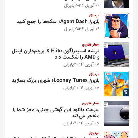
09 آوریل 2024
پاورتل
اپ بازار
بازی/ Agent Dash؛ سکه‌ها را جمع کنید
09 آوریل 2024
پاورتل
اخبار فناوری
تراشه اسنپدراگون X Elite پرچم‌داران اینتل
و AMD را شکست داد
08 آوریل 2024
پاورتل
اپ بازار
بازی/ Looney Tunes؛ شهری بزرگ بسازید
08 آوریل 2024
پاورتل
اخبار فناوری
سرعت دانلود این گوشی چینی، مغز شما را
منفجر می‌کند
07 آوریل 2024
پاورتل
اپ بازار