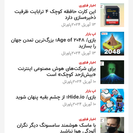
و
اخبار فناوری
این کارت حافظه کوچک ۴ ترابایت ظرفیت
ذخیره‌سازی دارد
13 آوریل 2024
پاورتل
اپ بازار
بازی/ Age of 2048؛ بزرگ‌ترین تمدن جهان
را بسازید
13 آوریل 2024
پاورتل
اخبار فناوری
برای شرکت‌های هوش مصنوعی اینترنت
«بیش‌از‌حد کوچک» است
10 آوریل 2024
پاورتل
اپ بازار
بازی/ Hide.io؛ از چشم بقیه پنهان شوید
10 آوریل 2024
پاورتل
اخبار فناوری
با ماسک هوشمند سامسونگ دیگر نگران
آلودگی هوا نباشید