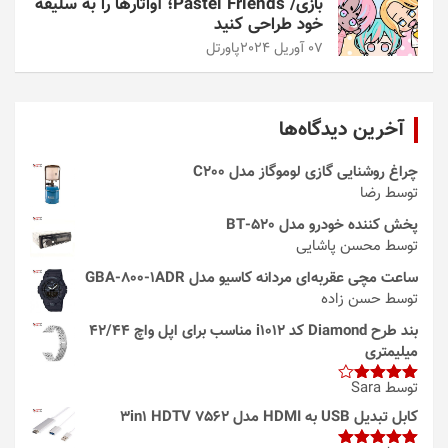
بازی/ Pastel Friends؛ آواتارها را به سلیقه
خود طراحی کنید
07 آوریل 2024
پاورتل
آخرین دیدگاه‌ها
چراغ روشنایی گازی لوموگاز مدل C200
توسط رضا
پخش کننده خودرو مدل 520-BT
توسط محسن پاشایی
ساعت مچی عقربه‌ای مردانه کاسیو مدل GBA-800-1ADR
توسط حسن زاده
بند طرح Diamond کد i1012 مناسب برای اپل واچ 42/44
میلیمتری
توسط Sara
امتیاز
4
از 5
کابل تبدیل USB به HDMI مدل 3in1 HDTV 7562