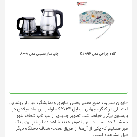
این
محصول
دارای
انواع
مختلفی
می
باشد.
گزینه
کلاه جراحی مدل K5892
چای ساز دسینی مدل 8008
ها
ممکن
است
در
صفحه
محصول
انتخاب
«ایوان بلس»، منبع معتبر بخش فناوری و نمایشگر، قبل از رونمایی
شوند
احتمالی در کنگره جهانی موبایل 2024 که اواخر این ماه میلادی در
بارسلون برگزار خواهد شد، تصویر جدیدی از لپ تاپ شفاف لنوو
منتشر کرده است. در این تصویر جدید شاهد دو لپ‌تاپ روی یک
میز هستیم که یکی از آن‌ها از طریق صفحه شفاف دستگاه دیگر
قبل مشاهده است.