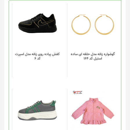
این
محصول
دارای
انواع
مختلفی
می
باشد.
گزینه
گوشواره زنانه مدل حلقه ای ساده
کفش پیاده روی زنانه مدل اسپرت
استیل کد 164
کد 6
ها
ممکن
است
در
صفحه
محصول
انتخاب
این
شوند
محصول
دارای
انواع
مختلفی
می