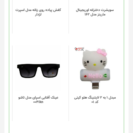
باشد.
گزینه
سویشرت دخترانه اوریجینال
کفش پیاده روی زنانه مدل اسپرت
مارینز مدل 162
لژدار
ها
ممکن
است
در
صفحه
محصول
انتخاب
شوند
مبدل 1 به 2 لایتنینگ هلو کیتی
عینک آفتابی اسپای مدل تاشو
کد 01
0041kn