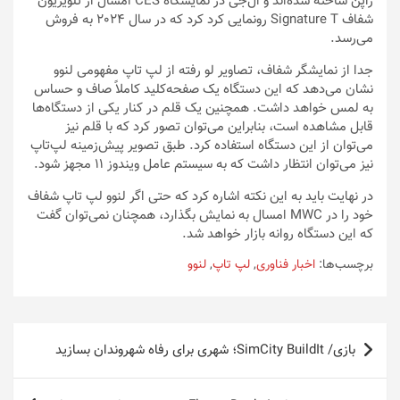
ژاپن ساخته شده‌اند و ال‌جی در نمایشگاه CES امسال از تلویزیون
شفاف Signature T رونمایی کرد کرد که در سال 2024 به فروش
می‌رسد.
جدا از نمایشگر شفاف، تصاویر لو رفته از لپ تاپ مفهومی لنوو
نشان می‌دهد که این دستگاه یک صفحه‌کلید کاملاً صاف و حساس
به لمس خواهد داشت. همچنین یک قلم در کنار یکی از دستگاه‌ها
قابل مشاهده است، بنابراین می‌توان تصور کرد که با قلم نیز
می‌توان از این دستگاه استفاده کرد. طبق تصویر پیش‌زمینه لپ‌تاپ
نیز می‌توان انتظار داشت که به سیستم عامل ویندوز 11 مجهز شود.
در نهایت باید به این نکته اشاره کرد که حتی اگر لنوو لپ تاپ شفاف
خود را در MWC امسال به نمایش بگذارد، همچنان نمی‌توان گفت
که این دستگاه روانه بازار خواهد شد.
برچسب‌ها:
اخبار فناوری
,
لپ تاپ
,
لنوو
راهبری
بازی/ SimCity BuildIt؛ شهری برای رفاه شهروندان بسازید
نوشته