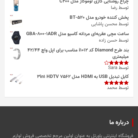
چراغ روشنایی گازی لوموگاز مدل C200
توسط رضا
پخش کننده خودرو مدل 520-BT
توسط محسن پاشایی
ساعت مچی عقربه‌ای مردانه کاسیو مدل GBA-800-1ADR
توسط حسن زاده
بند طرح Diamond کد i1012 مناسب برای اپل واچ 42/44
میلیمتری
توسط Sara
امتیاز
4
از 5
کابل تبدیل USB به HDMI مدل 3in1 HDTV 7562
توسط محمد
امتیاز
5
از
5
درباره ما
فروشگاه اینترنتی پاورتل به عنوان اولین مرجع تخصصی فروش لوازم