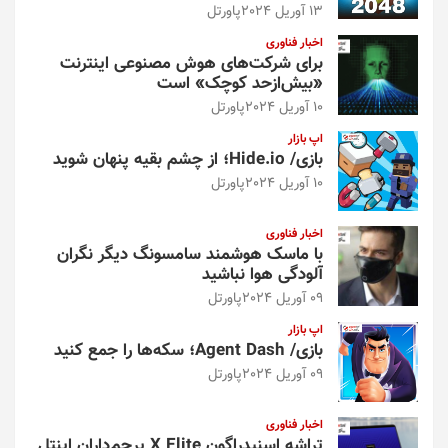
13 آوریل 2024
پاورتل
اخبار فناوری
برای شرکت‌های هوش مصنوعی اینترنت
«بیش‌از‌حد کوچک» است
10 آوریل 2024
پاورتل
اپ بازار
بازی/ Hide.io؛ از چشم بقیه پنهان شوید
10 آوریل 2024
پاورتل
اخبار فناوری
با ماسک هوشمند سامسونگ دیگر نگران
آلودگی هوا نباشید
09 آوریل 2024
پاورتل
اپ بازار
بازی/ Agent Dash؛ سکه‌ها را جمع کنید
09 آوریل 2024
پاورتل
اخبار فناوری
تراشه اسنپدراگون X Elite پرچم‌داران اینتل