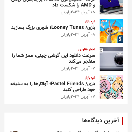
و AMD را شکست داد
08 آوریل 2024
پاورتل
اپ بازار
بازی/ Looney Tunes؛ شهری بزرگ بسازید
08 آوریل 2024
پاورتل
اخبار فناوری
سرعت دانلود این گوشی چینی، مغز شما را
منفجر می‌کند
07 آوریل 2024
پاورتل
اپ بازار
بازی/ Pastel Friends؛ آواتارها را به سلیقه
خود طراحی کنید
07 آوریل 2024
پاورتل
آخرین دیدگاه‌ها