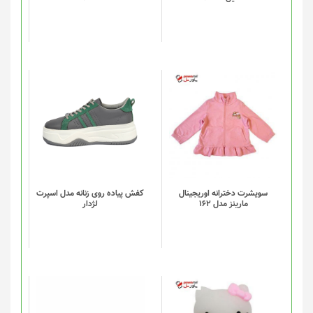
ها
ممکن
است
در
صفحه
محصول
انتخاب
این
شوند
محصول
دارای
انواع
مختلفی
می
باشد.
گزینه
سویشرت دخترانه اوریجینال
کفش پیاده روی زنانه مدل اسپرت
مارینز مدل 162
لژدار
ها
ممکن
است
در
صفحه
محصول
انتخاب
شوند