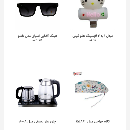
مبدل 1 به 2 لایتنینگ هلو کیتی
عینک آفتابی اسپای مدل تاشو
کد 01
0041kn
این
محصول
دارای
انواع
مختلفی
می
باشد.
گزینه
کلاه جراحی مدل K5892
چای ساز دسینی مدل 8008
ها