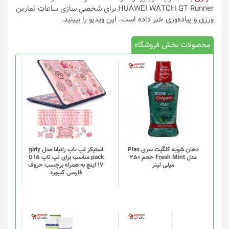
HUAWEI WATCH GT Runner برای شخصی سازی ساعات تمارین
ورزی و پیاده‌وری خبر داده است. این ویدیو را ببینید.
محصولات بخش فروشگاه
دهان شویه کلگیت سری Plax
استیکر لپ تاپ راتیانا مدل girly
مدل Fresh Mint حجم 250
pack مناسب برای لپ تاپ 15 تا
میلی لیتر
17 اینچ به همراه برچسب حروف
فارسی کیبورد