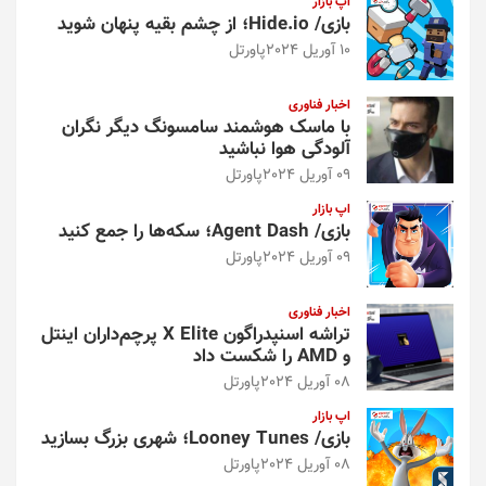
اپ بازار
بازی/ Hide.io؛ از چشم بقیه پنهان شوید
10 آوریل 2024
پاورتل
اخبار فناوری
با ماسک هوشمند سامسونگ دیگر نگران
آلودگی هوا نباشید
09 آوریل 2024
پاورتل
اپ بازار
بازی/ Agent Dash؛ سکه‌ها را جمع کنید
09 آوریل 2024
پاورتل
اخبار فناوری
تراشه اسنپدراگون X Elite پرچم‌داران اینتل
و AMD را شکست داد
08 آوریل 2024
پاورتل
اپ بازار
بازی/ Looney Tunes؛ شهری بزرگ بسازید
08 آوریل 2024
پاورتل