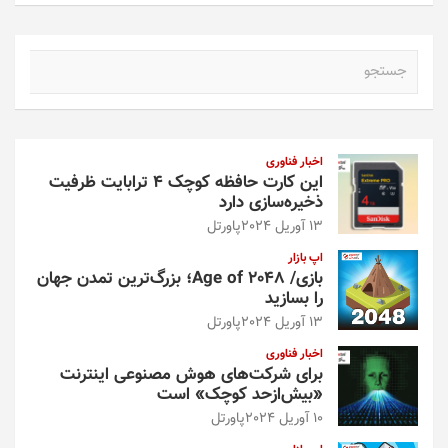
ج
س
ت
ج
و
اخبار فناوری
این کارت حافظه کوچک ۴ ترابایت ظرفیت
ذخیره‌سازی دارد
13 آوریل 2024
پاورتل
اپ بازار
بازی/ Age of 2048؛ بزرگ‌ترین تمدن جهان
را بسازید
13 آوریل 2024
پاورتل
اخبار فناوری
برای شرکت‌های هوش مصنوعی اینترنت
«بیش‌از‌حد کوچک» است
10 آوریل 2024
پاورتل