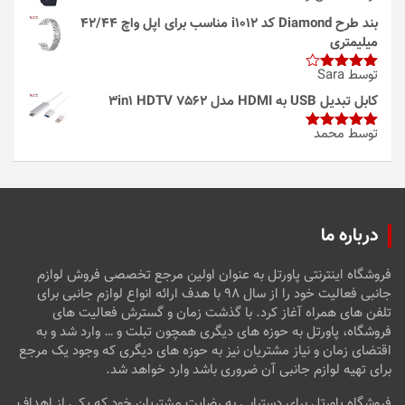
بند طرح Diamond کد i1012 مناسب برای اپل واچ 42/44
میلیمتری
توسط Sara
امتیاز
4
از 5
کابل تبدیل USB به HDMI مدل 3in1 HDTV 7562
توسط محمد
امتیاز
5
از
5
درباره ما
فروشگاه اینترنتی پاورتل به عنوان اولین مرجع تخصصی فروش لوازم
جانبی فعالیت خود را از سال ۹۸ با هدف ارائه انواع لوازم جانبی برای
تلفن های همراه آغاز کرد. با گذشت زمان و گسترش فعالیت های
فروشگاه، پاورتل به حوزه های دیگری همچون تبلت و … وارد شد و به
اقتضای زمان و نیاز مشتریان نیز به حوزه های دیگری که وجود یک مرجع
برای تهیه لوازم جانبی آن ضروری باشد وارد خواهد شد.
فروشگاه پاورتل برای دستیابی به رضایت مشتریان خود که یکی از اهداف