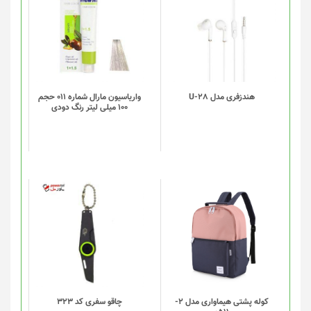
هندزفری مدل U-28
واریاسیون مارال شماره 011 حجم
100 میلی لیتر رنگ دودی
این
محصول
دارای
انواع
مختلفی
می
باشد.
گزینه
کوله پشتی هیماواری مدل 2-
چاقو سفری کد 323