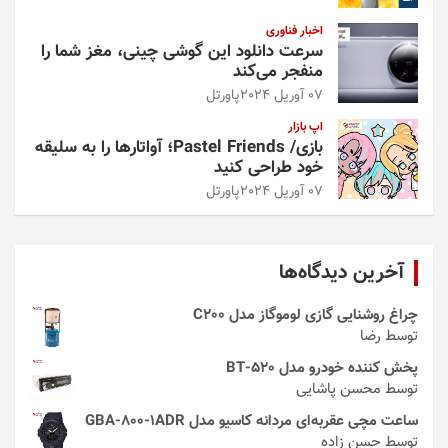
اخبار فناوری
سرعت دانلود این گوشی چینی، مغز شما را
منفجر می‌کند
07 آوریل 2024
پاورتل
اپ بازار
بازی/ Pastel Friends؛ آواتارها را به سلیقه
خود طراحی کنید
07 آوریل 2024
پاورتل
آخرین دیدگاه‌ها
چراغ روشنایی گازی لوموگاز مدل C200
توسط رضا
پخش کننده خودرو مدل 520-BT
توسط محسن پاشایی
ساعت مچی عقربه‌ای مردانه کاسیو مدل GBA-800-1ADR
توسط حسن زاده