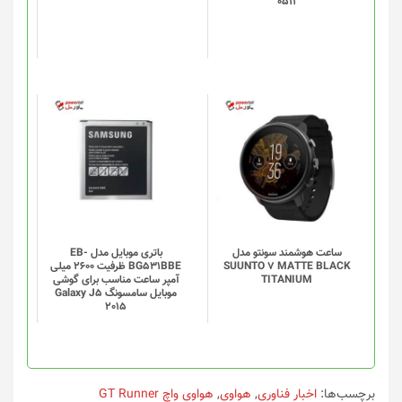
0511
ها
ممکن
است
در
صفحه
محصول
انتخاب
شوند
ساعت هوشمند سونتو مدل
باتری موبایل مدل EB-
SUUNTO 7 MATTE BLACK
BG531BBE ظرفیت 2600 میلی
TITANIUM
آمپر ساعت مناسب برای گوشی
موبایل سامسونگ Galaxy J5
2015
برچسب‌ها:
اخبار فناوری
,
هواوی
,
هواوی واچ GT Runner