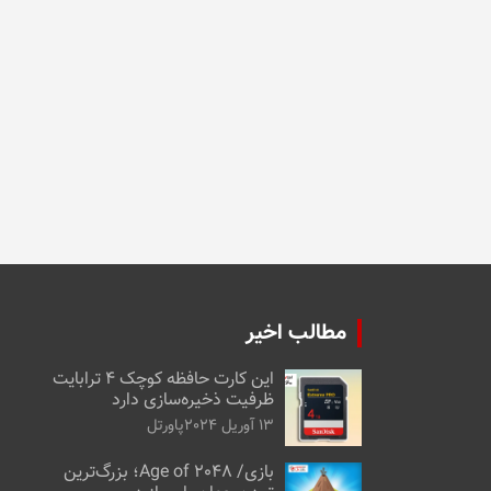
مطالب اخیر
این کارت حافظه کوچک ۴ ترابایت
ظرفیت ذخیره‌سازی دارد
13 آوریل 2024
پاورتل
بازی/ Age of 2048؛ بزرگ‌ترین