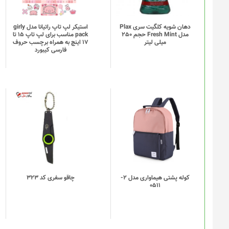
دهان شویه کلگیت سری Plax
استیکر لپ تاپ راتیانا مدل girly
مدل Fresh Mint حجم 250
pack مناسب برای لپ تاپ 15 تا
میلی لیتر
17 اینچ به همراه برچسب حروف
فارسی کیبورد
این
محصول
دارای
انواع
مختلفی
می
باشد.
گزینه
کوله پشتی هیماواری مدل 2-
چاقو سفری کد 323
0511
ها
ممکن
است
در