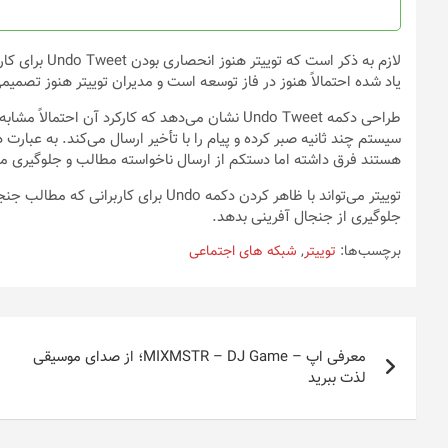
صفحه
محصول
انتخاب
لازم به ذکر اس
شوند
یاد شده احتمالاً هنوز در فاز توسعه است و مدیران توییتر هنوز تصمیمی
سیستم چند ثانیه صبر کرده و پیام را با تأخیر ارسال می‌کند. به عبا
هستند فرق داشته اما دستکم از ارسال ناخواسته مطالب و جلوگیری می
توییتر می‌تواند با ظاهر کردن دکمه Undo ب
جلوگیری از جنجال آفرینی بدهد.
برچسب‌ها:
توییتر
,
شبکه های اجتماعی
راهبری
معرفی اپ – MIXMSTR – DJ Game؛ از صدای موسیقی
نوشته
لذت ببرید