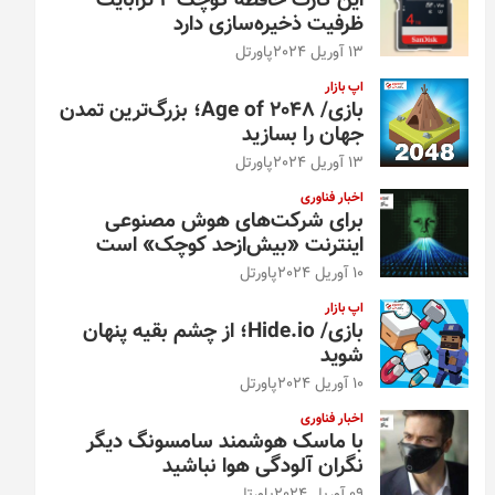
این کارت حافظه کوچک ۴ ترابایت
ظرفیت ذخیره‌سازی دارد
13 آوریل 2024
پاورتل
اپ بازار
بازی/ Age of 2048؛ بزرگ‌ترین تمدن
جهان را بسازید
13 آوریل 2024
پاورتل
اخبار فناوری
برای شرکت‌های هوش مصنوعی
اینترنت «بیش‌از‌حد کوچک» است
10 آوریل 2024
پاورتل
اپ بازار
بازی/ Hide.io؛ از چشم بقیه پنهان
شوید
10 آوریل 2024
پاورتل
اخبار فناوری
با ماسک هوشمند سامسونگ دیگر
نگران آلودگی هوا نباشید