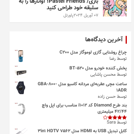
بازی/ Pastel Friends؛ آواتارها را به
سلیقه خود طراحی کنید
07 آوریل 2024
پاورتل
آخرین دیدگاه‌ها
چراغ روشنایی گازی لوموگاز مدل C200
توسط رضا
پخش کننده خودرو مدل 520-BT
توسط محسن پاشایی
ساعت مچی عقربه‌ای مردانه کاسیو مدل GBA-800-
1ADR
توسط حسن زاده
بند طرح Diamond کد i1012 مناسب برای اپل واچ
42/44 میلیمتری
توسط Sara
امتیاز
4
از 5
کابل تبدیل USB به HDMI مدل 3in1 HDTV 7562