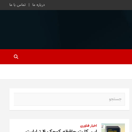
درباره ما
تماس با ما
ج
س
ت
ج
و
اخبار فناوری