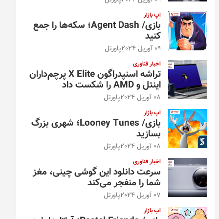
09 آوریل 2024
پاورتل
اپ بازار
بازی/ Agent Dash؛ سکه‌ها را جمع
کنید
09 آوریل 2024
پاورتل
اخبار فناوری
تراشه اسنپدراگون X Elite پرچم‌داران
اینتل و AMD را شکست داد
08 آوریل 2024
پاورتل
اپ بازار
بازی/ Looney Tunes؛ شهری بزرگ
بسازید
08 آوریل 2024
پاورتل
اخبار فناوری
سرعت دانلود این گوشی چینی، مغز
شما را منفجر می‌کند
07 آوریل 2024
پاورتل
اپ بازار