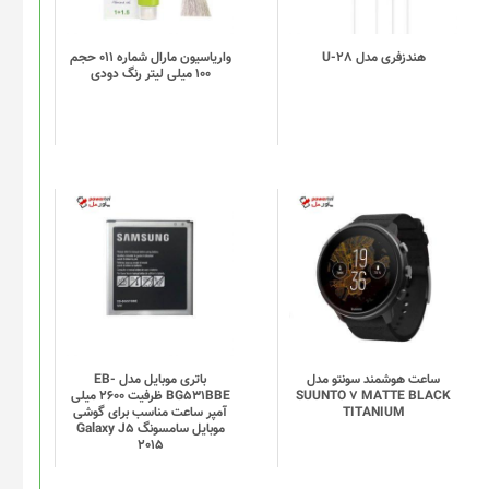
هندزفری مدل U-28
واریاسیون مارال شماره 011 حجم
100 میلی لیتر رنگ دودی
ساعت هوشمند سونتو مدل
باتری موبایل مدل EB-
SUUNTO 7 MATTE BLACK
BG531BBE ظرفیت 2600 میلی
TITANIUM
آمپر ساعت مناسب برای گوشی
موبایل سامسونگ Galaxy J5
2015