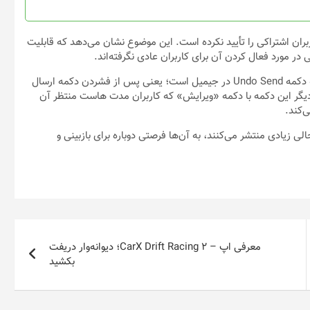
ت که توییتر هنوز انحصاری بودن Undo Tweet برای کاربران اشتراکی را تأیید نکرده است. این موضوع نشان می‌دهد که قابلیت
 در مورد فعال کردن آن برای کاربران عادی نگرفته‌اند.
طراحی دکمه Undo Tweet نشان می‌دهد که کارکرد آن احتمالاً مشابه دکمه Undo Send در جیمیل است؛ یعنی پس از فشردن دکمه ارسال
رت دیگر این دکمه با دکمه «ویرایش» که کاربران مدت هاست منتظر آن
‌کند.
رای کاربرانی که مطالب جنجالی زیادی منتشر می‌کنند، به آن‌ها فرصتی دوباره برای بازبینی و
معرفی اپ – CarX Drift Racing 2؛ دیوانه‌وار دریفت
بکشید