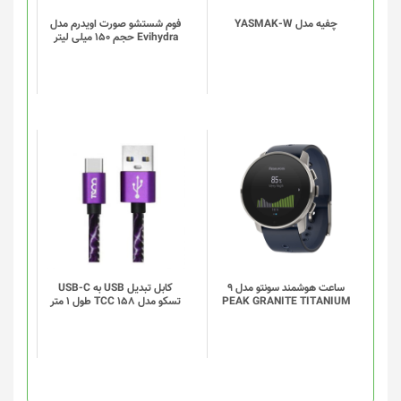
چفیه مدل YASMAK-W
فوم شستشو صورت اویدرم مدل
Evihydra حجم 150 میلی لیتر
این
محصول
دارای
انواع
مختلفی
می
باشد.
گزینه
ساعت هوشمند سونتو مدل 9
کابل تبدیل USB به USB-C
PEAK GRANITE TITANIUM
تسکو مدل TCC 158 طول 1 متر
ها
ممکن
است
در
صفحه
محصول