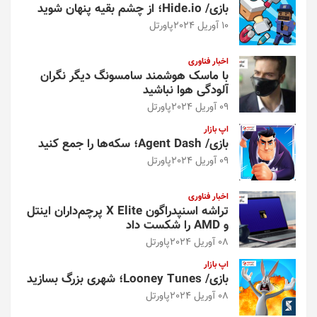
بازی/ Hide.io؛ از چشم بقیه پنهان شوید
10 آوریل 2024
پاورتل
اخبار فناوری
با ماسک هوشمند سامسونگ دیگر نگران
آلودگی هوا نباشید
09 آوریل 2024
پاورتل
اپ بازار
بازی/ Agent Dash؛ سکه‌ها را جمع کنید
09 آوریل 2024
پاورتل
اخبار فناوری
تراشه اسنپدراگون X Elite پرچم‌داران اینتل
و AMD را شکست داد
08 آوریل 2024
پاورتل
اپ بازار
بازی/ Looney Tunes؛ شهری بزرگ بسازید
08 آوریل 2024
پاورتل