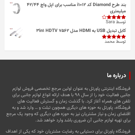
بند طرح Diamond کد i1012 مناسب برای اپل واچ 42/44
میلیمتری
توسط Sara
امتیاز
4
از 5
کابل تبدیل USB به HDMI مدل 3in1 HDTV 7562
توسط محمد
امتیاز
5
از
5
درباره ما
فروشگاه اینترنتی پاورتل به عنوان اولین مرجع تخصصی فروش لوازم
جانبی فعالیت خود را از سال ۹۸ با هدف ارائه انواع لوازم جانبی برای
تلفن های همراه آغاز کرد. با گذشت زمان و گسترش فعالیت های
فروشگاه، پاورتل به حوزه های دیگری همچون تبلت و … وارد شد و به
اقتضای زمان و نیاز مشتریان نیز به حوزه های دیگری که وجود یک مرجع
برای تهیه لوازم جانبی آن ضروری باشد وارد خواهد شد.
فروشگاه پاورتل برای دستیابی به رضایت مشتریان خود که یکی از اهداف