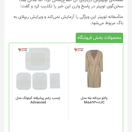
صفحه‌ی توییترش درباره‌ی آن اطلاع‌رسانی کرد؛ اما مدتی بعد،
سخن‌گوی توییتر در پاسخ وارن این خبر را تکذیب کرد و گفت:
متأسفانه توییتر این ویژگی را آزمایش نمی‌کند و ویرایش ریپلای به
باگ مربوط می‌شود.
محصولات بخش فروشگاه
پالتو مردانه یله مدل
چسب زخم پیشرفته کیتوتک مدل
Advanced
M5593001JC