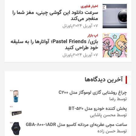
اخبار فناوری
سرعت دانلود این گوشی چینی، مغز شما را
منفجر می‌کند
07 آوریل 2024
پاورتل
اپ بازار
بازی/ Pastel Friends؛ آواتارها را به سلیقه
خود طراحی کنید
07 آوریل 2024
پاورتل
آخرین دیدگاه‌ها
چراغ روشنایی گازی لوموگاز مدل C200
توسط رضا
پخش کننده خودرو مدل 520-BT
توسط محسن پاشایی
ساعت مچی عقربه‌ای مردانه کاسیو مدل GBA-800-1ADR
توسط حسن زاده