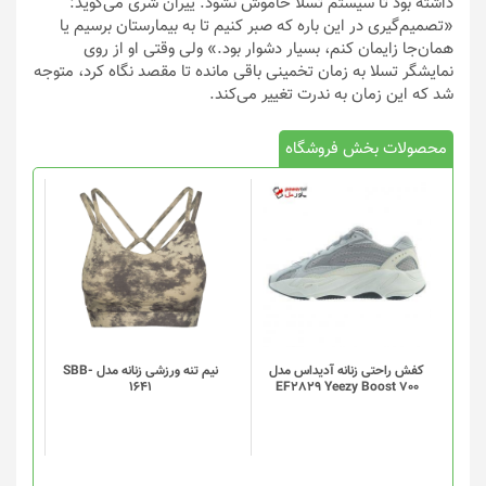
داشته بود تا سیستم تسلا خاموش نشود. ییران شری می‌گوید:
«تصمیم‌گیری در این باره که صبر کنیم تا به بیمارستان برسیم یا
همان‌جا زایمان کنم، بسیار دشوار بود.» ولی وقتی او از روی
نمایشگر تسلا به زمان تخمینی باقی مانده تا مقصد نگاه کرد، متوجه
شد که این زمان به ندرت تغییر می‌کند.
محصولات بخش فروشگاه
این
محصول
دارای
انواع
مختلفی
می
باشد.
گزینه
کفش راحتی زنانه آدیداس مدل
نیم تنه ورزشی زنانه مدل SBB-
1641
EF2829 Yeezy Boost 700
ها
ممکن
است
در
صفحه