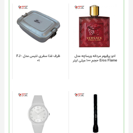
محصول
انتخاب
شوند
ادو پرفیوم مردانه ورساچه مدل
ظرف غذا سفری تتیس مدل FJ-
Eros Flame حجم 100 میلی لیتر
01