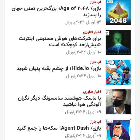
اپ بازار
بازی/ Age of 2048؛ بزرگ‌ترین تمدن جهان
را بسازید
13 آوریل 2024
پاورتل
اخبار فناوری
برای شرکت‌های هوش مصنوعی اینترنت
«بیش‌از‌حد کوچک» است
10 آوریل 2024
پاورتل
اپ بازار
بازی/ Hide.io؛ از چشم بقیه پنهان شوید
10 آوریل 2024
پاورتل
اخبار فناوری
با ماسک هوشمند سامسونگ دیگر نگران
آلودگی هوا نباشید
09 آوریل 2024
پاورتل
اپ بازار
بازی/ Agent Dash؛ سکه‌ها را جمع کنید
09 آوریل 2024
پاورتل