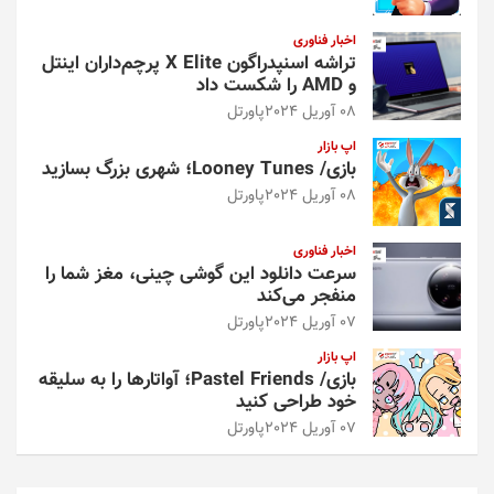
اخبار فناوری
تراشه اسنپدراگون X Elite پرچم‌داران اینتل
و AMD را شکست داد
08 آوریل 2024
پاورتل
اپ بازار
بازی/ Looney Tunes؛ شهری بزرگ بسازید
08 آوریل 2024
پاورتل
اخبار فناوری
سرعت دانلود این گوشی چینی، مغز شما را
منفجر می‌کند
07 آوریل 2024
پاورتل
اپ بازار
بازی/ Pastel Friends؛ آواتارها را به سلیقه
خود طراحی کنید
07 آوریل 2024
پاورتل