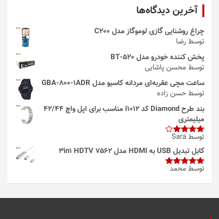
آخرین دیدگاه‌ها
چراغ روشنایی گازی لوموگاز مدل C200
توسط رضا
پخش کننده خودرو مدل 520-BT
توسط محسن پاشایی
ساعت مچی عقربه‌ای مردانه کاسیو مدل GBA-800-1ADR
توسط حسن زاده
بند طرح Diamond کد i1012 مناسب برای اپل واچ 42/44
میلیمتری
توسط Sara
امتیاز
4
از 5
کابل تبدیل USB به HDMI مدل 3in1 HDTV 7562
توسط محمد
امتیاز
5
از
5