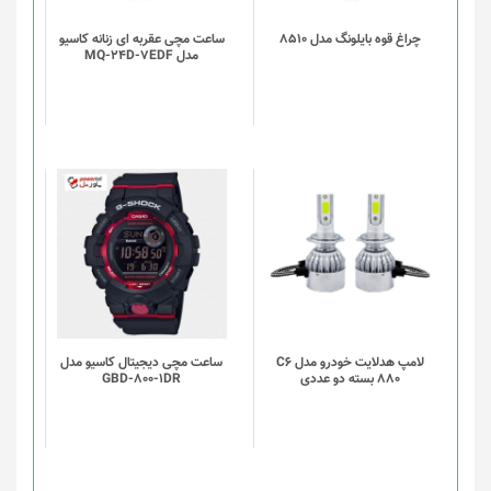
چراغ قوه بایلونگ مدل 8510
ساعت مچی عقربه ای زنانه کاسیو
مدل MQ-24D-7EDF
لامپ هدلایت خودرو مدل C6
ساعت مچی دیجیتال کاسیو مدل
880 بسته دو عددی
GBD-800-1DR