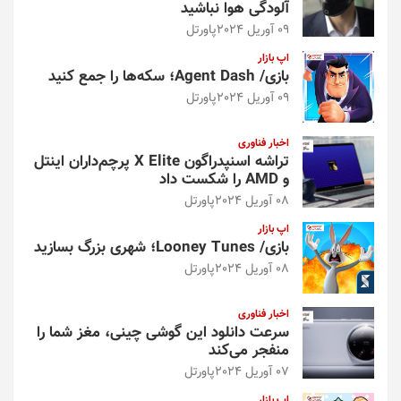
آلودگی هوا نباشید
09 آوریل 2024
پاورتل
اپ بازار
بازی/ Agent Dash؛ سکه‌ها را جمع کنید
09 آوریل 2024
پاورتل
اخبار فناوری
تراشه اسنپدراگون X Elite پرچم‌داران اینتل
و AMD را شکست داد
08 آوریل 2024
پاورتل
اپ بازار
بازی/ Looney Tunes؛ شهری بزرگ بسازید
08 آوریل 2024
پاورتل
اخبار فناوری
سرعت دانلود این گوشی چینی، مغز شما را
منفجر می‌کند
07 آوریل 2024
پاورتل
اپ بازار