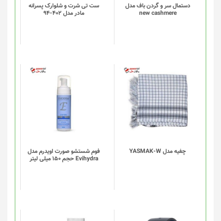
دستمال سر و گردن باف مدل
ست تی شرت و شلوارک پسرانه
new cashmere
مادر مدل 402-94
چفیه مدل YASMAK-W
فوم شستشو صورت اویدرم مدل
Evihydra حجم 150 میلی لیتر