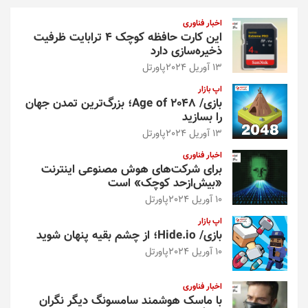
و
اخبار فناوری
این کارت حافظه کوچک ۴ ترابایت ظرفیت
ذخیره‌سازی دارد
13 آوریل 2024
پاورتل
اپ بازار
بازی/ Age of 2048؛ بزرگ‌ترین تمدن جهان
را بسازید
13 آوریل 2024
پاورتل
اخبار فناوری
برای شرکت‌های هوش مصنوعی اینترنت
«بیش‌از‌حد کوچک» است
10 آوریل 2024
پاورتل
اپ بازار
بازی/ Hide.io؛ از چشم بقیه پنهان شوید
10 آوریل 2024
پاورتل
اخبار فناوری
با ماسک هوشمند سامسونگ دیگر نگران