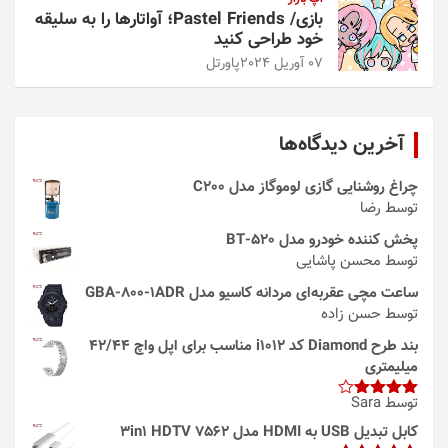
بازی/ Pastel Friends؛ آواتارها را به سلیقه
خود طراحی کنید
07 آوریل 2024
پاورتل
آخرین دیدگاه‌ها
چراغ روشنایی گازی لوموگاز مدل C200
توسط رضا
پخش کننده خودرو مدل 520-BT
توسط محسن پاشایی
ساعت مچی عقربه‌ای مردانه کاسیو مدل GBA-800-1ADR
توسط حسن زاده
بند طرح Diamond کد i1012 مناسب برای اپل واچ 42/44
میلیمتری
توسط Sara
امتیاز
4
از 5
کابل تبدیل USB به HDMI مدل 3in1 HDTV 7562