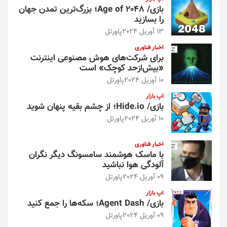
بازی/ Age of 2048؛ بزرگ‌ترین تمدن جهان
را بسازید
13 آوریل 2024
پاورتل
اخبار فناوری
برای شرکت‌های هوش مصنوعی اینترنت
«بیش‌از‌حد کوچک» است
10 آوریل 2024
پاورتل
اپ بازار
بازی/ Hide.io؛ از چشم بقیه پنهان شوید
10 آوریل 2024
پاورتل
اخبار فناوری
با ماسک هوشمند سامسونگ دیگر نگران
آلودگی هوا نباشید
09 آوریل 2024
پاورتل
اپ بازار
بازی/ Agent Dash؛ سکه‌ها را جمع کنید
09 آوریل 2024
پاورتل