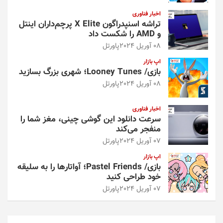
اخبار فناوری
تراشه اسنپدراگون X Elite پرچم‌داران اینتل
و AMD را شکست داد
08 آوریل 2024
پاورتل
اپ بازار
بازی/ Looney Tunes؛ شهری بزرگ بسازید
08 آوریل 2024
پاورتل
اخبار فناوری
سرعت دانلود این گوشی چینی، مغز شما را
منفجر می‌کند
07 آوریل 2024
پاورتل
اپ بازار
بازی/ Pastel Friends؛ آواتارها را به سلیقه
خود طراحی کنید
07 آوریل 2024
پاورتل