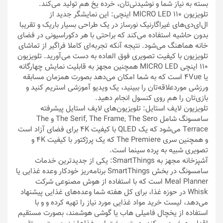
بسته به نیاز شما و نوشیدنی‌تان، خرده یخ هم تولید می‌کند.
تلویزیون MICRO LED 110 اینچی: این نمایشگر جدید از
ال‌ای‌دی‌های غیراگارنیک نورساز در یک طراحی بسیار باریک و تقریبا
بدون حاشیه استفاده می‌کند که براحتی با هر دکوراسیونی در فضای
خانه هماهنگ می‌شود. نتیجه آنکه تجربه‌ای کاملا فراگیر از تماشای
تلویزیون با کیفیت تصویری فوق العاده به دست می‌آورید. تلویزیون
110 اینچی MICRO LED همچنین مجهز به قابلیت نمایش چهارگانه
یا 4Vue است که به شما امکان می‌دهد بصورت همزمان مسابقه
ورزشی موردعلاقه‌تان را ببینید، یک ویدیو آموزشی استریم کنید و
بازی‌تان را هم روی کنسول انجام دهید.
تلویزیون لایف استایل: تلویزیون‌های لایف استایل پیشرفته
سامسونگ شامل The Serif, The Frame, The Sero و The
Terrace می‌شود که یک QLED با کیفیت 4K برای فضای آزاد است
و همچنین سری The Premiere که یک پرژکتور با کیفیت 4K و
تصویری شبیه به پرده سینما است.
آشپزخانه‌ مجهز به SmartThings: یکی از جدیدترین خدمات
سامسونگ در بخش SmartThings برنامه‌ریز خودکار وعده غذایی یا
Meal Planner است که با استفاده از هوش مصنوعی شرکت
Whisk در حوزه غذا، برای کل هفته شما وعده‌های غذایی پیشنهاد
می‌دهد، لیست خرید مواد غذایی مورد نیاز را تهیه کرده و و با
استفاده از یخچال فامیلی هاب یا گوشی هوشمند، بصورت مستقیم