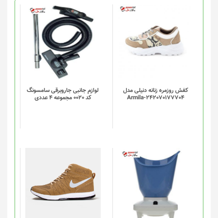
کفش روزمره زنانه دنیلی مدل
لوازم جانبی جاروبرقی سامسونگ
Armila-242070177704
کد 0020 مجموعه 4 عددی
این
محصول
دارای
انواع
مختلفی
می