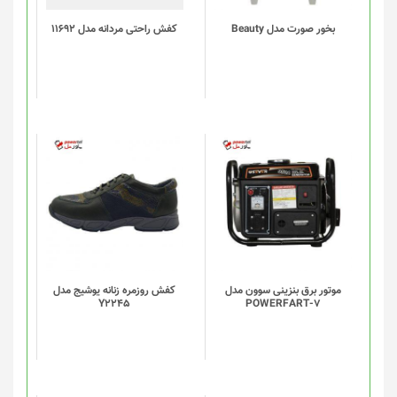
باشد.
گزینه
بخور صورت مدل Beauty
کفش راحتی مردانه مدل 11692
ها
ممکن
است
در
صفحه
محصول
انتخاب
شوند
موتور برق بنزینی سوون مدل
کفش روزمره زنانه یوشیج مدل
Y2245
POWERFART-7