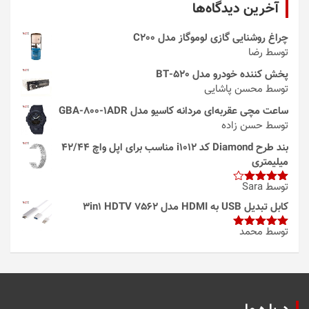
آخرین دیدگاه‌ها
چراغ روشنایی گازی لوموگاز مدل C200
توسط رضا
پخش کننده خودرو مدل 520-BT
توسط محسن پاشایی
ساعت مچی عقربه‌ای مردانه کاسیو مدل GBA-800-1ADR
توسط حسن زاده
بند طرح Diamond کد i1012 مناسب برای اپل واچ 42/44
میلیمتری
توسط Sara
امتیاز
4
از 5
کابل تبدیل USB به HDMI مدل 3in1 HDTV 7562
توسط محمد
امتیاز
5
از
5