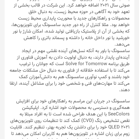
صوتی سال 2021 اضافه خواهد کرد. این شرکت در قالب بخشی از
تعهد خود به آگاهی در حوزه محیط زیست، به دنبال خلق
محصولات و راهکارهای جدید با محوریت پایداری محیط زیست
خواهد بود. مثلا کنترل از راه دور جدید سامسونگ برای تلویزیون‌ها،
که بخشی از آن از پلاستیک بازیافتی تولید شده، امکان شارژ با نور
خورشید یا نور داخل خانه را داشته و پسماند باتری را کاهش
می‌دهد.
سامسونگ با باور به آنکه نسل‌های آینده نقشی مهم در ایجاد
آینده‌ای پایدار دارند، به دنبال اولویت دادن به آموزش فناوری از
طریق برنامه Solve for Tomorrow است که جوانان را ترغیب
می‌کند تا با استفاده خلاقانه از فناوری به دنبال حل مشکلات جامعه
خود باشند و کمپ نوآوری سامسونگ هم به دانش‌آموزان کمک
می‌کند تا مهارت‌های فنی و شخصی خود را برای مشاغل آینده، ارتقا
دهند.
سامسونگ در جریان این مراسم به راهکارهای خود برای افزایش
همه‌گیری و دسترسی به محصولات خود اشاره کرد. اپلیکیشن
SeeColors با این هدف طراحی شده است تا به افراد مبتلا به
نقص تشخیص رنگ (CVD) کمک کند تا تنظیمات روی تلویزیون‌های
QLED 2021 خود را برای داشتن یک تجربه بهتر، تنظیم کنند. قابلیت
زوم برای زبان اشاره در تلویزیون‌ها هم به کاربران امکان می‌دهد تا