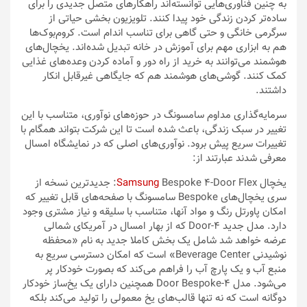
به چنین فناوری‌هایی توانسته‌اند راهکارهای متصل جدیدی را برای
ساده‌تر کردن زندگی خود پیدا کنند. تلویزیون بخشی حیاتی از
سرگرمی خانگی و حتی گاهی برای تناسب اندام است. کروم‌بوک‌ها
هم به ابزاری مهم برای آموزش در خانه تبدیل شده‌اند. یخچال‌های
هوشمند می‌توانند به خرید از راه دور و آماده کردن وعده‌های غذایی
کمک کنند. گوشی‌های هوشمند هم که جایگاهی غیرقابل انکار
داشتند.
سرمایه‌گذاری مداوم سامسونگ در حوزه‌های نوآوری‌، متناسب با این
تغییر در سبک زندگی، باعث شده است تا این شرکت بتواند همگام با
تغییرات سریع پیش برود. نوآوری‌های اصلی که در نمایشگاه امسال
معرفی شدند عبارتند از:
یخچال
Samsung
Bespoke 4-Door Flex: جدیدترین نسخه از
سری یخچال‌های Bespoke سامسونگ با صفحه‌های قابل تغییر که
امکان پاورتل رنگ و مواد آنها، متناسب با سلیقه و نیاز مشتری وجود
دارد. مدل جدید 4-Door که از بهار امسال در آمریکای شمالی
عرضه خواهد شد شامل یک بخش کاملا جدید به نام «محفظه
نوشیدنی Beverage Center» است که امکان دسترسی سریع به
منبع آب و یک پارچ آب را فراهم می‌کند که بصورت خودکار پر
می‌شود. مدل 4-Door Bespoke همچنین دارای یک یخ‌ساز خودکار
دوگانه است که نه تنها قالب‌های یخ معمولی را تولید می‌کند بلکه