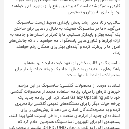
سرمایه‌گذاری در طیفی گسترده است. سامسونگ روی سه حوزه
کلیدی متمرکز شده است که بیشترین نفع را از نوآوری فنی خواهند
برد: پایداری، آموزش و دسترسی.
ساندیپ رانا، مدیر ارشد بخش پایداری محیط زیست سامسونگ
می‌گوید «ما در سامسونگ همیشه به دنبال راه‌هایی برای ساختن
یک آینده بهتر و پایدارتر هستیم. ما با تمرکز بر انسان‌ها و جامعه به
ارائه ابزارها و فناوری‌هایی پاسخگو ادامه خواهیم داد که چالش‌های
امروز ما را برطرف کرده و آینده‌ای بهتر برای همگان رقم خواهند
زد».
سامسونگ در قالب بخشی از تعهد خود به ایجاد برنامه‌ها و
راهکارهای بسته‌بندی به دنبال ایجاد یک چرخه حیات پایدار برای
محصولات، از ابتدا تا انتها است:
استفاده مجدد از محصولات گلکسی: سامسونگ در این مراسم
خبرهای تازه‌ای را درباره برنامه استفاده مجدد از محصولات گلکسی
خود با نام Galaxy Upscaling اعلام کرد. این برنامه جدید یک
چرخه حیات دیگر را برای دستگاه‌های قدیمی گلکسی برنامه‌ریزی
کرده و به مصرف‌کنندگان امکان می‌دهد تا روش‌هایی را برای
استفاده‌ای جدید از ابزارهای متعدد در داخل اینترنت اشیا پیدا کنند.
بسته‌بندی اکو برای تلویزیون: سامسونگ همچنین اعلام کرد که
بسته‌بندی اکو را به تلویزیون‌های QLED، UHD، مانیتور و محصولات