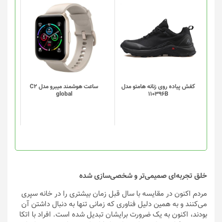
این
این
محصول
محصول
دارای
دارای
انواع
انواع
مختلفی
مختلفی
می
می
باشد.
باشد.
گزینه
گزینه
کفش پیاده روی زنانه هامتو مدل
ساعت هوشمند میبرو مدل C2
global
110396B
ها
ها
ممکن
ممکن
است
است
در
در
صفحه
صفحه
محصول
محصول
انتخاب
انتخاب
شوند
شوند
خلق تجربه‌ای صمیمی‌تر و شخصی‌سازی شده
مردم اکنون در مقایسه با سال قبل زمان بیشتری را در خانه سپری
می‌کنند و به همین دلیل فناوری که زمانی تنها به دنبال داشتن آن
بودند، اکنون به یک ضرورت برایشان تبدیل شده است. افراد با اتکا