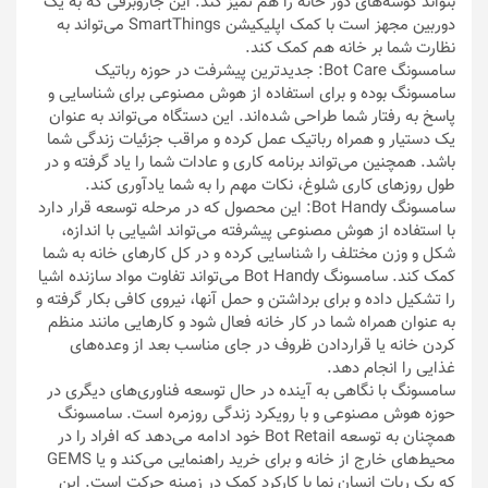
بتواند گوشه‌های دور خانه را هم تمیز کند. این جاروبرقی که به یک
دوربین مجهز است با کمک اپلیکیشن SmartThings می‌تواند به
نظارت شما بر خانه هم کمک کند.
سامسونگ Bot Care: جدیدترین پیشرفت در حوزه رباتیک
سامسونگ بوده و برای استفاده از هوش مصنوعی برای شناسایی و
پاسخ به رفتار شما طراحی شده‌اند. این دستگاه می‌تواند به عنوان
یک دستیار و همراه رباتیک عمل کرده و مراقب جزئیات زندگی شما
باشد. همچنین می‌تواند برنامه کاری و عادات شما را یاد گرفته و در
طول روزهای کاری شلوغ، نکات مهم را به شما یادآوری کند.
سامسونگ Bot Handy: این محصول که در مرحله توسعه قرار دارد
با استفاده از هوش مصنوعی پیشرفته می‌تواند اشیایی با اندازه‌،
شکل و وزن مختلف را شناسایی کرده و در کل کارهای خانه به شما
کمک کند. سامسونگ Bot Handy می‌تواند تفاوت مواد سازنده اشیا
را تشکیل داده و برای برداشتن و حمل آنها، نیروی کافی بکار گرفته و
به عنوان همراه شما در کار خانه فعال شود و کارهایی مانند منظم
کردن خانه یا قراردادن ظروف در جای مناسب بعد از وعده‌های
غذایی را انجام دهد.
سامسونگ با نگاهی به آینده در حال توسعه فناوری‌های دیگری در
حوزه هوش مصنوعی و با رویکرد زندگی روزمره است. سامسونگ
همچنان به توسعه Bot Retail خود ادامه می‌دهد که افراد را در
محیط‌های خارج از خانه و برای خرید راهنمایی می‌کند و یا GEMS
که یک ربات انسان نما با کارکرد کمک در زمینه حرکت است. این