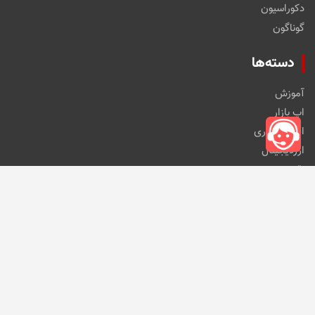
دکوراسیون
گوناگون
دسته‌ها
آموزش
اپ بازار
اخبار فناوری
ارزدیجیتال
نقد و بررسی
خانه و آشپزخانه
خودرو و ابزارآلات
کالای دیجیتال
مد و پوشاک
مطالب اخیر
این کارت حافظه کوچک ۴ ترابایت ظرفیت ذخیره‌سازی