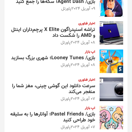
بازی/ Agent Dash؛ سکه‌ها را جمع کنید
09 آوریل 2024
پاورتل
اخبار فناوری
تراشه اسنپدراگون X Elite پرچم‌داران اینتل
و AMD را شکست داد
08 آوریل 2024
پاورتل
اپ بازار
بازی/ Looney Tunes؛ شهری بزرگ بسازید
08 آوریل 2024
پاورتل
اخبار فناوری
سرعت دانلود این گوشی چینی، مغز شما را
منفجر می‌کند
07 آوریل 2024
پاورتل
اپ بازار
بازی/ Pastel Friends؛ آواتارها را به سلیقه
خود طراحی کنید
07 آوریل 2024
پاورتل