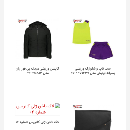
ست تاپ و شلوارک ورزشی
کاپشن ورزشی مردانه بی فور ران
پسرانه تیتیش مدل 2471439-40
مدل 990812-49
لاک ناخن ژلی کاتریس شماره 04