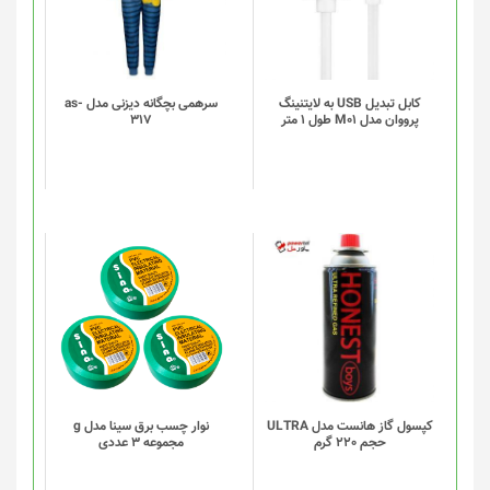
کابل تبدیل USB به لایتنینگ
سرهمی بچگانه دیزنی مدل as-
پرووان مدل M01 طول 1 متر
317
کپسول گاز هانست مدل ULTRA
نوار چسب برق سینا مدل g
حجم 220 گرم
مجموعه 3 عددی