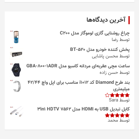
آخرین دیدگاه‌ها
چراغ روشنایی گازی لوموگاز مدل C200
توسط رضا
پخش کننده خودرو مدل 520-BT
توسط محسن پاشایی
ساعت مچی عقربه‌ای مردانه کاسیو مدل GBA-800-1ADR
توسط حسن زاده
بند طرح Diamond کد i1012 مناسب برای اپل واچ 42/44
میلیمتری
توسط Sara
امتیاز
4
از 5
کابل تبدیل USB به HDMI مدل 3in1 HDTV 7562
توسط محمد
امتیاز
5
از
5