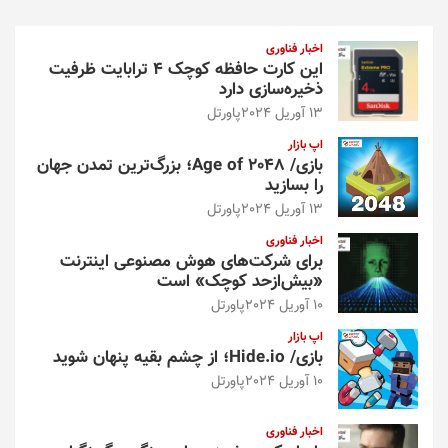
ج
و
اخبار فناوری
این کارت حافظه کوچک ۴ ترابایت ظرفیت
ذخیره‌سازی دارد
13 آوریل 2024
پاورتل
اپ بازار
بازی/ Age of 2048؛ بزرگ‌ترین تمدن جهان
را بسازید
13 آوریل 2024
پاورتل
اخبار فناوری
برای شرکت‌های هوش مصنوعی اینترنت
«بیش‌از‌حد کوچک» است
10 آوریل 2024
پاورتل
اپ بازار
بازی/ Hide.io؛ از چشم بقیه پنهان شوید
10 آوریل 2024
پاورتل
اخبار فناوری