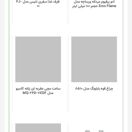
ادو پرفیوم مردانه ورساچه مدل
ظرف غذا سفری تتیس مدل FJ-
Eros Flame حجم 100 میلی لیتر
01
چراغ قوه بایلونگ مدل 8510
ساعت مچی عقربه ای زنانه کاسیو
مدل MQ-24D-7EDF