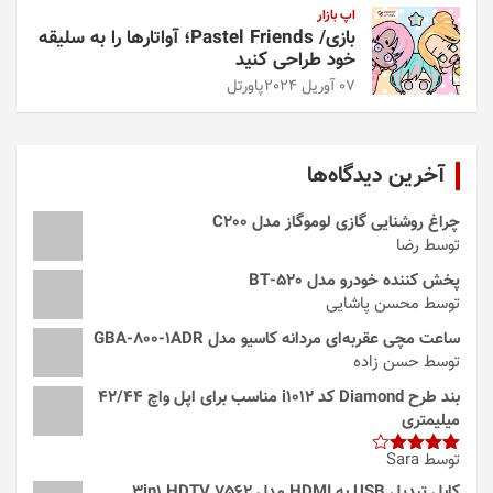
اپ بازار
بازی/ Pastel Friends؛ آواتارها را به سلیقه
خود طراحی کنید
07 آوریل 2024
پاورتل
آخرین دیدگاه‌ها
چراغ روشنایی گازی لوموگاز مدل C200
توسط رضا
پخش کننده خودرو مدل 520-BT
توسط محسن پاشایی
ساعت مچی عقربه‌ای مردانه کاسیو مدل GBA-800-1ADR
توسط حسن زاده
بند طرح Diamond کد i1012 مناسب برای اپل واچ 42/44
میلیمتری
توسط Sara
امتیاز
4
از 5
کابل تبدیل USB به HDMI مدل 3in1 HDTV 7562