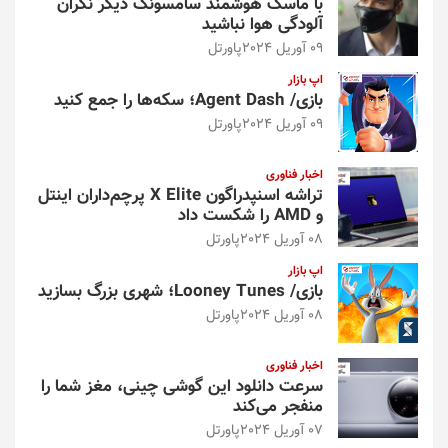
با ماسک هوشمند سامسونگ دیگر نگران
آلودگی هوا نباشید
09 آوریل 2024
پاورتل
اپ بازار
بازی/ Agent Dash؛ سکه‌ها را جمع کنید
09 آوریل 2024
پاورتل
اخبار فناوری
تراشه اسنپدراگون X Elite پرچم‌داران اینتل
و AMD را شکست داد
08 آوریل 2024
پاورتل
اپ بازار
بازی/ Looney Tunes؛ شهری بزرگ بسازید
08 آوریل 2024
پاورتل
اخبار فناوری
سرعت دانلود این گوشی چینی، مغز شما را
منفجر می‌کند
07 آوریل 2024
پاورتل