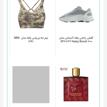
این
محصول
دارای
انواع
مختلفی
می
باشد.
گزینه
کفش راحتی زنانه آدیداس مدل
نیم تنه ورزشی زنانه مدل SBB-
1641
EF2829 Yeezy Boost 700
ها
ممکن
است
در
صفحه
محصول
انتخاب
شوند