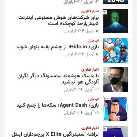
13 آوریل 2024
پاورتل
اخبار فناوری
برای شرکت‌های هوش مصنوعی اینترنت
«بیش‌از‌حد کوچک» است
10 آوریل 2024
پاورتل
اپ بازار
بازی/ Hide.io؛ از چشم بقیه پنهان شوید
10 آوریل 2024
پاورتل
اخبار فناوری
با ماسک هوشمند سامسونگ دیگر نگران
آلودگی هوا نباشید
09 آوریل 2024
پاورتل
اپ بازار
بازی/ Agent Dash؛ سکه‌ها را جمع کنید
09 آوریل 2024
پاورتل
اخبار فناوری
تراشه اسنپدراگون X Elite پرچم‌داران اینتل