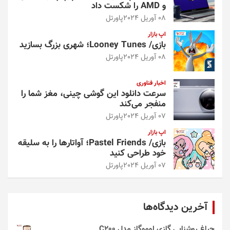
و AMD را شکست داد
08 آوریل 2024
پاورتل
اپ بازار
بازی/ Looney Tunes؛ شهری بزرگ بسازید
08 آوریل 2024
پاورتل
اخبار فناوری
سرعت دانلود این گوشی چینی، مغز شما را
منفجر می‌کند
07 آوریل 2024
پاورتل
اپ بازار
بازی/ Pastel Friends؛ آواتارها را به سلیقه
خود طراحی کنید
07 آوریل 2024
پاورتل
آخرین دیدگاه‌ها
چراغ روشنایی گازی لوموگاز مدل C200