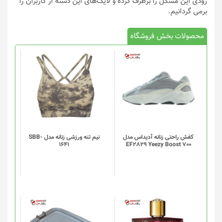
زودی این مشکل را برطرف کرده و لایک‌های این دسته از کاربران را
برمی گردانیم.
محصولات بخش فروشگاه
این
محصول
دارای
انواع
مختلفی
می
باشد.
گزینه
کفش راحتی زنانه آدیداس مدل
نیم تنه ورزشی زنانه مدل SBB-
1641
EF2829 Yeezy Boost 700
ها
ممکن
است
در
صفحه
محصول
انتخاب
شوند