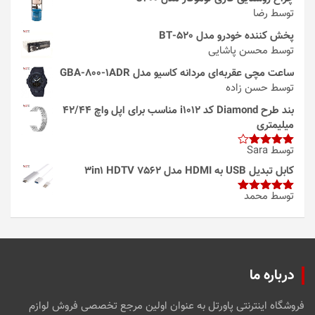
توسط رضا
پخش کننده خودرو مدل 520-BT
توسط محسن پاشایی
ساعت مچی عقربه‌ای مردانه کاسیو مدل GBA-800-1ADR
توسط حسن زاده
بند طرح Diamond کد i1012 مناسب برای اپل واچ 42/44
میلیمتری
توسط Sara
امتیاز
4
از 5
کابل تبدیل USB به HDMI مدل 3in1 HDTV 7562
توسط محمد
امتیاز
5
از
5
درباره ما
فروشگاه اینترنتی پاورتل به عنوان اولین مرجع تخصصی فروش لوازم