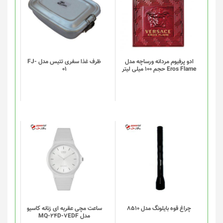
ادو پرفیوم مردانه ورساچه مدل
ظرف غذا سفری تتیس مدل FJ-
Eros Flame حجم 100 میلی لیتر
01
چراغ قوه بایلونگ مدل 8510
ساعت مچی عقربه ای زنانه کاسیو
مدل MQ-24D-7EDF