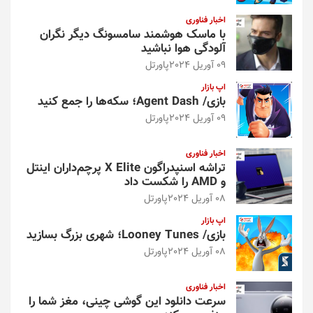
اخبار فناوری
با ماسک هوشمند سامسونگ دیگر نگران
آلودگی هوا نباشید
09 آوریل 2024
پاورتل
اپ بازار
بازی/ Agent Dash؛ سکه‌ها را جمع کنید
09 آوریل 2024
پاورتل
اخبار فناوری
تراشه اسنپدراگون X Elite پرچم‌داران اینتل
و AMD را شکست داد
08 آوریل 2024
پاورتل
اپ بازار
بازی/ Looney Tunes؛ شهری بزرگ بسازید
08 آوریل 2024
پاورتل
اخبار فناوری
سرعت دانلود این گوشی چینی، مغز شما را