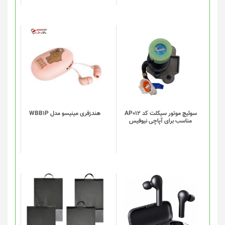
سوئیچ موتور سیکلت کد AP012
هندزفری مینیسو مدل WBB1P
مناسب برای آپاچی نیوفیس
این
این
محصول
محصول
دارای
دارای
انواع
انواع