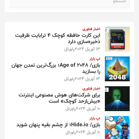
س
ت
ج
و
اخبار فناوری
این کارت حافظه کوچک ۴ ترابایت ظرفیت
ذخیره‌سازی دارد
13 آوریل 2024
پاورتل
اپ بازار
بازی/ Age of 2048؛ بزرگ‌ترین تمدن جهان
را بسازید
13 آوریل 2024
پاورتل
اخبار فناوری
برای شرکت‌های هوش مصنوعی اینترنت
«بیش‌از‌حد کوچک» است
10 آوریل 2024
پاورتل
اپ بازار
بازی/ Hide.io؛ از چشم بقیه پنهان شوید
10 آوریل 2024
پاورتل