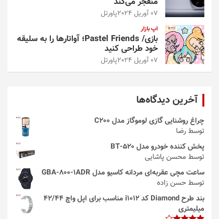
منفجر می‌کند
07 آوریل 2024
پاورتل
اپ بازار
بازی/ Pastel Friends؛ آواتارها را به سلیقه
خود طراحی کنید
07 آوریل 2024
پاورتل
آخرین دیدگاه‌ها
چراغ روشنایی گازی لوموگاز مدل C200
توسط رضا
پخش کننده خودرو مدل 520-BT
توسط محسن پاشایی
ساعت مچی عقربه‌ای مردانه کاسیو مدل GBA-800-1ADR
توسط حسن زاده
بند طرح Diamond کد i1012 مناسب برای اپل واچ 42/44
میلیمتری