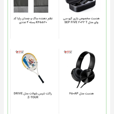
مختلفی
مختلفی
می
می
باشد.
باشد.
گزینه
گزینه
هدست مخصوص بازی کیو سی
نظم دهنده ساک و چمدان پایا کد
وای مدل SEP FIVE 2022 T
K45520 بسته 4 عددی
ها
ها
ممکن
ممکن
است
است
در
در
صفحه
صفحه
محصول
محصول
انتخاب
انتخاب
شوند
شوند
هدست مدل 450AP
راکت تنیس بابولات مدل DRIVE
Z-TOUR