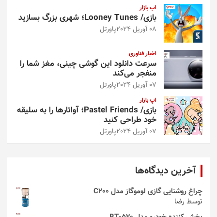
اپ بازار
بازی/ Looney Tunes؛ شهری بزرگ بسازید
08 آوریل 2024
پاورتل
اخبار فناوری
سرعت دانلود این گوشی چینی، مغز شما را
منفجر می‌کند
07 آوریل 2024
پاورتل
اپ بازار
بازی/ Pastel Friends؛ آواتارها را به سلیقه
خود طراحی کنید
07 آوریل 2024
پاورتل
آخرین دیدگاه‌ها
چراغ روشنایی گازی لوموگاز مدل C200
توسط رضا