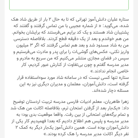
صفحه
محصول
انتخاب
ستاره علیان دانش‌آموز تهرانی که تا به حال ۲ بار از طریق شاد هک
شوند
شده، می‌گوید: « از شماره عجیبی با من تماس گرفتند و گفتند که
پشتیبان شاد هستند و یک کد برایم می‌فرستند که برایشان بخوانم.
من هم خواندم و بعد از یک دقیقه قطع کردند. بلافاصله دسترسی
من به شاد مسدود شد و بعد هم تماس گرفتند که اگر ۳ میلیون
واریز نکنی، عکس‌های گوشی‌ات را برای پدر و مادرت می‌فرستیم و
سپس در فضای مجازی منتشر می‌کنیم که من سریع به مادرم و
مدیر مدرسه گفتم و چون بی‌تفاوت از کنارش عبور کردیم، کار
خاصی انجام ندادند.»
ستاره تنها کسی نیست که در سامانه شاد مورد سوءاستفاده قرار
گرفته است، دانش‌آموزان، معلمان و مدیران دیگری نیز به این
مسئله دچار شده‌اند.
زهرا طاهریان، معلم ادبیات فارسی مدرسه تربیت اردستان توضیح
داد: «یک‌بار بعد از گرفتن امتحان ترم، بلافاصله اکانت من هک شد
و تمام برگه‌های امتحانی از بین رفت. واقعا موقعیت بدی بود؛ به
مدیر مدرسه و پلیس هم اطلاع دادیم که بعدا فهمیدیم کار یکی از
دانش‌آموزان بوده است. همین دانش‌آموز یک‌بار دیگر به کمک ۲
نفر دیگر اکانت مدیر مدرسه را هک کرده بودند.»