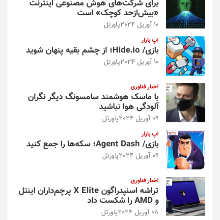
برای شرکت‌های هوش مصنوعی اینترنت
«بیش‌از‌حد کوچک» است
10 آوریل 2024
پاورتل
اپ بازار
بازی/ Hide.io؛ از چشم بقیه پنهان شوید
10 آوریل 2024
پاورتل
اخبار فناوری
با ماسک هوشمند سامسونگ دیگر نگران
آلودگی هوا نباشید
09 آوریل 2024
پاورتل
اپ بازار
بازی/ Agent Dash؛ سکه‌ها را جمع کنید
09 آوریل 2024
پاورتل
اخبار فناوری
تراشه اسنپدراگون X Elite پرچم‌داران اینتل
و AMD را شکست داد
08 آوریل 2024
پاورتل