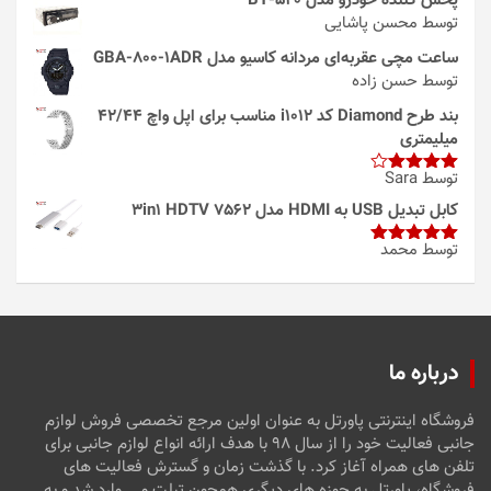
پخش کننده خودرو مدل 520-BT
توسط محسن پاشایی
ساعت مچی عقربه‌ای مردانه کاسیو مدل GBA-800-1ADR
توسط حسن زاده
بند طرح Diamond کد i1012 مناسب برای اپل واچ 42/44
میلیمتری
توسط Sara
امتیاز
4
از 5
کابل تبدیل USB به HDMI مدل 3in1 HDTV 7562
توسط محمد
امتیاز
5
از
5
درباره ما
فروشگاه اینترنتی پاورتل به عنوان اولین مرجع تخصصی فروش لوازم
جانبی فعالیت خود را از سال ۹۸ با هدف ارائه انواع لوازم جانبی برای
تلفن های همراه آغاز کرد. با گذشت زمان و گسترش فعالیت های
فروشگاه، پاورتل به حوزه های دیگری همچون تبلت و … وارد شد و به