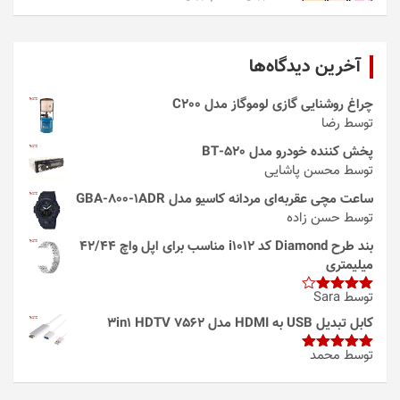
آخرین دیدگاه‌ها
چراغ روشنایی گازی لوموگاز مدل C200
توسط رضا
پخش کننده خودرو مدل 520-BT
توسط محسن پاشایی
ساعت مچی عقربه‌ای مردانه کاسیو مدل GBA-800-1ADR
توسط حسن زاده
بند طرح Diamond کد i1012 مناسب برای اپل واچ 42/44
میلیمتری
توسط Sara
امتیاز
4
از 5
کابل تبدیل USB به HDMI مدل 3in1 HDTV 7562
توسط محمد
امتیاز
5
از
5