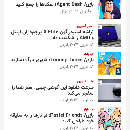
بازی/ Agent Dash؛ سکه‌ها را جمع کنید
09 آوریل 2024
پاورتل
اخبار فناوری
تراشه اسنپدراگون X Elite پرچم‌داران اینتل
و AMD را شکست داد
08 آوریل 2024
پاورتل
اپ بازار
بازی/ Looney Tunes؛ شهری بزرگ بسازید
08 آوریل 2024
پاورتل
اخبار فناوری
سرعت دانلود این گوشی چینی، مغز شما را
منفجر می‌کند
07 آوریل 2024
پاورتل
اپ بازار
بازی/ Pastel Friends؛ آواتارها را به سلیقه
خود طراحی کنید
07 آوریل 2024
پاورتل