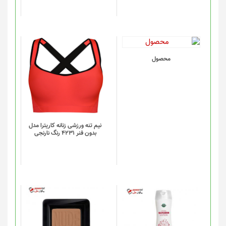
است
در
صفحه
محصول
انتخاب
این
محصول
شوند
محصول
دارای
انواع
مختلفی
می
باشد.
گزینه
نیم تنه ورزشی زنانه کاریترا مدل
بدون فنر 4231 رنگ نارنجی
ها
ممکن
است
در
صفحه
محصول
انتخاب
شوند