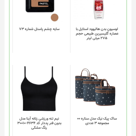
لوسیون بدن هالیوود استایل با
سایه چشم پاستل شماره 73
عصاره گلیسیرین طبیعی حجم
275 میلی لیتر
این
این
محصول
محصول
دارای
دارای
انواع
انواع
مختلفی
مختلفی
می
می
باشد.
باشد.
گزینه
گزینه
ساک پیک نیک مدل ستاره 00
نیم تنه ورزشی زنانه آینا مدل
مجموعه 3 عددی
بدون فنر پددار کد 4634-30010
ها
ها
رنگ مشکی
ممکن
ممکن