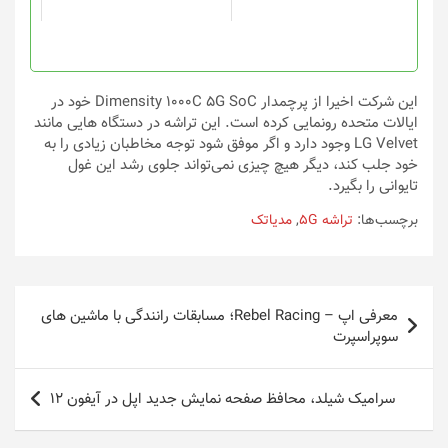
است
است
در
در
صفحه
صفحه
محصول
محصول
انتخاب
انتخاب
این شرکت اخیرا از پرچمدار Dimensity 1000C 5G SoC خود در
شوند
شوند
ایالات متحده رونمایی کرده است. این تراشه در دستگاه هایی مانند
LG Velvet وجود دارد و اگر موفق شود توجه مخاطبان زیادی را به
خود جلب کند، دیگر هیچ چیزی نمی‌تواند جلوی رشد این غول
تایوانی را بگیرد.
برچسب‌ها:
تراشه 5G
,
مدیاتک
راهبری
معرفی اپ – Rebel Racing؛ مسابقات رانندگی با ماشین های
نوشته
سوپراسپرت
سرامیک شیلد،‌ محافظ صفحه نمایش جدید اپل در آیفون ۱۲