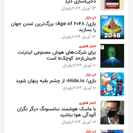
ذخیره‌سازی دارد
13 آوریل 2024
پاورتل
اپ بازار
بازی/ Age of 2048؛ بزرگ‌ترین تمدن جهان
را بسازید
13 آوریل 2024
پاورتل
اخبار فناوری
برای شرکت‌های هوش مصنوعی اینترنت
«بیش‌از‌حد کوچک» است
10 آوریل 2024
پاورتل
اپ بازار
بازی/ Hide.io؛ از چشم بقیه پنهان شوید
10 آوریل 2024
پاورتل
اخبار فناوری
با ماسک هوشمند سامسونگ دیگر نگران
آلودگی هوا نباشید
09 آوریل 2024
پاورتل
اپ بازار