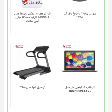
می
باشد.
گزینه
شورت زنانه آریان نخ باف کد
شارژر همراه ریمکس پرودا مدل
2315
PPP-9 با ظرفیت 12000 میلی
ها
آمپر ساعت
ممکن
است
در
صفحه
محصول
انتخاب
شوند
لپ تاپ 15 اینچی دل مدل
تردميل شوا مدل 3900
INSPIRON 5570