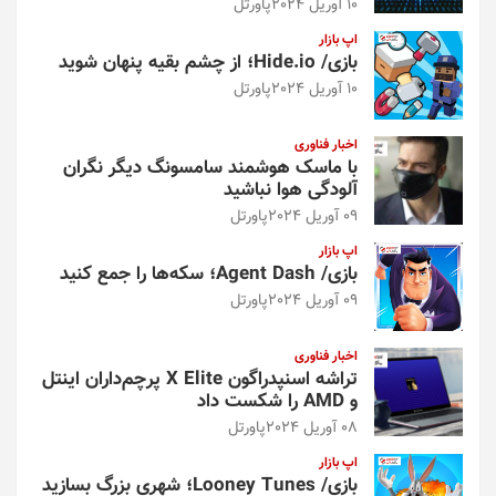
10 آوریل 2024
پاورتل
اپ بازار
بازی/ Hide.io؛ از چشم بقیه پنهان شوید
10 آوریل 2024
پاورتل
اخبار فناوری
با ماسک هوشمند سامسونگ دیگر نگران
آلودگی هوا نباشید
09 آوریل 2024
پاورتل
اپ بازار
بازی/ Agent Dash؛ سکه‌ها را جمع کنید
09 آوریل 2024
پاورتل
اخبار فناوری
تراشه اسنپدراگون X Elite پرچم‌داران اینتل
و AMD را شکست داد
08 آوریل 2024
پاورتل
اپ بازار
بازی/ Looney Tunes؛ شهری بزرگ بسازید