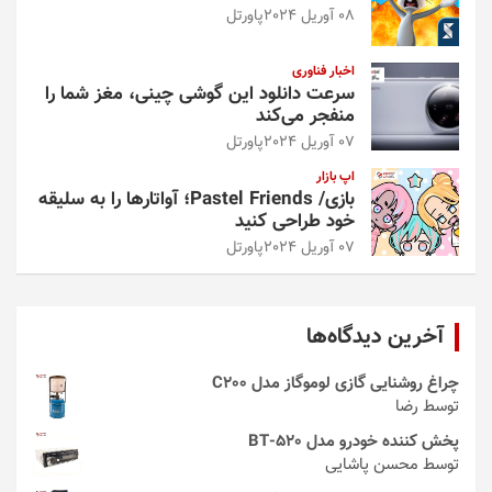
08 آوریل 2024
پاورتل
اخبار فناوری
سرعت دانلود این گوشی چینی، مغز شما را
منفجر می‌کند
07 آوریل 2024
پاورتل
اپ بازار
بازی/ Pastel Friends؛ آواتارها را به سلیقه
خود طراحی کنید
07 آوریل 2024
پاورتل
آخرین دیدگاه‌ها
چراغ روشنایی گازی لوموگاز مدل C200
توسط رضا
پخش کننده خودرو مدل 520-BT
توسط محسن پاشایی