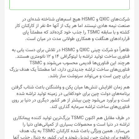
شرکت‌های QXIC و HSMC هیچ اسم‌های شناخته شده‌ای در
صنعت نیمه هادی نیستند اما هر یک از آنها 50 نفر از کارکنان کار
کشته و با سابقه TSMC را جذب خود کرده‌اند که مطمئناً پای
قراردادهای هنگفت و همکاری طولانی مدت در میان است.
ظاهراً دو شرکت چینی QXIC و HSMC در تلاش برای دست یابی به
فناوری ساخت تولید تراشه با لیتوگرافی 14 و 12 نانومتری هستند.
هرچند این فناوری‌ها قدیمی محسوب می‌شوند و TSMC
فناوری‌های ساخت تراشه جدیدتری دارد، اما مطمئناً یک هدف بزرگ
برای چین است و می‌تواند سرنوشت ساز باشد.
هم زمان افزایش تنش‌ها میان پکن و واشنگتن باعث شتاب گرفتن
برنامه‌های دولت چین برای خودکفایی در زمینه تولید تراشه شده
است و برآورد می‌شود چین بیشتر از هر کشور دیگری در دنیا بر روی
فناوری‌های ساخت تراشه سرمایه گذاری کند.
در طرف مقابل هم اکنون TSMC بزرگ‌ترین تولید کننده پیمانکاری
تراشه در دنیا است و محصولات بسیاری از کمپانی‌های دنیا را
می‌سازد. همین ویژگی باعث شده کارکنان TSMC به یک هدف
بالقوه برای دولت چین تبدیل شوند و این کشور به دنبال جذب آنها