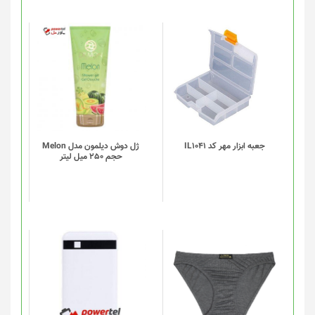
این
محصول
دارای
انواع
مختلفی
می
باشد.
گزینه
جعبه ابزار مهر کد IL1041
ژل دوش دیلمون مدل Melon
حجم 250 میل لیتر
ها
ممکن
است
در
صفحه
محصول
انتخاب
این
شوند
محصول
دارای
انواع
مختلفی