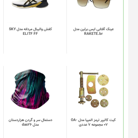
انواع
مختلفی
می
باشد.
گزینه
عینک آفتابی ایس برلین مدل
کفش والیبال مردانه مدل SKY
ELITF FF
RAKETE.br
ها
ممکن
است
در
صفحه
محصول
انتخاب
این
شوند
محصول
دارای
انواع
مختلفی
می
باشد.
گزینه
کیت کالیپر ترمز المپیا مدل OA-
دستمال سر و گردن هزاردستان
07 مجموعه 7 عددی
مدل das26
ها
ممکن