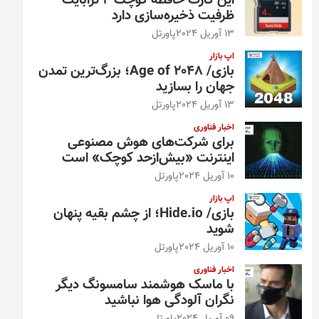
این کارت حافظه کوچک ۴ ترابایت
ظرفیت ذخیره‌سازی دارد
13 آوریل 2024
پاورتل
اپ بازار
بازی/ Age of 2048؛ بزرگ‌ترین تمدن
جهان را بسازید
13 آوریل 2024
پاورتل
اخبار فناوری
برای شرکت‌های هوش مصنوعی
اینترنت «بیش‌از‌حد کوچک» است
10 آوریل 2024
پاورتل
اپ بازار
بازی/ Hide.io؛ از چشم بقیه پنهان
شوید
10 آوریل 2024
پاورتل
اخبار فناوری
با ماسک هوشمند سامسونگ دیگر
نگران آلودگی هوا نباشید