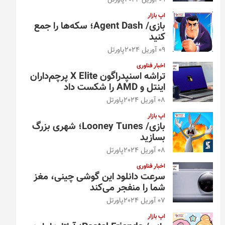
09 آوریل 2024
پاورتل
اپ بازار
بازی/ Agent Dash؛ سکه‌ها را جمع
کنید
09 آوریل 2024
پاورتل
اخبار فناوری
تراشه اسنپدراگون X Elite پرچم‌داران
اینتل و AMD را شکست داد
08 آوریل 2024
پاورتل
اپ بازار
بازی/ Looney Tunes؛ شهری بزرگ
بسازید
08 آوریل 2024
پاورتل
اخبار فناوری
سرعت دانلود این گوشی چینی، مغز
شما را منفجر می‌کند
07 آوریل 2024
پاورتل
اپ بازار