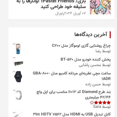
بازی/ Pastel Friends؛ آواتارها را به
سلیقه خود طراحی کنید
07 آوریل 2024
پاورتل
آخرین دیدگاه‌ها
چراغ روشنایی گازی لوموگاز مدل C200
توسط رضا
پخش کننده خودرو مدل 520-BT
توسط محسن پاشایی
ساعت مچی عقربه‌ای مردانه کاسیو مدل GBA-800-
1ADR
توسط حسن زاده
بند طرح Diamond کد i1012 مناسب برای اپل واچ
42/44 میلیمتری
توسط Sara
امتیاز
4
از 5
کابل تبدیل USB به HDMI مدل 3in1 HDTV 7562