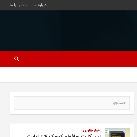
درباره ما
تماس با ما
ج
س
ت
ج
و
اخبار فناوری