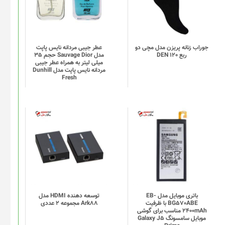
انواع
مختلفی
می
باشد.
گزینه
جوراب زنانه پریزن مدل مچی دو
عطر جیبی مردانه نایس پاپت
ربع DEN 120
مدل Sauvage Dior حجم 35
ها
میلی لیتر به همراه عطر جیبی
ممکن
مردانه نایس پاپت مدل Dunhill
Fresh
است
در
صفحه
محصول
انتخاب
شوند
باتری موبایل مدل EB-
توسعه دهنده HDMI مدل
BG570ABE با ظرفیت
Ark88 مجموعه 2 عددی
2400mAh مناسب برای گوشی
موبایل سامسونگ Galaxy J5