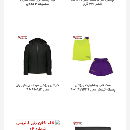
حجم 220 گرم
مجموعه 3 عددی
ست تاپ و شلوارک ورزشی
کاپشن ورزشی مردانه بی فور ران
پسرانه تیتیش مدل 2471439-40
مدل 990812-49