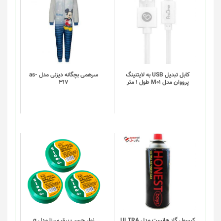
کابل تبدیل USB به لایتنینگ
سرهمی بچگانه دیزنی مدل as-
پرووان مدل M01 طول 1 متر
317
کپسول گاز هانست مدل ULTRA
نوار چسب برق سینا مدل g