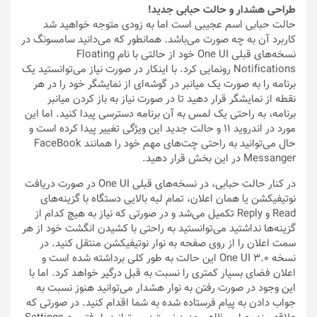
طراحی هشدار و حالت حبابی جدید!
حالت حبابی اسم عجیبی است اما به زودی متوجه خواهید شد
کاربرد آن به چه صورت می‌باشد. همانطور که می‌دانید سامسونگ در
نسخه‌های قبلی One UI خود از حالتی با نام Floating
Notifications رونمایی کرد. با اینکار در صورت نیاز می‌توانستید یک
برنامه را به صورت یک میانبر در گوشه‌ای از نمایشگر خود را در هر
نقطه از نمایشگر قرار دهید تا در صورت نیاز به باز کردن میانبر
برنامه، به راحتی یک لمس به آن برنامه دسترسی پیدا کنید. اما این
مورد در اندروید 11 و حالت جدید این ویژگی تغییر پیدا کرده است و
حال می‌توانید به راحتی چت‌های مهم خود را همانند FaceBook
Messanger در این بخش قرار دهید.
در کنار حالت حبابی، در نسخه‌های قبلی One UI در صورت دریافت
نوتیفیکشن یا همان اعلان، تمام لبه بالایی دستگاه با گزینه‌های
Read و Reply تکمیل می‌شد و در صورتی که نیاز به هیچ کدام از
گزینه‌ها نداشتید می‌توانستید به راحتی با کشیدن انگشت خود از هر
سمت اعلان را از روی صفحه به نوار نوتیفیکشن منتقل کنید. در
نسخه One UI 3.0 این حالت به طور کلی برداشته شده است و
اعلان فضای بسیار کمتری را نسبت به قبل درگیر خواهد کرد. اما با
این وجود در صورت رفتن به نوار هشدار می‌توانید هنوز نسبت به
جواب دادن به پیام فرستاده شده به شما اقدام کنید. در صورتی که