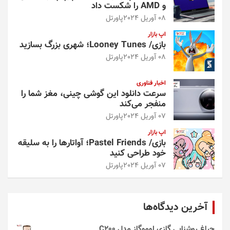
و AMD را شکست داد
08 آوریل 2024
پاورتل
اپ بازار
بازی/ Looney Tunes؛ شهری بزرگ بسازید
08 آوریل 2024
پاورتل
اخبار فناوری
سرعت دانلود این گوشی چینی، مغز شما را
منفجر می‌کند
07 آوریل 2024
پاورتل
اپ بازار
بازی/ Pastel Friends؛ آواتارها را به سلیقه
خود طراحی کنید
07 آوریل 2024
پاورتل
آخرین دیدگاه‌ها
چراغ روشنایی گازی لوموگاز مدل C200