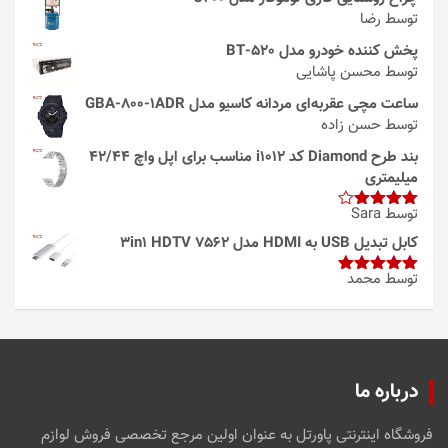
توسط رضا
پخش کننده خودرو مدل 520-BT
توسط محسن پاشایی
ساعت مچی عقربه‌ای مردانه کاسیو مدل GBA-800-1ADR
توسط حسن زاده
بند طرح Diamond کد i1012 مناسب برای اپل واچ 42/44
میلیمتری
توسط Sara
امتیاز
4
از 5
کابل تبدیل USB به HDMI مدل 3in1 HDTV 7562
توسط محمد
امتیاز
5
از
5
درباره ما
فروشگاه اینترنتی پاورتل به عنوان اولین مرجع تخصصی فروش لوازم