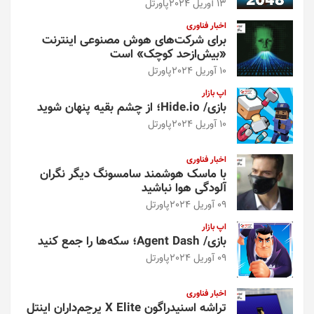
13 آوریل 2024
پاورتل
اخبار فناوری
برای شرکت‌های هوش مصنوعی اینترنت
«بیش‌از‌حد کوچک» است
10 آوریل 2024
پاورتل
اپ بازار
بازی/ Hide.io؛ از چشم بقیه پنهان شوید
10 آوریل 2024
پاورتل
اخبار فناوری
با ماسک هوشمند سامسونگ دیگر نگران
آلودگی هوا نباشید
09 آوریل 2024
پاورتل
اپ بازار
بازی/ Agent Dash؛ سکه‌ها را جمع کنید
09 آوریل 2024
پاورتل
اخبار فناوری
تراشه اسنپدراگون X Elite پرچم‌داران اینتل