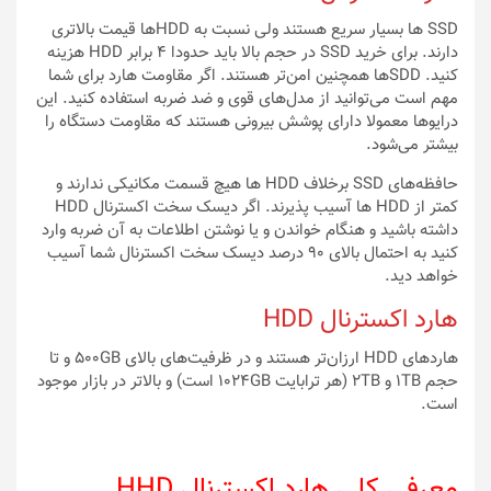
SSD ها بسیار سریع هستند ولی نسبت به HDDها قیمت بالاتری
دارند. برای خرید SSD در حجم بالا باید حدودا 4 برابر HDD هزینه
کنید. SDDها همچنین امن‌تر هستند. اگر مقاومت هارد برای شما
مهم است می‌توانید از مدل‌های قوی و ضد ضربه استفاده کنید. این
درایوها معمولا دارای پوشش بیرونی هستند که مقاومت دستگاه را
بیشتر می‌شود.
حافظه‌های SSD برخلاف HDD ها هیچ قسمت مکانیکی ندارند و
کمتر از HDD ها آسیب پذیرند. اگر دیسک سخت اکسترنال HDD
داشته باشید و هنگام خواندن و یا نوشتن اطلاعات به آن ضربه وارد
کنید به احتمال بالای 90 درصد دیسک سخت اکسترنال شما آسیب
خواهد دید.
هارد اکسترنال HDD
هاردهای HDD ارزان‌تر هستند و در ظرفیت‌های بالای 500GB و تا
حجم 1TB و 2TB (هر ترابایت 1024GB است) و بالاتر در بازار موجود
است.
معرفی کلی هارد اکسترنال HHD