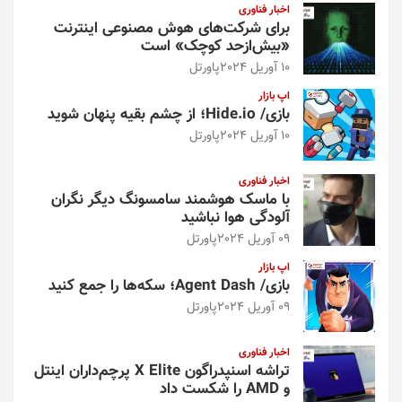
اخبار فناوری
برای شرکت‌های هوش مصنوعی اینترنت
«بیش‌از‌حد کوچک» است
10 آوریل 2024
پاورتل
اپ بازار
بازی/ Hide.io؛ از چشم بقیه پنهان شوید
10 آوریل 2024
پاورتل
اخبار فناوری
با ماسک هوشمند سامسونگ دیگر نگران
آلودگی هوا نباشید
09 آوریل 2024
پاورتل
اپ بازار
بازی/ Agent Dash؛ سکه‌ها را جمع کنید
09 آوریل 2024
پاورتل
اخبار فناوری
تراشه اسنپدراگون X Elite پرچم‌داران اینتل
و AMD را شکست داد