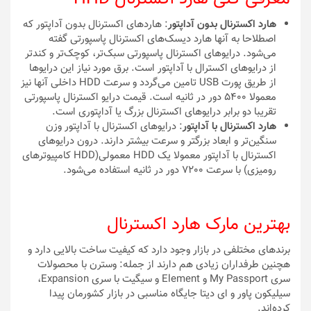
هارد اکسترنال بدون آداپتور
: هاردهای اکسترنال بدون آداپتور که
اصطلاحا به آنها هارد دیسک‌های اکسترنال پاسپورتی گفته
می‌شود. درایوهای اکسترنال پاسپورتی سبک‌تر، کوچک‌تر و کندتر
از درایوهای اکسترال با آداپتور است. برق مورد نیاز این درایوها
از طریق پورت USB تامین می‌گردد و سرعت HDD داخلی آنها نیز
معمولا 5400 دور در ثانیه است. قیمت درایو اکسترنال پاسپورتی
تقریبا دو برابر درایوهای اکسترنال بزرگ یا آداپتوری است.
هارد اکسترنال با آداپتور
: درایوهای اکسترنال با آداپتور وزن
سنگین‌تر و ابعاد بزرگتر و سرعت بیشتر دارند. درون درایوهای
اکسترنال با آداپتور معمولا یک HDD معمولی(HDD کامپیوترهای
رومیزی) با سرعت 7200 دور در ثانیه استفاده می‌شود.
بهترین مارک هارد اکسترنال
برندهای مختلفی در بازار وجود دارد که کیفیت ساخت بالایی دارد و
هچنین طرفداران زیادی هم دارند از جمله: وسترن با محصولات
سری My Passport و Element و سیگیت با سری Expansion،
سیلیکون پاور و ای دیتا جایگاه مناسبی در بازار کشورمان پیدا
کرده‌اند.