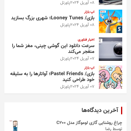
08 آوریل 2024
پاورتل
اپ بازار
بازی/ Looney Tunes؛ شهری بزرگ بسازید
08 آوریل 2024
پاورتل
اخبار فناوری
سرعت دانلود این گوشی چینی، مغز شما را
منفجر می‌کند
07 آوریل 2024
پاورتل
اپ بازار
بازی/ Pastel Friends؛ آواتارها را به سلیقه
خود طراحی کنید
07 آوریل 2024
پاورتل
آخرین دیدگاه‌ها
چراغ روشنایی گازی لوموگاز مدل C200
توسط رضا