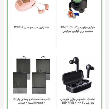
سوئیچ موتور سیکلت کد AP012
هندزفری مینیسو مدل WBB1P
مناسب برای آپاچی نیوفیس
این
این
محصول
محصول
دارای
دارای
انواع
انواع
مختلفی
مختلفی
می
می
باشد.
باشد.
گزینه
گزینه
هدست مخصوص بازی کیو سی
نظم دهنده ساک و چمدان پایا کد
وای مدل SEP FIVE 2022 T
K45520 بسته 4 عددی
ها
ها