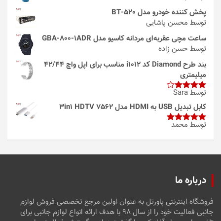
پخش کننده خودرو مدل 520-BT
توسط محسن پاشایی
ساعت مچی عقربه‌ای مردانه کاسیو مدل GBA-800-1ADR
توسط حسن زاده
بند طرح Diamond کد i1012 مناسب برای اپل واچ 42/44
میلیمتری
توسط Sara
امتیاز
4
از 5
کابل تبدیل USB به HDMI مدل 3in1 HDTV 7562
توسط محمد
امتیاز
5
از
5
درباره ما
فروشگاه اینترنتی پاورتل به عنوان اولین مرجع تخصصی فروش لوازم
جانبی فعالیت خود را از سال ۹۸ با هدف ارائه انواع لوازم جانبی برای