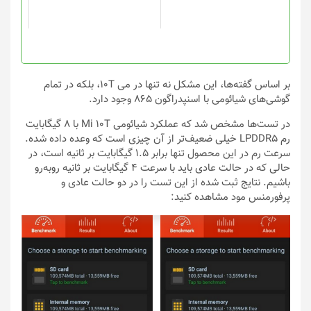
ممکن
است
در
صفحه
محصول
انتخاب
بر اساس گفته‌ها، این مشکل نه تنها در می 10T، بلکه در تمام
شوند
گوشی‌های شیائومی با اسنپدراگون 865 وجود دارد.
در تست‌ها مشخص شد که عملکرد شیائومی Mi 10T با 8 گیگابایت
رم LPDDR5 خیلی ضعیف‌تر از آن چیزی است که وعده داده شده.
سرعت رم در این محصول تنها برابر 1.5 گیگابایت بر ثانیه است، در
حالی که در حالت عادی باید با سرعت 4 گیگابایت بر ثانیه روبه‌رو
باشیم. نتایج ثبت شده از این تست را در دو حالت عادی و
پرفورمنس مود مشاهده کنید: