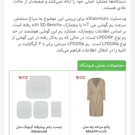
دستگاه‌ها عملکرد اصلی خود را ارائه نمی‌کنند و ضعیف‌تر از حالت
عادی هستند.
وب‌سایت «Xiaomiui» برای بررسی این موضوع به سراغ سنجش
سرعت رم گوشی می 10T با بنچمارک «A1 SD Bench» رفته است.
بر اساس اطلاعات بنچمارک، عملکرد رم این گوشی هوشمند در حد
رم نوع LPDDR4 است؛ در حالی که رم به‌کار رفته در این گوشی از
نوع LPDDR5 است. رم LPDDR5 سرعتی برابر با 4 گیگابایت بر
ثانیه را در انتقال اطلاعات فراهم می‌کند.
محصولات بخش فروشگاه
پالتو مردانه یله مدل
چسب زخم پیشرفته کیتوتک مدل
Advanced
M5593001JC