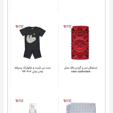
دستمال سر و گردن باف مدل
ست تی شرت و شلوارک پسرانه
new cashmere
مادر مدل 402-94