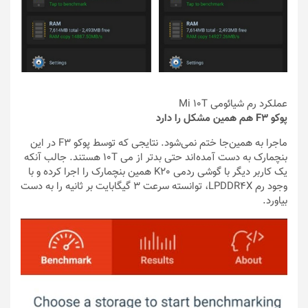
عملکرد رم شیائومی Mi 10T
پوکو F3 هم همین مشکل را دارد
ماجرا به همین‌جا ختم نمی‌شود. نتایجی که توسط پوکو F3 در این
بنچمارک به دست آمده‌اند حتی بدتر از می 10T هستند. جالب آنکه
یک کاربر دیگر با گوشی ردمی K20 همین بنچمارک را اجرا کرده و با
وجود رم LPDDR4X، توانسته سرعت 3 گیگابایت بر ثانیه را به دست
بیاورد.