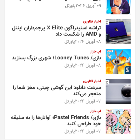
09 آوریل 2024
پاورتل
اخبار فناوری
تراشه اسنپدراگون X Elite پرچم‌داران اینتل
و AMD را شکست داد
08 آوریل 2024
پاورتل
اپ بازار
بازی/ Looney Tunes؛ شهری بزرگ بسازید
08 آوریل 2024
پاورتل
اخبار فناوری
سرعت دانلود این گوشی چینی، مغز شما را
منفجر می‌کند
07 آوریل 2024
پاورتل
اپ بازار
بازی/ Pastel Friends؛ آواتارها را به سلیقه
خود طراحی کنید
07 آوریل 2024
پاورتل