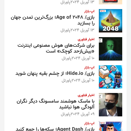
13 آوریل 2024
پاورتل
اپ بازار
بازی/ Age of 2048؛ بزرگ‌ترین تمدن جهان
را بسازید
13 آوریل 2024
پاورتل
اخبار فناوری
برای شرکت‌های هوش مصنوعی اینترنت
«بیش‌از‌حد کوچک» است
10 آوریل 2024
پاورتل
اپ بازار
بازی/ Hide.io؛ از چشم بقیه پنهان شوید
10 آوریل 2024
پاورتل
اخبار فناوری
با ماسک هوشمند سامسونگ دیگر نگران
آلودگی هوا نباشید
09 آوریل 2024
پاورتل
اپ بازار
بازی/ Agent Dash؛ سکه‌ها را جمع کنید