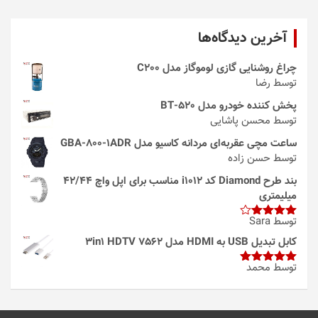
آخرین دیدگاه‌ها
چراغ روشنایی گازی لوموگاز مدل C200
توسط رضا
پخش کننده خودرو مدل 520-BT
توسط محسن پاشایی
ساعت مچی عقربه‌ای مردانه کاسیو مدل GBA-800-1ADR
توسط حسن زاده
بند طرح Diamond کد i1012 مناسب برای اپل واچ 42/44
میلیمتری
توسط Sara
امتیاز
4
از 5
کابل تبدیل USB به HDMI مدل 3in1 HDTV 7562
توسط محمد
امتیاز
5
از
5