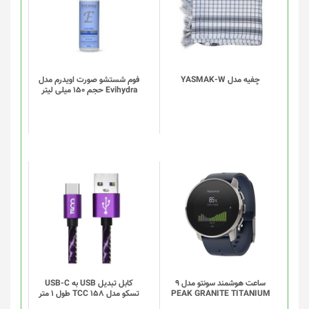
چفیه مدل YASMAK-W
فوم شستشو صورت اویدرم مدل
Evihydra حجم 150 میلی لیتر
این
محصول
دارای
انواع
مختلفی
می
باشد.
گزینه
ساعت هوشمند سونتو مدل 9
کابل تبدیل USB به USB-C
PEAK GRANITE TITANIUM
تسکو مدل TCC 158 طول 1 متر
ها