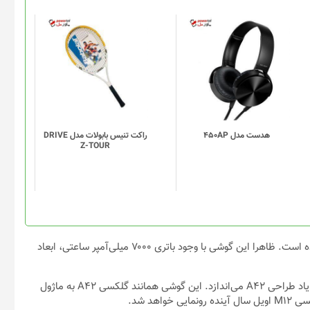
هدست مدل 450AP
راکت تنیس بابولات مدل DRIVE
Z-TOUR
بدنه گلکسی M12 در ابعاد ۱۶۳.۹ در ۷۵.۹ در ۸.۹ میلی‌متر طراحی شده است. ظاهرا این گوشی با وجود باتری ۷۰۰۰ میلی‌آمپر ساعتی، ابعاد
همانطور که گفتیم، رندرهای سامسونگ گلکسی M12 در نگاه اول ما را یاد طراحی A42 می‌اندازد. این گوشی همانند گلکسی A42 به ماژول