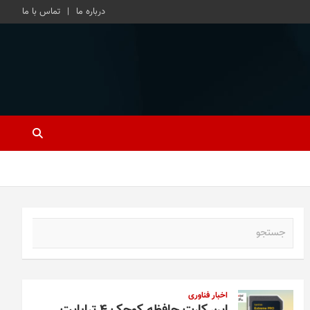
درباره ما
تماس با ما
ج
س
ت
ج
و
اخبار فناوری