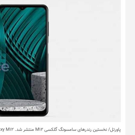
پاورتل
/ نخستین رندرهای سامسونگ گلکسی M12 منتشر شد. Galaxy M12 باتری ۷۰۰۰ میلی‌آمپر ساعتی خواهد داشت.