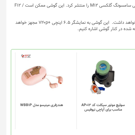
ساعاتی پیش، افشاگر معروف، OnLeaks تصاویر رندر منتسب به گوشی سامسونگ گلکسی M12 را منتشر کرد. این گوشی ممکن است F12 /
طبق رندرهای منتشر شده، گلکسی M12 طراحی مشابه گلکسی A42 خواهد داشت. این گوشی به نمایشگر ۶.۵ اینچی +۷۲۰p مجهز خواهد
ه شده در کنار گوشی اشاره کنیم.
سوئیچ موتور سیکلت کد AP012
هندزفری مینیسو مدل WBB1P
مناسب برای آپاچی نیوفیس