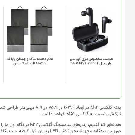
این
این
محصول
محصول
دارای
دارای
انواع
انواع
مختلفی
مختلفی
می
می
باشد.
باشد.
گزینه
گزینه
هدست مخصوص بازی کیو سی
نظم دهنده ساک و چمدان پایا کد
وای مدل SEP FIVE 2022 T
K45520 بسته 4 عددی
ها
ها
ممکن
ممکن
است
است
در
در
صفحه
صفحه
محصول
محصول
انتخاب
انتخاب
شوند
شوند
نازک‌تری نسبت به گلکسی M51 خواهد داشت.
دورزبین سه‌گانه مجهز شده و فلاش LED زیر آن قرار گرفته است. گلکسی M12 اویل سال آینده رونمایی خواهد شد.