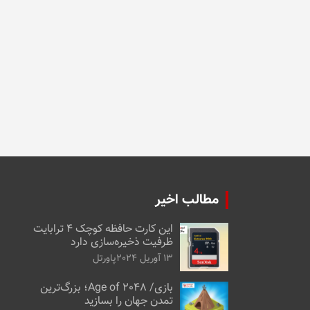
مطالب اخیر
این کارت حافظه کوچک ۴ ترابایت
ظرفیت ذخیره‌سازی دارد
13 آوریل 2024
پاورتل
بازی/ Age of 2048؛ بزرگ‌ترین
تمدن جهان را بسازید