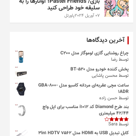
بازی/ Pastel Friends؛ آواتارها را به
سلیقه خود طراحی کنید
07 آوریل 2024
پاورتل
آخرین دیدگاه‌ها
چراغ روشنایی گازی لوموگاز مدل C200
توسط رضا
پخش کننده خودرو مدل 520-BT
توسط محسن پاشایی
ساعت مچی عقربه‌ای مردانه کاسیو مدل GBA-800-
1ADR
توسط حسن زاده
بند طرح Diamond کد i1012 مناسب برای اپل واچ
42/44 میلیمتری
توسط Sara
امتیاز
4
از 5
کابل تبدیل USB به HDMI مدل 3in1 HDTV 7562