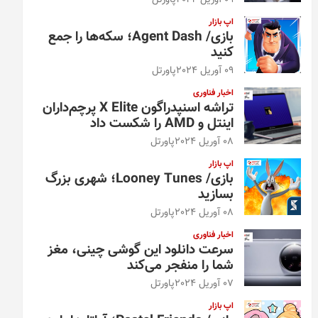
09 آوریل 2024
پاورتل
اپ بازار
بازی/ Agent Dash؛ سکه‌ها را جمع
کنید
09 آوریل 2024
پاورتل
اخبار فناوری
تراشه اسنپدراگون X Elite پرچم‌داران
اینتل و AMD را شکست داد
08 آوریل 2024
پاورتل
اپ بازار
بازی/ Looney Tunes؛ شهری بزرگ
بسازید
08 آوریل 2024
پاورتل
اخبار فناوری
سرعت دانلود این گوشی چینی، مغز
شما را منفجر می‌کند
07 آوریل 2024
پاورتل
اپ بازار