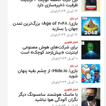
این کارت حافظه کوچک ۴ ترابایت
ظرفیت ذخیره‌سازی دارد
13 آوریل 2024
پاورتل
اپ بازار
بازی/ Age of 2048؛ بزرگ‌ترین تمدن
جهان را بسازید
13 آوریل 2024
پاورتل
اخبار فناوری
برای شرکت‌های هوش مصنوعی
اینترنت «بیش‌از‌حد کوچک» است
10 آوریل 2024
پاورتل
اپ بازار
بازی/ Hide.io؛ از چشم بقیه پنهان
شوید
10 آوریل 2024
پاورتل
اخبار فناوری
با ماسک هوشمند سامسونگ دیگر
نگران آلودگی هوا نباشید