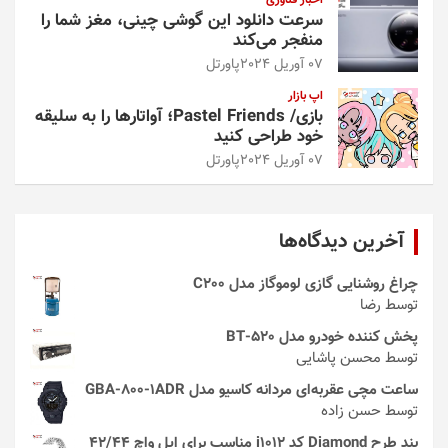
اخبار فناوری
سرعت دانلود این گوشی چینی، مغز شما را
منفجر می‌کند
07 آوریل 2024
پاورتل
اپ بازار
بازی/ Pastel Friends؛ آواتارها را به سلیقه
خود طراحی کنید
07 آوریل 2024
پاورتل
آخرین دیدگاه‌ها
چراغ روشنایی گازی لوموگاز مدل C200
توسط رضا
پخش کننده خودرو مدل 520-BT
توسط محسن پاشایی
ساعت مچی عقربه‌ای مردانه کاسیو مدل GBA-800-1ADR
توسط حسن زاده
بند طرح Diamond کد i1012 مناسب برای اپل واچ 42/44