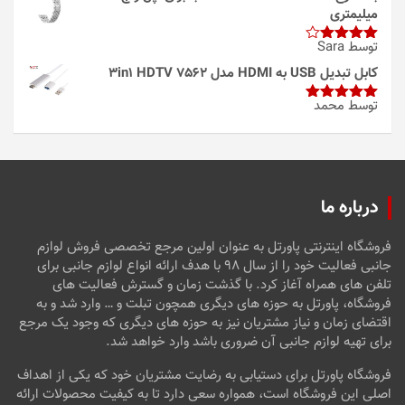
میلیمتری
توسط Sara
امتیاز
4
از 5
کابل تبدیل USB به HDMI مدل 3in1 HDTV 7562
توسط محمد
امتیاز
5
از
5
درباره ما
فروشگاه اینترنتی پاورتل به عنوان اولین مرجع تخصصی فروش لوازم
جانبی فعالیت خود را از سال ۹۸ با هدف ارائه انواع لوازم جانبی برای
تلفن های همراه آغاز کرد. با گذشت زمان و گسترش فعالیت های
فروشگاه، پاورتل به حوزه های دیگری همچون تبلت و … وارد شد و به
اقتضای زمان و نیاز مشتریان نیز به حوزه های دیگری که وجود یک مرجع
برای تهیه لوازم جانبی آن ضروری باشد وارد خواهد شد.
فروشگاه پاورتل برای دستیابی به رضایت مشتریان خود که یکی از اهداف
اصلی این فروشگاه است، همواره سعی دارد تا به کیفیت محصولات ارائه