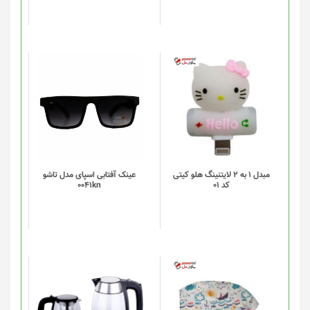
است
در
صفحه
محصول
انتخاب
شوند
مبدل 1 به 2 لایتنینگ هلو کیتی
عینک آفتابی اسپای مدل تاشو
کد 01
0041kn
این
محصول
دارای