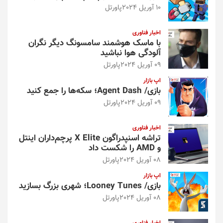
10 آوریل 2024
پاورتل
اخبار فناوری
با ماسک هوشمند سامسونگ دیگر نگران
آلودگی هوا نباشید
09 آوریل 2024
پاورتل
اپ بازار
بازی/ Agent Dash؛ سکه‌ها را جمع کنید
09 آوریل 2024
پاورتل
اخبار فناوری
تراشه اسنپدراگون X Elite پرچم‌داران اینتل
و AMD را شکست داد
08 آوریل 2024
پاورتل
اپ بازار
بازی/ Looney Tunes؛ شهری بزرگ بسازید
08 آوریل 2024
پاورتل