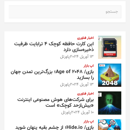
ج
س
ت
ج
و
اخبار فناوری
این کارت حافظه کوچک ۴ ترابایت ظرفیت
ذخیره‌سازی دارد
13 آوریل 2024
پاورتل
اپ بازار
بازی/ Age of 2048؛ بزرگ‌ترین تمدن جهان
را بسازید
13 آوریل 2024
پاورتل
اخبار فناوری
برای شرکت‌های هوش مصنوعی اینترنت
«بیش‌از‌حد کوچک» است
10 آوریل 2024
پاورتل
اپ بازار
بازی/ Hide.io؛ از چشم بقیه پنهان شوید