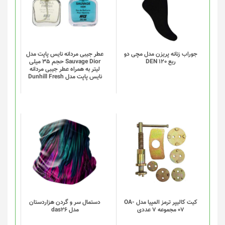
دارای
انواع
مختلفی
می
باشد.
گزینه
جوراب زنانه پریزن مدل مچی دو
عطر جیبی مردانه نایس پاپت مدل
ربع DEN 120
Sauvage Dior حجم 35 میلی
ها
لیتر به همراه عطر جیبی مردانه
ممکن
نایس پاپت مدل Dunhill Fresh
است
در
صفحه
محصول
انتخاب
این
شوند
محصول
دارای
انواع
مختلفی
می
باشد.
گزینه
کیت کالیپر ترمز المپیا مدل OA-
دستمال سر و گردن هزاردستان
07 مجموعه 7 عددی
مدل das26
ها
ممکن