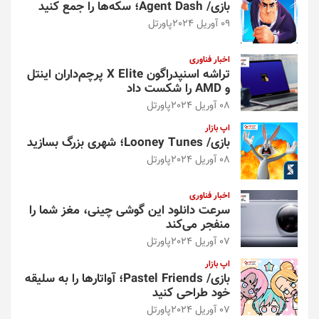
بازی/ Agent Dash؛ سکه‌ها را جمع کنید
09 آوریل 2024
پاورتل
اخبار فناوری
تراشه اسنپدراگون X Elite پرچم‌داران اینتل
و AMD را شکست داد
08 آوریل 2024
پاورتل
اپ بازار
بازی/ Looney Tunes؛ شهری بزرگ بسازید
08 آوریل 2024
پاورتل
اخبار فناوری
سرعت دانلود این گوشی چینی، مغز شما را
منفجر می‌کند
07 آوریل 2024
پاورتل
اپ بازار
بازی/ Pastel Friends؛ آواتارها را به سلیقه
خود طراحی کنید
07 آوریل 2024
پاورتل