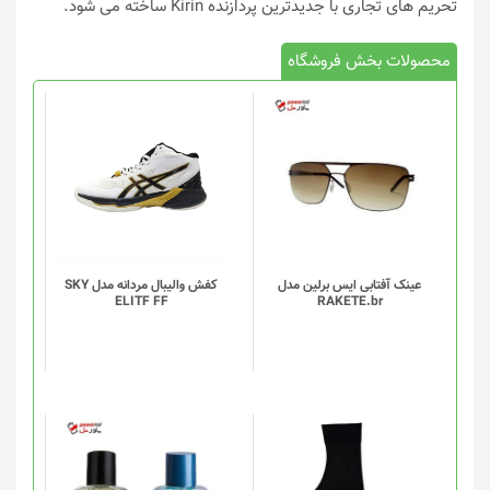
تحریم های تجاری با جدیدترین پردازنده Kirin ساخته می شود.
محصولات بخش فروشگاه
این
محصول
دارای
انواع
مختلفی
می
باشد.
گزینه
عینک آفتابی ایس برلین مدل
کفش والیبال مردانه مدل SKY
ELITF FF
RAKETE.br
ها
ممکن
است
در
صفحه
محصول
انتخاب
این
شوند
محصول