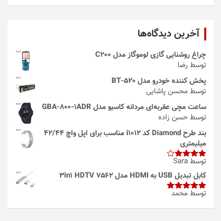
آخرین دیدگاه‌ها
چراغ روشنایی گازی لوموگاز مدل C200
توسط رضا
پخش کننده خودرو مدل 520-BT
توسط محسن پاشایی
ساعت مچی عقربه‌ای مردانه کاسیو مدل GBA-800-1ADR
توسط حسن زاده
بند طرح Diamond کد i1012 مناسب برای اپل واچ 42/44
میلیمتری
توسط Sara
امتیاز
4
از 5
کابل تبدیل USB به HDMI مدل 3in1 HDTV 7562
توسط محمد
امتیاز
5
از
5