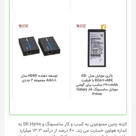
است
در
صفحه
محصول
انتخاب
شوند
باتری موبایل مدل EB-
توسعه دهنده HDMI مدل
BG570ABE با ظرفیت
Ark88 مجموعه 2 عددی
2400mAh مناسب برای گوشی
موبایل سامسونگ Galaxy J5
Prime
البته چنین ممنوعیتی به کسب و کار سامسونگ و SK Hynix به
اندازه هواوی خسارت می زند. ۴۰ درصد از درآمد ۱۳.۳ میلیارد