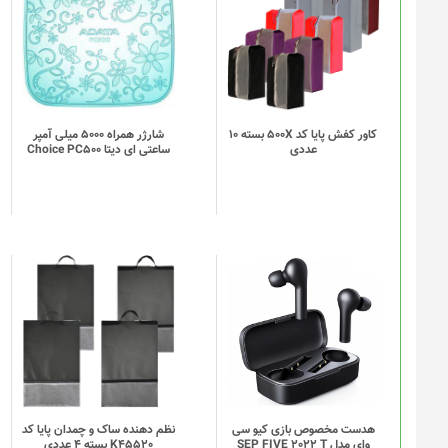
کاور کفش پایا کد 500X بسته 10
شارژر همراه 5000 میلی آمپر
عددی
ساعتی ای دیتا Choice PC500
این
این
محصول
محصول
دارای
دارای
انواع
انواع
مختلفی
مختلفی
می
می
باشد.
باشد.
گزینه
گزینه
هدست مخصوص بازی کیو سی
نظم دهنده ساک و چمدان پایا کد
وای مدل SEP FIVE 2022 T
K45520 بسته 4 عددی