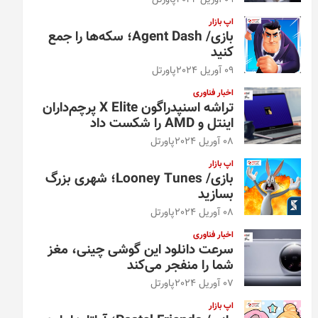
09 آوریل 2024
پاورتل
اپ بازار
بازی/ Agent Dash؛ سکه‌ها را جمع
کنید
09 آوریل 2024
پاورتل
اخبار فناوری
تراشه اسنپدراگون X Elite پرچم‌داران
اینتل و AMD را شکست داد
08 آوریل 2024
پاورتل
اپ بازار
بازی/ Looney Tunes؛ شهری بزرگ
بسازید
08 آوریل 2024
پاورتل
اخبار فناوری
سرعت دانلود این گوشی چینی، مغز
شما را منفجر می‌کند
07 آوریل 2024
پاورتل
اپ بازار