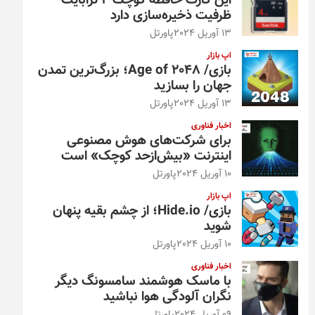
این کارت حافظه کوچک ۴ ترابایت
ظرفیت ذخیره‌سازی دارد
13 آوریل 2024
پاورتل
اپ بازار
بازی/ Age of 2048؛ بزرگ‌ترین تمدن
جهان را بسازید
13 آوریل 2024
پاورتل
اخبار فناوری
برای شرکت‌های هوش مصنوعی
اینترنت «بیش‌از‌حد کوچک» است
10 آوریل 2024
پاورتل
اپ بازار
بازی/ Hide.io؛ از چشم بقیه پنهان
شوید
10 آوریل 2024
پاورتل
اخبار فناوری
با ماسک هوشمند سامسونگ دیگر
نگران آلودگی هوا نباشید