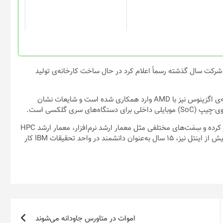
رکت سال گذشته رسماً اعلام کرد در حال ساخت کارخانه‌ی تولید
سامسونگ برای توسعه‌ی بخش پردازش گرافیکی جدیدترین نسل تراشه‌ی اگزینوس نیز با AMD وارد همکاری شده است و شایعات نشان
 سری گلکسی است.
رابرت ویسنیفسکی پیش از پیوستن به سامسونگ، ۱۰ سال در اینتل کار کرده و سِمَت‌های مختلفی مثل معمار ارشد نرم‌افزار، معمار ارشد HPC
و سرپرست فنی PI برای Aurora را برعهده داشته است. ویسنیفسکی پیش از اینتل نیز، ۱۵ سال به‌عنوان دانشمند در واحد تحقیقات IBM کار
اموات در متاورس جاودانه می‌شوند