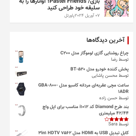
بازی/ Pastel Friends؛ آواتارها را به
سلیقه خود طراحی کنید
07 آوریل 2024
پاورتل
آخرین دیدگاه‌ها
چراغ روشنایی گازی لوموگاز مدل C200
توسط رضا
پخش کننده خودرو مدل 520-BT
توسط محسن پاشایی
ساعت مچی عقربه‌ای مردانه کاسیو مدل GBA-800-
1ADR
توسط حسن زاده
بند طرح Diamond کد i1012 مناسب برای اپل واچ
42/44 میلیمتری
توسط Sara
امتیاز
4
از 5
کابل تبدیل USB به HDMI مدل 3in1 HDTV 7562