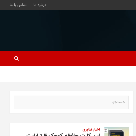
درباره ما
تماس با ما
ج
س
ت
ج
و
اخبار فناوری