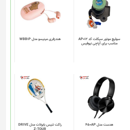
سوئیچ موتور سیکلت کد AP012
هندزفری مینیسو مدل WBB1P
مناسب برای آپاچی نیوفیس
هدست مدل 450AP
راکت تنیس بابولات مدل DRIVE
Z-TOUR